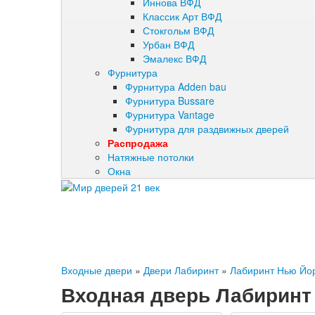
Иннова ВФД
Классик Арт ВФД
Стокгольм ВФД
Урбан ВФД
Эмалекс ВФД
Фурнитура
Фурнитура Adden bau
Фурнитура Bussare
Фурнитура Vantage
Фурнитура для раздвижных дверей
Распродажа
Натяжные потолки
Окна
Входные двери
»
Двери Лабиринт
»
Лабиринт Нью Йо
Входная дверь Лабиринт 