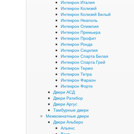
Интекрон Италия
Интекрон Колизей
Интекрон Колизей Белый
Интекрон Неаполь
Интекрон Олимпия
Интекрон Премьера
Интекрон Профит
Интекрон Ронда
Интекрон Сицилия
Интекрон Спарта Белая
Интекрон Спарта Грей
Интекрон Термо
Интекрон Тетра
Интекрон Фараон
Интекрон Форте
Двери АСД
Двери Ратибор
Двери Аргус
Тамбурные двери
Межкомнатные двери
Двери Альберо
Альянс
Вест