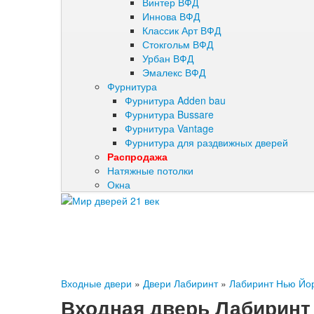
Винтер ВФД
Иннова ВФД
Классик Арт ВФД
Стокгольм ВФД
Урбан ВФД
Эмалекс ВФД
Фурнитура
Фурнитура Adden bau
Фурнитура Bussare
Фурнитура Vantage
Фурнитура для раздвижных дверей
Распродажа
Натяжные потолки
Окна
Входные двери
»
Двери Лабиринт
»
Лабиринт Нью Йо
Входная дверь Лабиринт 