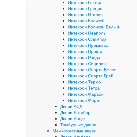
Интекрон Гектор
Интекрон Греция
Интекрон Италия
Интекрон Колизей
Интекрон Колизей Белый
Интекрон Неаполь
Интекрон Олимпия
Интекрон Премьера
Интекрон Профит
Интекрон Ронда
Интекрон Сицилия
Интекрон Спарта Белая
Интекрон Спарта Грей
Интекрон Термо
Интекрон Тетра
Интекрон Фараон
Интекрон Форте
Двери АСД
Двери Ратибор
Двери Аргус
Тамбурные двери
Межкомнатные двери
Двери Альберо