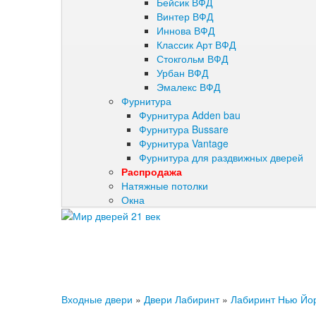
Бейсик ВФД
Винтер ВФД
Иннова ВФД
Классик Арт ВФД
Стокгольм ВФД
Урбан ВФД
Эмалекс ВФД
Фурнитура
Фурнитура Adden bau
Фурнитура Bussare
Фурнитура Vantage
Фурнитура для раздвижных дверей
Распродажа
Натяжные потолки
Окна
Входные двери
»
Двери Лабиринт
»
Лабиринт Нью Йо