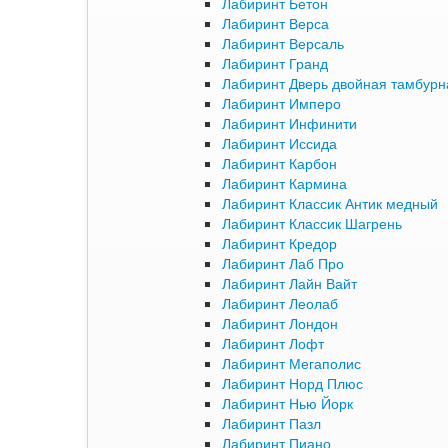
Лабиринт Бетон
Лабиринт Верса
Лабиринт Версаль
Лабиринт Гранд
Лабиринт Дверь двойная тамбурна
Лабиринт Имперо
Лабиринт Инфинити
Лабиринт Иссида
Лабиринт Карбон
Лабиринт Кармина
Лабиринт Классик Антик медный
Лабиринт Классик Шагрень
Лабиринт Кредор
Лабиринт Лаб Про
Лабиринт Лайн Вайт
Лабиринт Леолаб
Лабиринт Лондон
Лабиринт Лофт
Лабиринт Мегаполис
Лабиринт Норд Плюс
Лабиринт Нью Йорк
Лабиринт Пазл
Лабиринт Пиано