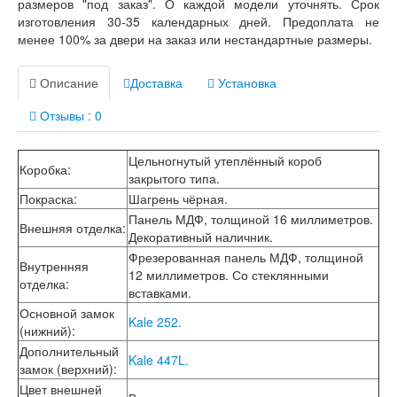
размеров "под заказ". О каждой модели уточнять. Срок
Лабиринт Лофт
изготовления 30-35 календарных дней. Предоплата не
Лабиринт Мегаполис
менее 100% за двери на заказ или нестандартные размеры.
Лабиринт Норд Плюс
Лабиринт Нью Йорк
Лабиринт Пазл
Описание
Доставка
Установка
Лабиринт Пиано
Лабиринт Пиано Смарт 2.0
Отзывы : 0
Лабиринт Платинум
Лабиринт Полярис лайт
Цельногнутый утеплённый короб
Лабиринт Роял
Коробка
:
закрытого типа.
Лабиринт Сильвер
Покраска
:
Шагрень чёрная.
Лабиринт Сияна
Лабиринт Скайлаб
Панель МДФ, толщиной 16 миллиметров.
Внешняя отделка
:
Лабиринт Скандия
Декоративный наличник.
Лабиринт Смартлаб
Фрезерованная панель МДФ, толщиной
Внутренняя
Лабиринт Соналаб
12 миллиметров. Со стеклянными
отделка
:
Лабиринт Термолайт
вставками.
Лабиринт Термомагнит
Основной замок
Kale 252.
Лабиринт Трендо
(нижний)
:
Лабиринт Тундра Плюс
Дополнительный
Лабиринт Урбан
Kale 447L.
замок (верхний)
:
Лабиринт Фрост
Цвет внешней
Лабиринт Шторм