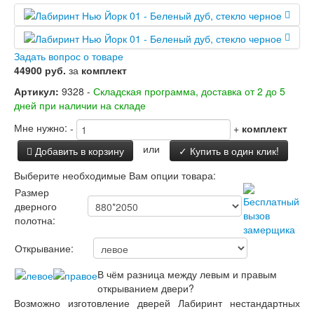
Двери Лабиринт
Лабиринт Аляска Лайт
Лабиринт Арт
Лабиринт Атлантик
Задать вопрос о товаре
Лабиринт Бетон
44900 руб.
за
комплект
Лабиринт Верса
Артикул:
9328 -
Складская программа, доставка от 2 до 5
Лабиринт Версаль
дней при наличии на складе
Лабиринт Гранд
Лабиринт Дверь двойная тамбурная под
Мне нужно:
-
+
комплект
заказ
Лабиринт Имперо
или
Добавить в корзину
✓ Купить в один клик!
Лабиринт Инфинити
Выберите необходимые Вам опции товара:
Лабиринт Иссида
Лабиринт Карбон
Размер
Лабиринт Кармина
дверного
Лабиринт Классик Антик медный
полотна:
Лабиринт Классик Шагрень
Лабиринт Кредор
Открывание:
Лабиринт Лаб Про
В чём разница между левым и правым
Лабиринт Лайн Вайт
открыванием двери?
Лабиринт Леолаб
Возможно изготовление дверей Лабиринт нестандартных
Лабиринт Лондон