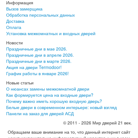
Серия София
Информация
Эмаль
Вызов замерщика
Серия Дебют
Обработка персональных данных
Серия Нео
Доставка
Серия Симпл
Оплата
Серия Синди
Установка межкомнатных и входных дверей
Серия Скай
Новости
Серия Стефани
Праздничные дни в мае 2026.
Серия Уно
Праздничные дни в апреле 2026.
Двери Верда
Праздничные дни в марте 2026.
ПЭТ Верда
Акция на двери Termodoor!
Коллекция дверей Альтекс
График работы в январе 2026!
Коллекция дверей Элеганс
Экошпон Верда
Новые статьи
Коллекция дверей Лофт
О нюансах замены межкомнатной двери
Коллекция дверей Некст
Как формируется цена на входные двери?
Коллекция дверей Техно
Почему важно иметь хорошую входную дверь?
Эмаль Верда
Белые двери в современном интерьере: новый взгляд
Двери Дворецкий
Панели на заказ для дверей АСД
Шпон Дворецкий
© 2011 - 2026 Мир дверей 21 век.
Эмаль Дворецкий
Двери Про
Обращаем ваше внимание на то, что данный интернет сайт
Инвизибл Про
носит исключительно информативный характер и ни в коем