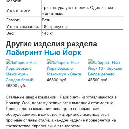
коробки
:
Двери АСД
Три контура уплотнения. Один из них -
Двери Ратибор
Уплотнители
:
магнитный.
Двери Аргус
Глазок
:
Есть.
Тамбурные двери
Межкомнатные двери
Угол открывания
:
180 градусов.
Двери Альберо
Вес
:
145 кг
Альянс
Другие изделия раздела
Вест
Галерея
Лабиринт Нью Йорк
Геометрия
Графика
Империя
Классика
Лайн
46300 руб.
45500 руб.
Мегаполис
46300 руб.
Мегаполис ГЛ
Неоклассика Про
Стальные двери компании «Лабиринт» изготавливаются в
Скин
Йошкар-Оле, поэтому отличаются выгодной стоимостью.
Тренд
Производство компании оснащено современным
Двери ВанМарк
оборудованием, в качестве материалов используются
Шпон текстурированный
прочные сплавы стали, а каждое изделие проверяется на
Эмалекс
соответствие европейским стандартам.