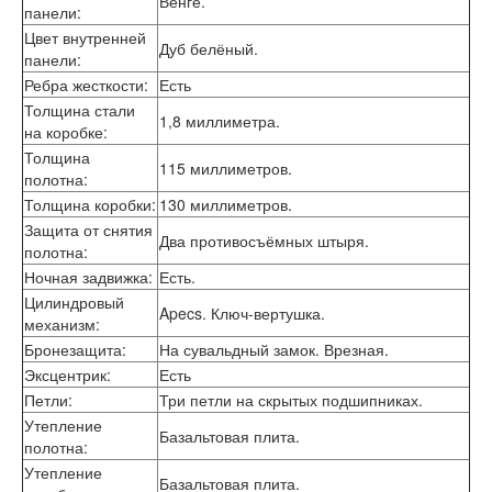
Венге.
панели
:
Лабиринт Эволаб
Цвет внутренней
Двери Про
Дуб белёный.
панели
:
Двери Интекрон
Интекрон Брайтон Антрацит
Ребра жесткости
:
Есть
Интекрон Вектор
Толщина стали
1,8 миллиметра.
Интекрон Гектор
на коробке
:
Интекрон Греция
Толщина
115 миллиметров.
Интекрон Италия
полотна
:
Интекрон Колизей
Толщина коробки
:
130 миллиметров.
Интекрон Колизей Белый
Защита от снятия
Интекрон Неаполь
Два противосъёмных штыря.
полотна
:
Интекрон Олимпия
Ночная задвижка
:
Есть.
Интекрон Премьера
Цилиндровый
Интекрон Профит
Apecs. Ключ-вертушка.
механизм
:
Интекрон Ронда
Интекрон Сицилия
Бронезащита
:
На сувальдный замок. Врезная.
Интекрон Спарта Белая
Эксцентрик
:
Есть
Интекрон Спарта Грей
Петли
:
Три петли на скрытых подшипниках.
Интекрон Термо
Утепление
Интекрон Тетра
Базальтовая плита.
полотна
:
Интекрон Фараон
Утепление
Интекрон Форте
Базальтовая плита.