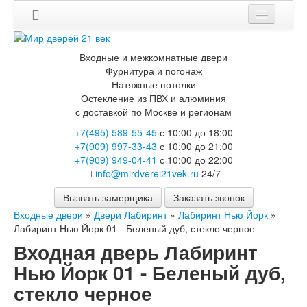
Мои заказы
Входные и межкомнатные двери
Корзина
Фурнитура и погонаж
Натяжные потолки
Остекление из ПВХ и алюминия
Каталог
с доставкой по Москве и регионам
Входные двери
+7(495) 589-55-45
с 10:00 до 18:00
Двери с терморазрывом для улицы
+7(909) 997-33-43
с 10:00 до 21:00
Противопожарные двери
+7(909) 949-04-41
с 10:00 до 22:00
Двери Бункер
info@mirdverei21vek.ru
24/7
Двери Лекс
Двери Термодор
Вызвать замерщика
Заказать звонок
Арктика
Входные двери
»
Двери Лабиринт
»
Лабиринт Нью Йорк
»
Монолит
Лабиринт Нью Йорк 01 - Беленый дуб, стекло черное
Стайл
Входная дверь Лабиринт
Термо
Термо Лацио
Нью Йорк 01 - Беленый дуб,
Флагман
стекло черное
Электрозамок Смарт
Заводские двери