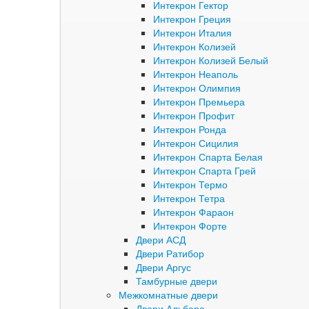
Интекрон Гектор
Интекрон Греция
Интекрон Италия
Интекрон Колизей
Интекрон Колизей Белый
Интекрон Неаполь
Интекрон Олимпия
Интекрон Премьера
Интекрон Профит
Интекрон Ронда
Интекрон Сицилия
Интекрон Спарта Белая
Интекрон Спарта Грей
Интекрон Термо
Интекрон Тетра
Интекрон Фараон
Интекрон Форте
Двери АСД
Двери Ратибор
Двери Аргус
Тамбурные двери
Межкомнатные двери
Двери Альберо