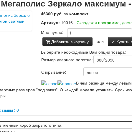
 Мегаполис Зеркало максимум -
46300 руб.
за
комплект
Артикул:
10016 -
Складская программа, доста
Мне нужно:
-
или
Добавить в корзину
✓ Купить в
Выберите необходимые Вам опции товара:
Размер дверного полотна:
Открывание:
В чём разница между левым
артных размеров "под заказ". О каждой модели уточнять. Срок из
еры.
тзывы : 0
еплённый короб закрытого типа.
ёстками.