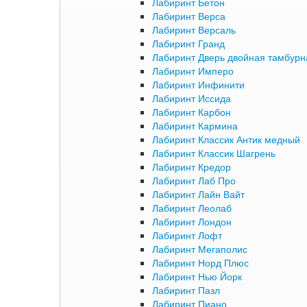
Лабиринт Бетон
Лабиринт Верса
Лабиринт Версаль
Лабиринт Гранд
Лабиринт Дверь двойная тамбурна
Лабиринт Имперо
Лабиринт Инфинити
Лабиринт Иссида
Лабиринт Карбон
Лабиринт Кармина
Лабиринт Классик Антик медный
Лабиринт Классик Шагрень
Лабиринт Кредор
Лабиринт Лаб Про
Лабиринт Лайн Вайт
Лабиринт Леолаб
Лабиринт Лондон
Лабиринт Лофт
Лабиринт Мегаполис
Лабиринт Норд Плюс
Лабиринт Нью Йорк
Лабиринт Пазл
Лабиринт Пиано