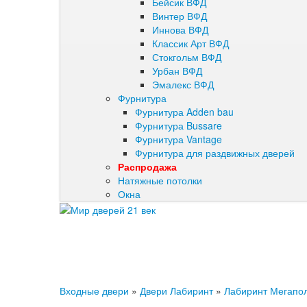
Бейсик ВФД
Винтер ВФД
Иннова ВФД
Классик Арт ВФД
Стокгольм ВФД
Урбан ВФД
Эмалекс ВФД
Фурнитура
Фурнитура Adden bau
Фурнитура Bussare
Фурнитура Vantage
Фурнитура для раздвижных дверей
Распродажа
Натяжные потолки
Окна
Входные двери
»
Двери Лабиринт
»
Лабиринт Мегапо