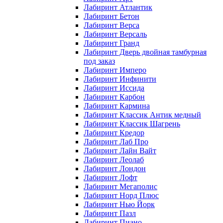
Лабиринт Атлантик
Лабиринт Бетон
Лабиринт Верса
Лабиринт Версаль
Лабиринт Гранд
Лабиринт Дверь двойная тамбурная
под заказ
Лабиринт Имперо
Лабиринт Инфинити
Лабиринт Иссида
Лабиринт Карбон
Лабиринт Кармина
Лабиринт Классик Антик медный
Лабиринт Классик Шагрень
Лабиринт Кредор
Лабиринт Лаб Про
Лабиринт Лайн Вайт
Лабиринт Леолаб
Лабиринт Лондон
Лабиринт Лофт
Лабиринт Мегаполис
Лабиринт Норд Плюс
Лабиринт Нью Йорк
Лабиринт Пазл
Лабиринт Пиано