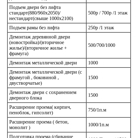
Подъем двери без лифта
стандарт(880/960х2050)/
500р / 700р /1 этаж
нестандарт(свыше 1000х2100)
Подъем рамы без лифта
250р /1 этаж
Демонтаж деревянной двери
(новостройка)/(вторичное
500/700/1000
жилье)/(вторичное жилье +
фрамуга)
Демонтаж металлической двери
1000
Демонтаж металлической двери (с
фрамугой , боковиной ,
1500
двустворчатые)
Демонтаж двери с сохранением
1500
дверного блока
Расширение проема( кирпич,
750/1п.м
пеноблок, гипсолит)
Расширение проема ( бетон,
1000/1п.м
монолит )
Подготовка проема (сбивание