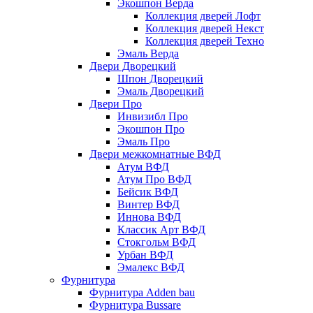
Экошпон Верда
Коллекция дверей Лофт
Коллекция дверей Некст
Коллекция дверей Техно
Эмаль Верда
Двери Дворецкий
Шпон Дворецкий
Эмаль Дворецкий
Двери Про
Инвизибл Про
Экошпон Про
Эмаль Про
Двери межкомнатные ВФД
Атум ВФД
Атум Про ВФД
Бейсик ВФД
Винтер ВФД
Иннова ВФД
Классик Арт ВФД
Стокгольм ВФД
Урбан ВФД
Эмалекс ВФД
Фурнитура
Фурнитура Adden bau
Фурнитура Bussare