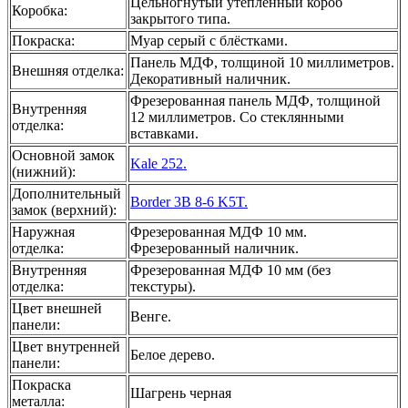
Цельногнутый утеплённый короб
Коробка
:
закрытого типа.
Покраска
:
Муар серый с блёстками.
Панель МДФ, толщиной 10 миллиметров.
Внешняя отделка
:
Декоративный наличник.
Фрезерованная панель МДФ, толщиной
Внутренняя
12 миллиметров. Со стеклянными
отделка
:
вставками.
Основной замок
Kale 252.
(нижний)
:
Дополнительный
Border 3B 8-6 K5T.
замок (верхний)
:
Наружная
Фрезерованная МДФ 10 мм.
отделка
:
Фрезерованный наличник.
Внутренняя
Фрезерованная МДФ 10 мм (без
отделка
:
текстуры).
Цвет внешней
Венге.
панели
:
Цвет внутренней
Белое дерево.
панели
:
Покраска
Шагрень черная
металла
: