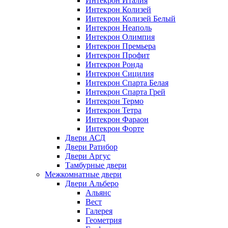
Интекрон Италия
Интекрон Колизей
Интекрон Колизей Белый
Интекрон Неаполь
Интекрон Олимпия
Интекрон Премьера
Интекрон Профит
Интекрон Ронда
Интекрон Сицилия
Интекрон Спарта Белая
Интекрон Спарта Грей
Интекрон Термо
Интекрон Тетра
Интекрон Фараон
Интекрон Форте
Двери АСД
Двери Ратибор
Двери Аргус
Тамбурные двери
Межкомнатные двери
Двери Альберо
Альянс
Вест
Галерея
Геометрия