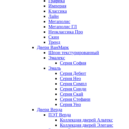
Графика
Империя
Классика
Лайн
Мегаполис
Мегаполис ГЛ
Неоклассика Про
Скин
Тренд
Двери ВанМарк
Шпон текстурированный
Эмалекс
Серия София
Эмаль
Серия Дебют
Серия Нео
Серия Симпл
Серия Синди
Серия Скай
Серия Стефани
Серия Уно
Двери Верда
ПЭТ Верда
Коллекция дверей Альтекс
Коллекция дверей Элеганс