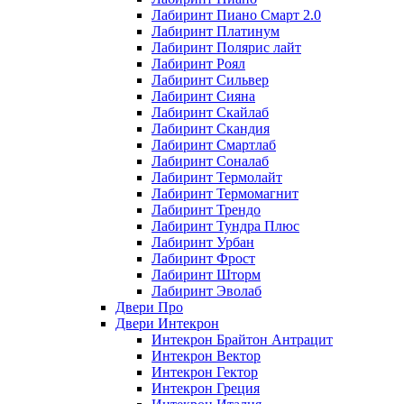
Лабиринт Пиано Смарт 2.0
Лабиринт Платинум
Лабиринт Полярис лайт
Лабиринт Роял
Лабиринт Сильвер
Лабиринт Сияна
Лабиринт Скайлаб
Лабиринт Скандия
Лабиринт Смартлаб
Лабиринт Соналаб
Лабиринт Термолайт
Лабиринт Термомагнит
Лабиринт Трендо
Лабиринт Тундра Плюс
Лабиринт Урбан
Лабиринт Фрост
Лабиринт Шторм
Лабиринт Эволаб
Двери Про
Двери Интекрон
Интекрон Брайтон Антрацит
Интекрон Вектор
Интекрон Гектор
Интекрон Греция