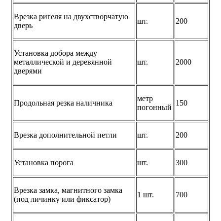
Врезка ригеля на двухстворчатую
шт.
200
дверь
Установка добора между
металлической и деревянной
шт.
2000
дверями
метр
Продольная резка наличника
150
погонный
Врезка дополнительной петли
шт.
200
Установка порога
шт.
300
Врезка замка, магнитного замка
1 шт.
700
(под личинку или фиксатор)