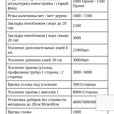
1000 Проем / 1500
штукатурки) новостройка / старый
Проем
фонд
Резка наличника мет / мет+дерево
1000 / 1500
Закладка пеноблоком ( верх до 20
1500
см)
Закладка пеноблоком ( верх свыше
3000
20 см)
Усиление дополнительных ушей 6
2100/6шт.
шт.
Усиление длинных ушей 30 см.
3000/6шт.
Усиление проема (уголок,
профильная труба) 1 сторона / 2
3000 / 6000
стороны
Врезка уголка под усиление
500/1сторона
Усиление проема ( швеллер )
8000/1сторона
Установка доборов без стоимости
4000/5000/6000
материала до 20см/30см/40см
Врезка глазка
1000