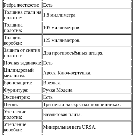
Ребра жесткости
:
Есть
Толщина стали на
1,8 миллиметра.
полотне
:
Толщина
105 миллиметров.
полотна
:
Толщина
125 миллиметров.
коробки
:
Защита от снятия
Два противосъёмных штыря.
полотна
:
Ночная задвижка
:
Есть.
Цилиндровый
Apecs. Ключ-вертушка.
механизм
:
Бронезащита
:
Врезная.
Фурнитура
:
Ручка Модена.
Эксцентрик
:
Есть
Петли
:
Три петли на скрытых подшипниках.
Утепление
Базальтовая плита.
полотна
:
Утепление
Минеральная вата URSA.
коробки
: