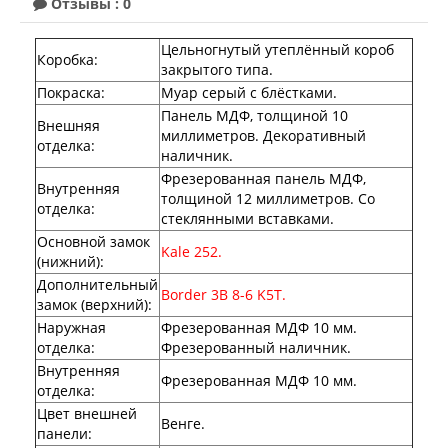
Отзывы : 0
Цельногнутый утеплённый короб
Коробка
:
закрытого типа.
Покраска
:
Муар серый с блёстками.
Панель МДФ, толщиной 10
Внешняя
миллиметров. Декоративный
отделка
:
наличник.
Фрезерованная панель МДФ,
Внутренняя
толщиной 12 миллиметров. Со
отделка
:
стеклянными вставками.
Основной замок
Kale 252.
(нижний)
:
Дополнительный
Border 3B 8-6 K5T.
замок (верхний)
:
Наружная
Фрезерованная МДФ 10 мм.
отделка
:
Фрезерованный наличник.
Внутренняя
Фрезерованная МДФ 10 мм.
отделка
:
Цвет внешней
Венге.
панели
: