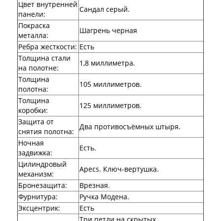
Цвет внутренней
Сандал серый.
панели
:
Покраска
Шагрень черная
металла
:
Ребра жесткости
:
Есть
Толщина стали
1,8 миллиметра.
на полотне
:
Толщина
105 миллиметров.
полотна
:
Толщина
125 миллиметров.
коробки
:
Защита от
Два противосъёмных штыря.
снятия полотна
:
Ночная
Есть.
задвижка
:
Цилиндровый
Apecs. Ключ-вертушка.
механизм
:
Бронезащита
:
Врезная.
Фурнитура
:
Ручка Модена.
Эксцентрик
:
Есть
Три петли на скрытых