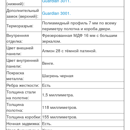
Guardian 3011.
Лабиринт Эволаб
(нижний)
:
Двери Про
Дополнительный
Guardian 3001.
Двери Интекрон
замок (верхний)
:
Интекрон Брайтон Антрацит
Полиамидный профиль 7 мм по всему
Терморазрыв
:
Интекрон Вектор
периметру полотна и короба двери.
Интекрон Гектор
Внутренняя
Фрезерованная МДФ 16 мм с большим
Интекрон Греция
отделка
:
зеркалом.
Интекрон Италия
Цвет внешней
Интекрон Колизей
Алмон 28 с тёмной патиной.
панели
:
Интекрон Колизей Белый
Цвет внутренней
Интекрон Неаполь
Венге.
панели
:
Интекрон Олимпия
Интекрон Премьера
Покраска
Шагрень черная
Интекрон Профит
металла
:
Интекрон Ронда
Ребра жесткости
:
Есть
Интекрон Сицилия
Толщина стали
1,5 миллиметра.
Интекрон Спарта Белая
на полотне
:
Интекрон Спарта Грей
Толщина
Интекрон Термо
118 миллиметров.
полотна
:
Интекрон Тетра
Толщина коробки
:
155 миллиметров.
Интекрон Фараон
Ночная задвижка
:
Есть.
Интекрон Форте