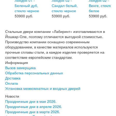
Эмаль
Серия Дебют
Серия Нео
53900 руб.
53900 руб.
53900 руб.
Серия Симпл
Серия Синди
Серия Скай
Стальные двери компании «Лабиринт» изготавливаются в
Серия Стефани
Йошкар-Оле, поэтому отличаются выгодной стоимостью.
Серия Уно
Производство компании оснащено современным
Двери Верда
оборудованием, в качестве материалов используются
ПЭТ Верда
прочные сплавы стали, а каждое изделие проверяется на
Коллекция дверей Альтекс
соответствие европейским стандартам.
Коллекция дверей Элеганс
Информация
Экошпон Верда
Вызов замерщика
Коллекция дверей Лофт
Обработка персональных данных
Коллекция дверей Некст
Доставка
Коллекция дверей Техно
Оплата
Эмаль Верда
Установка межкомнатных и входных дверей
Двери Дворецкий
Новости
Шпон Дворецкий
Праздничные дни в мае 2026.
Эмаль Дворецкий
Праздничные дни в апреле 2026.
Двери Про
Праздничные дни в марте 2026.
Инвизибл Про