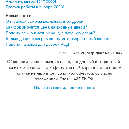
Акция на двери Termodoor!
Экошпон Про
График работы в январе 2026!
Эмаль Про
Двери межкомнатные ВФД
Новые статьи
Атум ВФД
О нюансах замены межкомнатной двери
Атум Про ВФД
Как формируется цена на входные двери?
Бейсик ВФД
Почему важно иметь хорошую входную дверь?
Винтер ВФД
Белые двери в современном интерьере: новый взгляд
Иннова ВФД
Панели на заказ для дверей АСД
Классик Арт ВФД
© 2011 - 2026 Мир дверей 21 век.
Стокгольм ВФД
Урбан ВФД
Обращаем ваше внимание на то, что данный интернет сайт
Эмалекс ВФД
носит исключительно информативный характер и ни в коем
Фурнитура
случае не является публичной офертой, согласно
Фурнитура Adden bau
положениям Статьи 437 ГК РФ.
Фурнитура Bussare
Политика конфиденциальности
.
Фурнитура Vantage
Фурнитура для раздвижных дверей
Распродажа
Натяжные потолки
Окна
Информация
Вызов замерщика