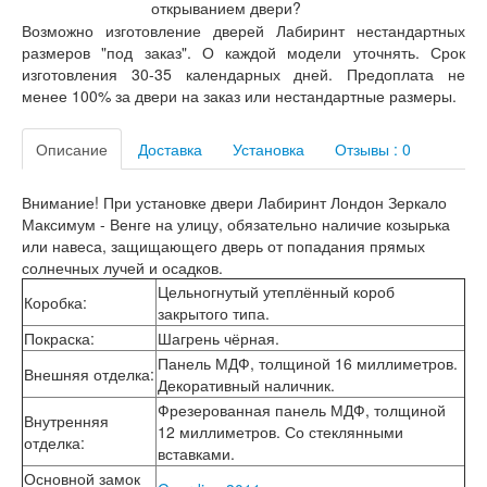
открыванием двери?
Лабиринт Мегаполис
Возможно изготовление дверей Лабиринт нестандартных
Лабиринт Норд Плюс
размеров "под заказ". О каждой модели уточнять. Срок
Лабиринт Нью Йорк
изготовления 30-35 календарных дней. Предоплата не
Лабиринт Пазл
менее 100% за двери на заказ или нестандартные размеры.
Лабиринт Пиано
Лабиринт Пиано Смарт 2.0
Лабиринт Платинум
Описание
Доставка
Установка
Отзывы : 0
Лабиринт Полярис лайт
Лабиринт Роял
Внимание! При установке двери Лабиринт Лондон Зеркало
Лабиринт Сильвер
Максимум - Венге на улицу, обязательно наличие козырька
Лабиринт Сияна
или навеса, защищающего дверь от попадания прямых
Лабиринт Скайлаб
солнечных лучей и осадков.
Лабиринт Скандия
Цельногнутый утеплённый короб
Лабиринт Смартлаб
Коробка
:
закрытого типа.
Лабиринт Соналаб
Покраска
:
Шагрень чёрная.
Лабиринт Термолайт
Панель МДФ, толщиной 16 миллиметров.
Лабиринт Термомагнит
Внешняя отделка
:
Декоративный наличник.
Лабиринт Трендо
Лабиринт Тундра Плюс
Фрезерованная панель МДФ, толщиной
Внутренняя
Лабиринт Урбан
12 миллиметров. Со стеклянными
отделка
:
Лабиринт Фрост
вставками.
Лабиринт Шторм
Основной замок