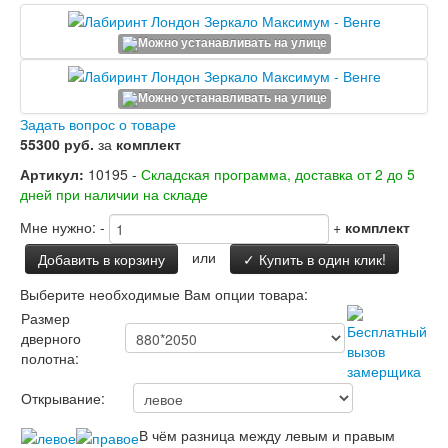
Двери Лабиринт
Лабиринт Аляска Лайт
Лабиринт Арт
Лабиринт Атлантик
Лабиринт Бетон
Лабиринт Верса
Задать вопрос о товаре
Лабиринт Версаль
55300 руб.
за
комплект
Лабиринт Гранд
Лабиринт Дверь двойная тамбурная под
Артикул:
10195 -
Складская программа, доставка от 2 до 5
заказ
дней при наличии на складе
Лабиринт Имперо
Лабиринт Инфинити
Мне нужно:
-
+
комплект
Лабиринт Иссида
или
Добавить в корзину
✓ Купить в один клик!
Лабиринт Карбон
Лабиринт Кармина
Выберите необходимые Вам опции товара:
Лабиринт Классик Антик медный
Размер
Лабиринт Классик Шагрень
дверного
Лабиринт Кредор
полотна:
Лабиринт Лаб Про
Лабиринт Лайн Вайт
Открывание:
Лабиринт Леолаб
Лабиринт Лондон
В чём разница между левым и правым
Лабиринт Лофт