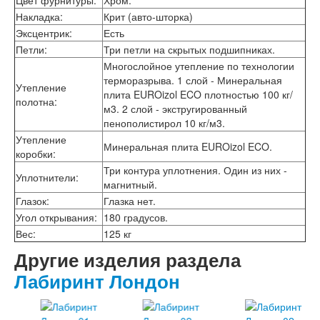
Цвет фурнитуры
:
Хром.
Двери АСД
Двери Ратибор
Накладка
:
Крит (авто-шторка)
Двери Аргус
Эксцентрик
:
Есть
Тамбурные двери
Петли
:
Три петли на скрытых подшипниках.
Межкомнатные двери
Многослойное утепление по технологии
Двери Альберо
терморазрыва. 1 слой - Минеральная
Альянс
Утепление
плита EUROizol ECO плотностью 100 кг/
Вест
полотна
:
м3. 2 слой - экстругированный
Галерея
пенополистирол 10 кг/м3.
Геометрия
Утепление
Графика
Минеральная плита EUROizol ECO.
коробки
:
Империя
Три контура уплотнения. Один из них -
Классика
Уплотнители
:
магнитный.
Лайн
Мегаполис
Глазок
:
Глазка нет.
Мегаполис ГЛ
Угол открывания
:
180 градусов.
Неоклассика Про
Вес
:
125 кг
Скин
Другие изделия раздела
Тренд
Двери ВанМарк
Лабиринт Лондон
Шпон текстурированный
Эмалекс
Серия София