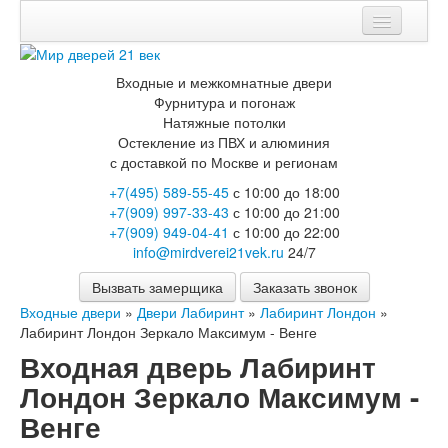
Мои заказы
Входные и межкомнатные двери
Корзина
Фурнитура и погонаж
Натяжные потолки
Каталог
Остекление из ПВХ и алюминия
с доставкой по Москве и регионам
Входные двери
+7(495) 589-55-45
с 10:00 до 18:00
Двери с терморазрывом для улицы
+7(909) 997-33-43
с 10:00 до 21:00
Противопожарные двери
+7(909) 949-04-41
с 10:00 до 22:00
Двери Бункер
info@mirdverei21vek.ru
24/7
Двери Лекс
Двери Термодор
Вызвать замерщика
Заказать звонок
Арктика
Входные двери
»
Двери Лабиринт
»
Лабиринт Лондон
»
Монолит
Лабиринт Лондон Зеркало Максимум - Венге
Стайл
Термо
Входная дверь Лабиринт
Термо Лацио
Лондон Зеркало Максимум -
Флагман
Электрозамок Смарт
Венге
Заводские двери