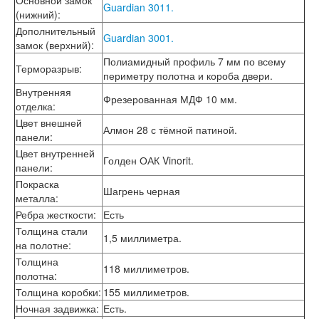
Основной замок
Guardian 3011.
Лабиринт Шторм
(нижний)
:
Лабиринт Эволаб
Дополнительный
Guardian 3001.
Двери Про
замок (верхний)
:
Двери Интекрон
Полиамидный профиль 7 мм по всему
Интекрон Брайтон Антрацит
Терморазрыв
:
периметру полотна и короба двери.
Интекрон Вектор
Внутренняя
Интекрон Гектор
Фрезерованная МДФ 10 мм.
отделка
:
Интекрон Греция
Цвет внешней
Интекрон Италия
Алмон 28 с тёмной патиной.
панели
:
Интекрон Колизей
Цвет внутренней
Интекрон Колизей Белый
Голден ОАК Vinorit.
панели
:
Интекрон Неаполь
Интекрон Олимпия
Покраска
Шагрень черная
Интекрон Премьера
металла
:
Интекрон Профит
Ребра жесткости
:
Есть
Интекрон Ронда
Толщина стали
1,5 миллиметра.
Интекрон Сицилия
на полотне
:
Интекрон Спарта Белая
Толщина
Интекрон Спарта Грей
118 миллиметров.
полотна
:
Интекрон Термо
Толщина коробки
:
155 миллиметров.
Интекрон Тетра
Ночная задвижка
:
Есть.
Интекрон Фараон