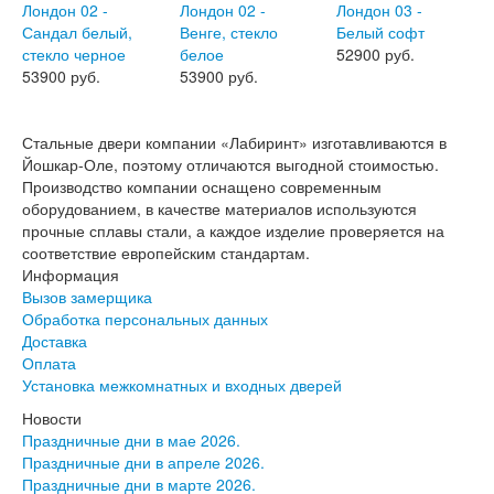
Эмалекс
Серия София
Эмаль
52900 руб.
Серия Дебют
53900 руб.
53900 руб.
Серия Нео
Серия Симпл
Серия Синди
Стальные двери компании «Лабиринт» изготавливаются в
Серия Скай
Йошкар-Оле, поэтому отличаются выгодной стоимостью.
Серия Стефани
Производство компании оснащено современным
Серия Уно
оборудованием, в качестве материалов используются
Двери Верда
прочные сплавы стали, а каждое изделие проверяется на
ПЭТ Верда
соответствие европейским стандартам.
Коллекция дверей Альтекс
Информация
Коллекция дверей Элеганс
Вызов замерщика
Экошпон Верда
Обработка персональных данных
Коллекция дверей Лофт
Доставка
Коллекция дверей Некст
Оплата
Коллекция дверей Техно
Установка межкомнатных и входных дверей
Эмаль Верда
Новости
Двери Дворецкий
Праздничные дни в мае 2026.
Шпон Дворецкий
Праздничные дни в апреле 2026.
Эмаль Дворецкий
Праздничные дни в марте 2026.
Двери Про