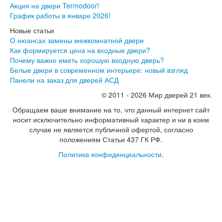
Акция на двери Termodoor!
Инвизибл Про
График работы в январе 2026!
Экошпон Про
Эмаль Про
Новые статьи
Двери межкомнатные ВФД
О нюансах замены межкомнатной двери
Атум ВФД
Как формируется цена на входные двери?
Атум Про ВФД
Почему важно иметь хорошую входную дверь?
Бейсик ВФД
Белые двери в современном интерьере: новый взгляд
Винтер ВФД
Панели на заказ для дверей АСД
Иннова ВФД
© 2011 - 2026 Мир дверей 21 век.
Классик Арт ВФД
Стокгольм ВФД
Обращаем ваше внимание на то, что данный интернет сайт
Урбан ВФД
носит исключительно информативный характер и ни в коем
Эмалекс ВФД
случае не является публичной офертой, согласно
Фурнитура
положениям Статьи 437 ГК РФ.
Фурнитура Adden bau
Политика конфиденциальности
.
Фурнитура Bussare
Фурнитура Vantage
Фурнитура для раздвижных дверей
Распродажа
Натяжные потолки
Окна
Информация