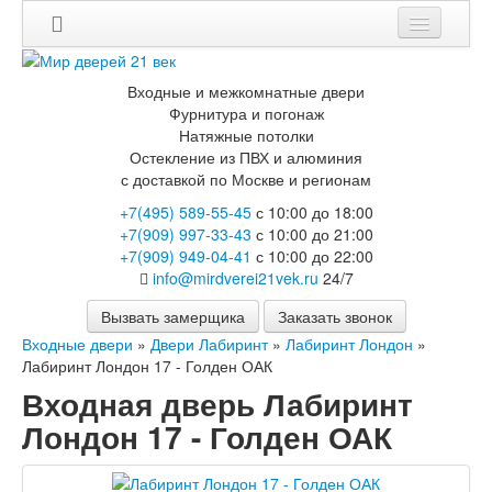
Мои заказы
Входные и межкомнатные двери
Корзина
Фурнитура и погонаж
Натяжные потолки
Остекление из ПВХ и алюминия
Каталог
с доставкой по Москве и регионам
Входные двери
+7(495) 589-55-45
с 10:00 до 18:00
Двери с терморазрывом для улицы
+7(909) 997-33-43
с 10:00 до 21:00
Противопожарные двери
+7(909) 949-04-41
с 10:00 до 22:00
Двери Бункер
info@mirdverei21vek.ru
24/7
Двери Лекс
Двери Рыцарь
Вызвать замерщика
Заказать звонок
Двери Термодор
Входные двери
»
Двери Лабиринт
»
Лабиринт Лондон
»
Арктика
Лабиринт Лондон 17 - Голден ОАК
Монолит
Входная дверь Лабиринт
Стайл
Термо
Лондон 17 - Голден ОАК
Термо Лацио
Флагман
Электрозамок Смарт