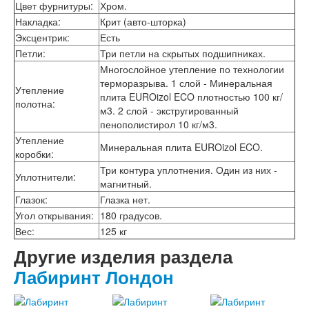
Интекрон Форте
Цвет фурнитуры
:
Хром.
Двери АСД
Накладка
:
Крит (авто-шторка)
Двери Ратибор
Эксцентрик
:
Есть
Двери Аргус
Петли
:
Три петли на скрытых подшипниках.
Тамбурные двери
Многослойное утепление по технологии
Межкомнатные двери
терморазрыва. 1 слой - Минеральная
Двери Альберо
Утепление
плита EUROizol ECO плотностью 100 кг/
Альянс
полотна
:
м3. 2 слой - экстругированный
Вест
пенополистирол 10 кг/м3.
Галерея
Утепление
Геометрия
Минеральная плита EUROizol ECO.
коробки
:
Графика
Три контура уплотнения. Один из них -
Империя
Уплотнители
:
магнитный.
Классика
Лайн
Глазок
:
Глазка нет.
Мегаполис
Угол открывания
:
180 градусов.
Мегаполис ГЛ
Вес
:
125 кг
Неоклассика Про
Другие изделия раздела
Скин
Тренд
Лабиринт Лондон
Двери ВанМарк
Шпон текстурированный