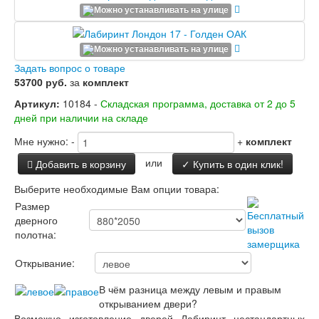
Заводские двери
Двери Лабиринт
Лабиринт Аляска Лайт
Лабиринт Арт
Лабиринт Атлантик
Задать вопрос о товаре
Лабиринт Бетон
53700 руб.
за
комплект
Лабиринт Верса
Артикул:
10184 -
Складская программа, доставка от 2 до 5
Лабиринт Версаль
дней при наличии на складе
Лабиринт Гранд
Лабиринт Дверь двойная тамбурная под
Мне нужно:
-
+
комплект
заказ
или
Добавить в корзину
✓ Купить в один клик!
Лабиринт Имперо
Лабиринт Инфинити
Выберите необходимые Вам опции товара:
Лабиринт Иссида
Размер
Лабиринт Карбон
дверного
Лабиринт Кармина
полотна:
Лабиринт Классик Антик медный
Лабиринт Классик Шагрень
Открывание:
Лабиринт Кредор
Лабиринт Лаб Про
В чём разница между левым и правым
Лабиринт Лайн Вайт
открыванием двери?
Лабиринт Леолаб
Возможно изготовление дверей Лабиринт нестандартных