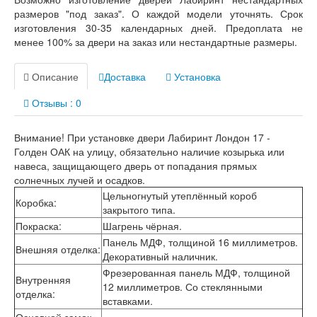
Лабиринт Лондон
размеров "под заказ". О каждой модели уточнять. Срок
Лабиринт Лофт
изготовления 30-35 календарных дней. Предоплата не
Лабиринт Мегаполис
менее 100% за двери на заказ или нестандартные размеры.
Лабиринт Норд Плюс
Лабиринт Нью Йорк
Лабиринт Пазл
Описание
Доставка
Установка
Лабиринт Пиано
Лабиринт Пиано Смарт 2.0
Отзывы : 0
Лабиринт Платинум
Лабиринт Полярис лайт
Внимание! При установке двери Лабиринт Лондон 17 -
Лабиринт Роял
Голден ОАК на улицу, обязательно наличие козырька или
Лабиринт Сильвер
навеса, защищающего дверь от попадания прямых
Лабиринт Сияна
солнечных лучей и осадков.
Лабиринт Скайлаб
Цельногнутый утеплённый короб
Лабиринт Скандия
Коробка
:
закрытого типа.
Лабиринт Смартлаб
Покраска
:
Шагрень чёрная.
Лабиринт Соналаб
Панель МДФ, толщиной 16 миллиметров.
Лабиринт Термолайт
Внешняя отделка
:
Декоративный наличник.
Лабиринт Термомагнит
Лабиринт Трендо
Фрезерованная панель МДФ, толщиной
Внутренняя
Лабиринт Тундра Плюс
12 миллиметров. Со стеклянными
отделка
:
Лабиринт Урбан
вставками.
Лабиринт Фрост