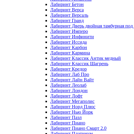
Лабиринт Бетон
Лабиринт Верса
Лабиринт Версаль
Лабиринт Гранд
Лабиринт Дверь двойная тамбурная под 
Лабиринт Имперо
Лабиринт Инфинити
Лабиринт Иссида
Лабиринт Карбон
Лабиринт Кармина
Лабиринт Классик Антик медный
Лабиринт Классик Шагрень
Лабиринт Кредор
Лабиринт Лаб Про
Лабиринт Лайн Вайт
Лабиринт Леолаб
Лабиринт Лондон
Лабиринт Лофт
Лабиринт Мегаполис
Лабиринт Норд Плюс
Лабиринт Нью Йорк
Лабиринт Пазл
Лабиринт Пиано
Лабиринт Пиано Смарт 2.0
Лабиринт Платинум