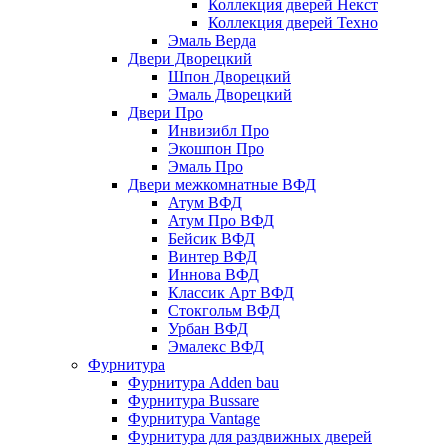
Коллекция дверей Некст
Коллекция дверей Техно
Эмаль Верда
Двери Дворецкий
Шпон Дворецкий
Эмаль Дворецкий
Двери Про
Инвизибл Про
Экошпон Про
Эмаль Про
Двери межкомнатные ВФД
Атум ВФД
Атум Про ВФД
Бейсик ВФД
Винтер ВФД
Иннова ВФД
Классик Арт ВФД
Стокгольм ВФД
Урбан ВФД
Эмалекс ВФД
Фурнитура
Фурнитура Adden bau
Фурнитура Bussare
Фурнитура Vantage
Фурнитура для раздвижных дверей