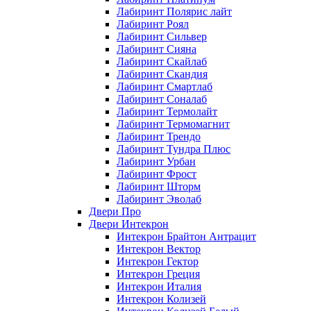
Лабиринт Полярис лайт
Лабиринт Роял
Лабиринт Сильвер
Лабиринт Сияна
Лабиринт Скайлаб
Лабиринт Скандия
Лабиринт Смартлаб
Лабиринт Соналаб
Лабиринт Термолайт
Лабиринт Термомагнит
Лабиринт Трендо
Лабиринт Тундра Плюс
Лабиринт Урбан
Лабиринт Фрост
Лабиринт Шторм
Лабиринт Эволаб
Двери Про
Двери Интекрон
Интекрон Брайтон Антрацит
Интекрон Вектор
Интекрон Гектор
Интекрон Греция
Интекрон Италия
Интекрон Колизей