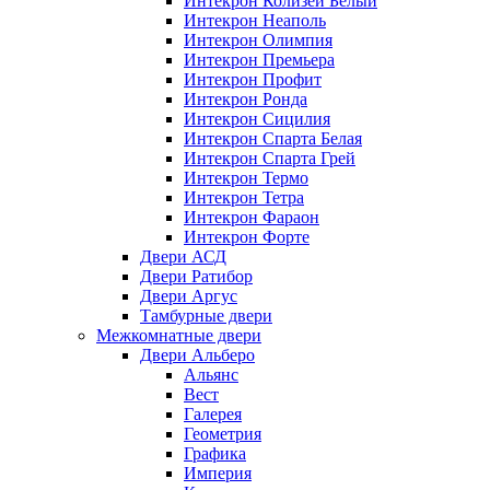
Интекрон Колизей Белый
Интекрон Неаполь
Интекрон Олимпия
Интекрон Премьера
Интекрон Профит
Интекрон Ронда
Интекрон Сицилия
Интекрон Спарта Белая
Интекрон Спарта Грей
Интекрон Термо
Интекрон Тетра
Интекрон Фараон
Интекрон Форте
Двери АСД
Двери Ратибор
Двери Аргус
Тамбурные двери
Межкомнатные двери
Двери Альберо
Альянс
Вест
Галерея
Геометрия
Графика
Империя