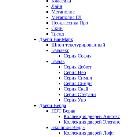
Классика
Лайн
Мегаполис
Мегаполис ГЛ
Неоклассика Про
Скин
Тренд
Двери ВанМарк
Шпон текстурированный
Эмалекс
Серия София
Эмаль
Серия Дебют
Серия Нео
Серия Симпл
Серия Синди
Серия Скай
Серия Стефани
Серия Уно
Двери Верда
ПЭТ Верда
Коллекция дверей Альтекс
Коллекция дверей Элеганс
Экошпон Верда
Коллекция дверей Лофт