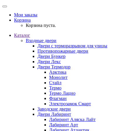
Мои заказы
Корзина
Корзина пуста.
Каталог
Входные двери
Двери с терморазрывом для улицы
Противопожарные двери
Двери Бункер
Двери Лекс
Двери Термодор
Арктика
Монолит
Стайл
Термо
Термо Лацио
Флагман
Электрозамок Смарт
Заводские двери
Двери Лабиринт
Лабиринт Аляска Лайт
Лабиринт Арт
Лабиринт Атлантик