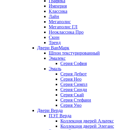
Графика
Империя
Классика
Лайн
Мегаполис
Мегаполис ГЛ
Неоклассика Про
Скин
Тренд
Двери ВанМарк
Шпон текстурированный
Эмалекс
Серия София
Эмаль
Серия Дебют
Серия Нео
Серия Симпл
Серия Синди
Серия Скай
Серия Стефани
Серия Уно
Двери Верда
ПЭТ Верда
Коллекция дверей Альтекс
Коллекция дверей Элеганс