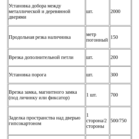
Установка добора между
металлической и деревянной
шт.
2000
дверями
метр
Продольная резка наличника
150
погонный
Врезка дополнительной петли
шт.
200
Установка порога
шт.
300
Врезка замка, магнитного замка
1 шт.
700
(под личинку или фиксатор)
1
Заделка пространства над дверью
сторона/2
500/750
гипсокартоном
стороны