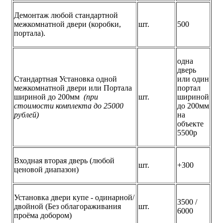
Демонтаж любой стандартной
межкомнатной двери (коробки,
шт.
500
портала).
одна
дверь
Стандартная Установка одной
или один
межкомнатной двери или Портала
портал
шириной до 200мм
(при
шт.
шириной
стоимости комплекта до 25000
до 200мм
рублей)
на
объекте
5500р
Входная вторая дверь (любой
шт.
+300
ценовой диапазон)
Установка двери купе - одинарной/
3500 /
двойной (Без облагораживания
шт.
6000
проёма добором)