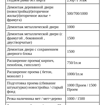
Подъем рамы без лифта
250р /1 этаж
Демонтаж деревянной двери
(новостройка)/(вторичное
500/700/1000
жилье)/(вторичное жилье +
фрамуга)
Демонтаж металлической двери
1000
Демонтаж металлической двери (с
фрамугой , боковиной ,
1500
двустворчатые)
Демонтаж двери с сохранением
1500
дверного блока
Расширение проема( кирпич,
750/1п.м
пеноблок, гипсолит)
Расширение проема ( бетон,
1000/1п.м
монолит )
Подготовка проема (сбивание
1000 Проем / 1500
штукатурки) новостройка / старый
Проем
фонд
Резка наличника мет / мет+дерево
1000 / 1500