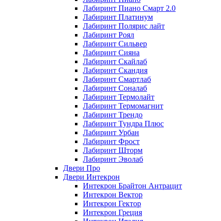
Лабиринт Пиано Смарт 2.0
Лабиринт Платинум
Лабиринт Полярис лайт
Лабиринт Роял
Лабиринт Сильвер
Лабиринт Сияна
Лабиринт Скайлаб
Лабиринт Скандия
Лабиринт Смартлаб
Лабиринт Соналаб
Лабиринт Термолайт
Лабиринт Термомагнит
Лабиринт Трендо
Лабиринт Тундра Плюс
Лабиринт Урбан
Лабиринт Фрост
Лабиринт Шторм
Лабиринт Эволаб
Двери Про
Двери Интекрон
Интекрон Брайтон Антрацит
Интекрон Вектор
Интекрон Гектор
Интекрон Греция