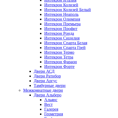
Интекрон Италия
Интекрон Колизей
Интекрон Колизей Белый
Интекрон Неаполь
Интекрон Олимпия
Интекрон Премьера
Интекрон Профит
Интекрон Ронда
Интекрон Сицилия
Интекрон Спарта Белая
Интекрон Спарта Грей
Интекрон Термо
Интекрон Тетра
Интекрон Фараон
Интекрон Форте
Двери АСД
Двери Ратибор
Двери Аргус
Тамбурные двери
Межкомнатные двери
Двери Альберо
Альянс
Вест
Галерея
Геометрия