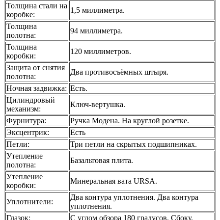
Толщина стали на
1,5 миллиметра.
коробке
:
Толщина
94 миллиметра.
полотна
:
Толщина
120 миллиметров.
коробки
:
Защита от снятия
Два противосъёмных штыря.
полотна
:
Ночная задвижка
:
Есть.
Цилиндровый
Ключ-вертушка.
механизм
:
Фурнитура
:
Ручка Модена. На круглой розетке.
Эксцентрик
:
Есть
Петли
:
Три петли на скрытых подшипниках.
Утепление
Базальтовая плита.
полотна
:
Утепление
Минеральная вата URSA.
коробки
:
Два контура уплотнения. Два контура
Уплотнители
:
уплотнения.
Глазок
:
С углом обзора 180 градусов. Сбоку.