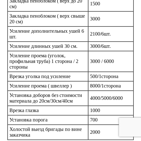
Закладка пеноблоком ( верх до 20
1500
см)
Закладка пеноблоком ( верх свыше
3000
20 см)
Усиление дополнительных ушей 6
2100/6шт.
шт.
Усиление длинных ушей 30 см.
3000/6шт.
Усиление проема (уголок,
профильная труба) 1 сторона / 2
3000 / 6000
стороны
Врезка уголка под усиление
500/1сторона
Усиление проема ( швеллер )
8000/1сторона
Установка доборов без стоимости
4000/5000/6000
материала до 20см/30см/40см
Врезка глазка
1000
Установка порога
700
Холостой выезд бригады по вине
2000
заказчика