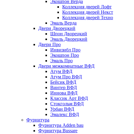
Экошпон Верда
Коллекция дверей Лофт
Коллекция дверей Некст
Коллекция дверей Техно
Эмаль Верда
Двери Дворецкий
Шпон Дворецкий
Эмаль Дворецкий
Двери Про
Инвизибл Про
Экошпон Про
Эмаль Про
Двери межкомнатные ВФД
Атум ВФД
Атум Про ВФД
Бейсик ВФД
Винтер ВФД
Иннова ВФД
Классик Арт ВФД
Стокгольм ВФД
Урбан ВФД
Эмалекс ВФД
Фурнитура
Фурнитура Adden bau
Фурнитура Bussare