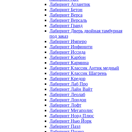
Лабиринт Атлантик
Лабиринт Бетон
Лабиринт Верса
Лабиринт Версаль
Лабиринт Гранд
Лабиринт Дверь двойная тамбурная
под заказ
Лабиринт Имперо
Лабиринт Инфинити
Лабиринт Иссида
Лабиринт Карбон
Лабиринт Кармина
Лабиринт Классик Антик медный
Лабиринт Классик Шагрень
Лабиринт Кредор
Лабиринт Лаб Про
Лабиринт Лайн Вайт
Лабиринт Леолаб
Лабиринт Лондон
Лабиринт Лофт
Лабиринт Мегаполис
Лабиринт Норд Плюс
Лабиринт Нью Йорк
Лабиринт Пазл
Лабиринт Пиано