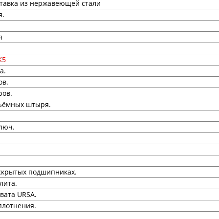
ставка из нержавеющей стали
я.
я
K5
а.
ов.
ров.
ъёмных штыря.
люч.
 скрытых подшипниках.
лита.
вата URSA.
плотнения.