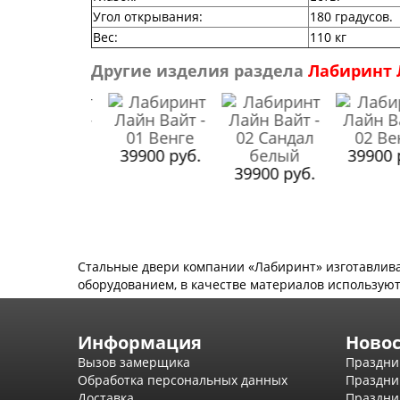
Угол открывания
:
180 градусов.
Вес
:
110 кг
Другие изделия раздела
Лабиринт 
39900 руб.
39900 ру
9900 руб.
39900 руб.
Стальные двери компании «Лабиринт» изготавлив
оборудованием, в качестве материалов используют
Информация
Ново
Вызов замерщика
Праздни
Обработка персональных данных
Праздни
Доставка
Праздни