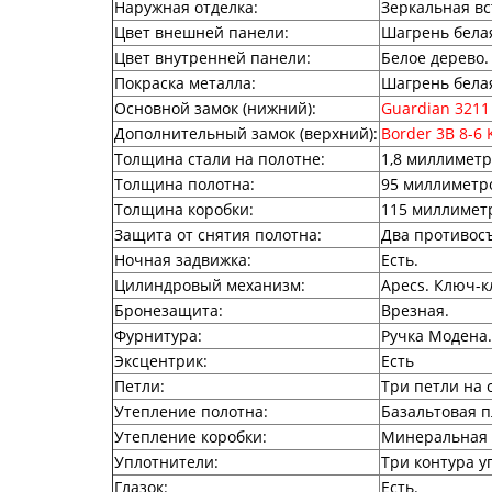
Наружная отделка
:
Зеркальная в
Цвет внешней панели
:
Шагрень бела
Цвет внутренней панели
:
Белое дерево.
Покраска металла
:
Шагрень бела
Основной замок (нижний)
:
Guardian 3211
Дополнительный замок (верхний)
:
Border 3B 8-6 
Толщина стали на полотне
:
1,8 миллиметр
Толщина полотна
:
95 миллиметр
Толщина коробки
:
115 миллимет
Защита от снятия полотна
:
Два противос
Ночная задвижка
:
Есть.
Цилиндровый механизм
:
Apecs. Ключ-к
Бронезащита
:
Врезная.
Фурнитура
:
Ручка Модена.
Эксцентрик
:
Есть
Петли
:
Три петли на
Утепление полотна
:
Базальтовая п
Утепление коробки
:
Минеральная 
Уплотнители
:
Три контура у
Глазок
:
Есть.