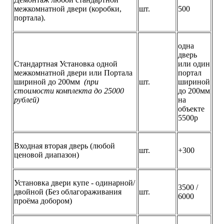
межкомнатной двери (коробки,
шт.
500
портала).
одна
дверь
Стандартная Установка одной
или один
межкомнатной двери или Портала
портал
шириной до 200мм
(при
шт.
шириной
стоимости комплекта до 25000
до 200мм
рублей)
на
объекте
5500р
Входная вторая дверь (любой
шт.
+300
ценовой диапазон)
Установка двери купе - одинарной/
3500 /
двойной (Без облагораживания
шт.
6000
проёма добором)