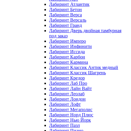
Лабиринт Атлантик
Лабиринт Бетон
Лабиринт Верса
Лабиринт Версаль
Лабиринт Гранд
Лабиринт Дверь двойная тамбурная
под заказ
Лабиринт Имперо
Лабиринт Инфинити
Лабиринт Иссида
Лабиринт Карбон
Лабиринт Кармина
Лабиринт Классик Антик медный
Лабиринт Классик Шагрень
Лабиринт Кредор
Лабиринт Лаб Про
Лабиринт Лайн Вайт
Лабиринт Леолаб
Лабиринт Лондон
Лабиринт Лофт
Лабиринт Мегаполис
Лабиринт Норд Плюс
Лабиринт Нью Йорк
Лабиринт Пазл
Лабиринт Пиано