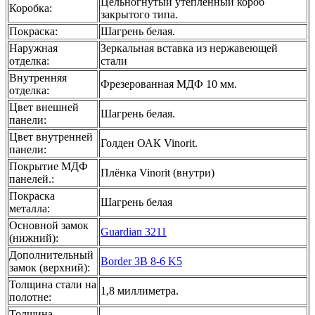
Цельногнутый утеплённый короб
Коробка
:
закрытого типа.
Покраска
:
Шагрень белая.
Наружная
Зеркальная вставка из нержавеющей
отделка
:
стали
Внутренняя
Фрезерованная МДФ 10 мм.
отделка
:
Цвет внешней
Шагрень белая.
панели
:
Цвет внутренней
Голден ОАК Vinorit.
панели
:
Покрытие МДФ
Плёнка Vinorit (внутри)
панелей.
:
Покраска
Шагрень белая
металла
:
Основной замок
Guardian 3211
(нижний)
:
Дополнительный
Border 3B 8-6 K5
замок (верхний)
:
Толщина стали на
1,8 миллиметра.
полотне
:
Толщина