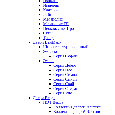
Графика
Империя
Классика
Лайн
Мегаполис
Мегаполис ГЛ
Неоклассика Про
Скин
Тренд
Двери ВанМарк
Шпон текстурированный
Эмалекс
Серия София
Эмаль
Серия Дебют
Серия Нео
Серия Симпл
Серия Синди
Серия Скай
Серия Стефани
Серия Уно
Двери Верда
ПЭТ Верда
Коллекция дверей Альтекс
Коллекция дверей Элеганс