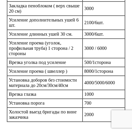
Закладка пеноблоком ( верх свыше
3000
20 см)
Усиление дополнительных ушей 6
2100/6шт.
шт.
Усиление длинных ушей 30 см.
3000/6шт.
Усиление проема (уголок,
профильная труба) 1 сторона / 2
3000 / 6000
стороны
Врезка уголка под усиление
500/1сторона
Усиление проема ( швеллер )
8000/1сторона
Установка доборов без стоимости
4000/5000/6000
материала до 20см/30см/40см
Врезка глазка
1000
Установка порога
700
Холостой выезд бригады по вине
2000
заказчика