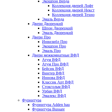
Экошпон Верда
Коллекция дверей Лофт
Коллекция дверей Некст
Коллекция дверей Техно
Эмаль Верда
Двери Дворецкий
Шпон Дворецкий
Эмаль Дворецкий
Двери Про
Инвизибл Про
Экошпон Про
Эмаль Про
Двери межкомнатные ВФД
Атум ВФД
Атум Про ВФД
Бейсик ВФД
Винтер ВФД
Иннова ВФД
Классик Арт ВФД
Стокгольм ВФД
Урбан ВФД
Эмалекс ВФД
Фурнитура
Фурнитура Adden bau
Фурнитура Bussare