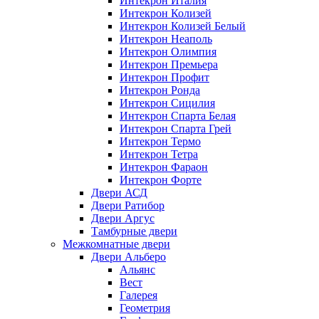
Интекрон Италия
Интекрон Колизей
Интекрон Колизей Белый
Интекрон Неаполь
Интекрон Олимпия
Интекрон Премьера
Интекрон Профит
Интекрон Ронда
Интекрон Сицилия
Интекрон Спарта Белая
Интекрон Спарта Грей
Интекрон Термо
Интекрон Тетра
Интекрон Фараон
Интекрон Форте
Двери АСД
Двери Ратибор
Двери Аргус
Тамбурные двери
Межкомнатные двери
Двери Альберо
Альянс
Вест
Галерея
Геометрия