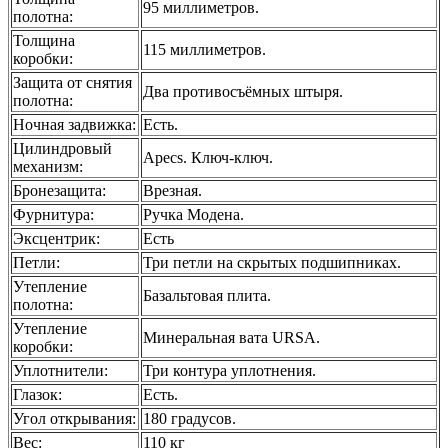
95 миллиметров.
полотна
:
Толщина
115 миллиметров.
коробки
:
Защита от снятия
Два противосъёмных штыря.
полотна
:
Ночная задвижка
:
Есть.
Цилиндровый
Apecs. Ключ-ключ.
механизм
:
Бронезащита
:
Врезная.
Фурнитура
:
Ручка Модена.
Эксцентрик
:
Есть
Петли
:
Три петли на скрытых подшипниках.
Утепление
Базальтовая плита.
полотна
:
Утепление
Минеральная вата URSA.
коробки
:
Уплотнители
:
Три контура уплотнения.
Глазок
:
Есть.
Угол открывания
:
180 градусов.
Вес
:
110 кг