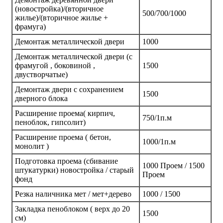
(новостройка)/(вторичное
500/700/1000
жилье)/(вторичное жилье +
фрамуга)
Демонтаж металлической двери
1000
Демонтаж металлической двери (с
фрамугой , боковиной ,
1500
двустворчатые)
Демонтаж двери с сохранением
1500
дверного блока
Расширение проема( кирпич,
750/1п.м
пеноблок, гипсолит)
Расширение проема ( бетон,
1000/1п.м
монолит )
Подготовка проема (сбивание
1000 Проем / 1500
штукатурки) новостройка / старый
Проем
фонд
Резка наличника мет / мет+дерево
1000 / 1500
Закладка пеноблоком ( верх до 20
1500
см)