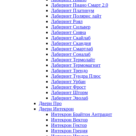
Лабиринт Пиано Смарт 2.0
Лабиринт Платинум
Лабиринт Полярис лайт
Лабиринт Роял
Лабиринт Сильвер
Лабиринт Сияна
Лабиринт Скайлаб
Лабиринт Скандия
Лабиринт Смартлаб
Лабиринт Соналаб
Лабиринт Термолайт
Лабиринт Термомагнит
Лабиринт Трендо
Лабиринт Тундра Плюс
Лабиринт Урбан
Лабиринт Фрост
Лабиринт Шторм
Лабиринт Эволаб
Двери Про
Двери Интекрон
Интекрон Брайтон Антрацит
Интекрон Вектор
Интекрон Гектор
Интекрон Греция