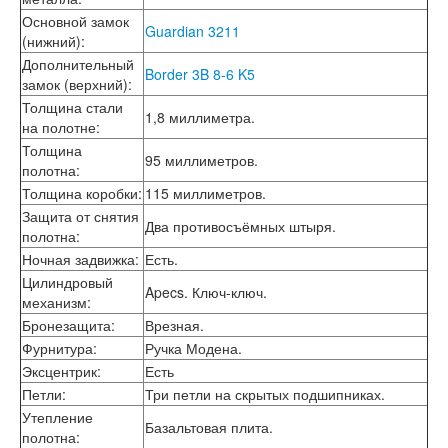
Основной замок
Guardian 3211
(нижний)
:
Дополнительный
Border 3B 8-6 K5
замок (верхний)
:
Толщина стали
1,8 миллиметра.
на полотне
:
Толщина
95 миллиметров.
полотна
:
Толщина коробки
:
115 миллиметров.
Защита от снятия
Два противосъёмных штыря.
полотна
:
Ночная задвижка
:
Есть.
Цилиндровый
Apecs. Ключ-ключ.
механизм
:
Бронезащита
:
Врезная.
Фурнитура
:
Ручка Модена.
Эксцентрик
:
Есть
Петли
:
Три петли на скрытых подшипниках.
Утепление
Базальтовая плита.
полотна
: