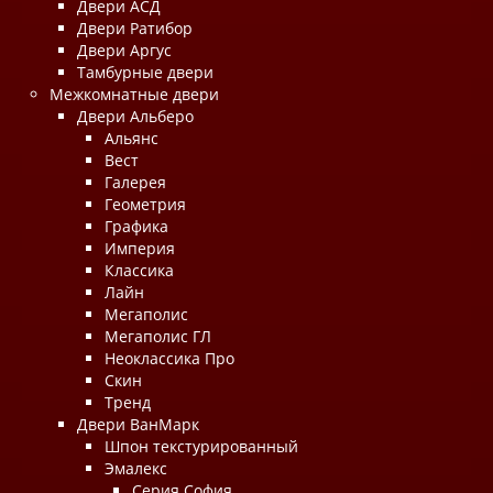
Двери АСД
Двери Ратибор
Двери Аргус
Тамбурные двери
Межкомнатные двери
Двери Альберо
Альянс
Вест
Галерея
Геометрия
Графика
Империя
Классика
Лайн
Мегаполис
Мегаполис ГЛ
Неоклассика Про
Скин
Тренд
Двери ВанМарк
Шпон текстурированный
Эмалекс
Серия София