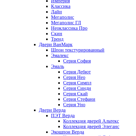
Империя
Классика
Лайн
Мегаполис
Мегаполис ГЛ
Неоклассика Про
Скин
Тренд
Двери ВанМарк
Шпон текстурированный
Эмалекс
Серия София
Эмаль
Серия Дебют
Серия Нео
Серия Симпл
Серия Синди
Серия Скай
Серия Стефани
Серия Уно
Двери Верда
ПЭТ Верда
Коллекция дверей Альтекс
Коллекция дверей Элеганс
Экошпон Верда