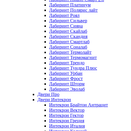
Лабиринт Платинум
Лабиринт Полярис лайт
Лабиринт Роял
Лабиринт Сильвер
Лабиринт Сияна
Лабиринт Скайлаб
Лабиринт Скандия
Лабиринт Смартлаб
Лабиринт Соналаб
Лабиринт Термолайт
Лабиринт Термомагнит
Лабиринт Трендо
Лабиринт Тундра Плюс
Лабиринт Урбан
Лабиринт Фрост
Лабиринт Шторм
Лабиринт Эволаб
Двери Про
Двери Интекрон
Интекрон Брайтон Антрацит
Интекрон Вектор
Интекрон Гектор
Интекрон Греция
Интекрон Италия