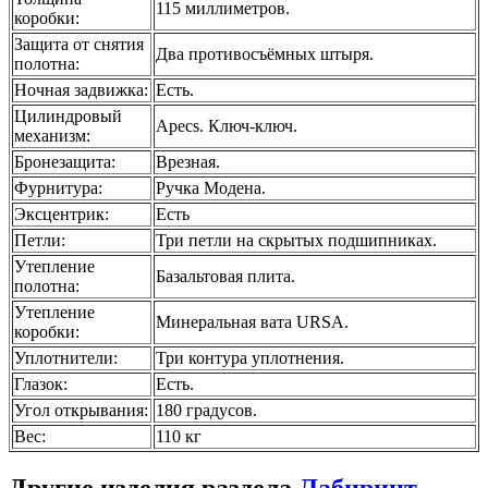
115 миллиметров.
коробки
:
Защита от снятия
Два противосъёмных штыря.
полотна
:
Ночная задвижка
:
Есть.
Цилиндровый
Apecs. Ключ-ключ.
механизм
:
Бронезащита
:
Врезная.
Фурнитура
:
Ручка Модена.
Эксцентрик
:
Есть
Петли
:
Три петли на скрытых подшипниках.
Утепление
Базальтовая плита.
полотна
:
Утепление
Минеральная вата URSA.
коробки
:
Уплотнители
:
Три контура уплотнения.
Глазок
:
Есть.
Угол открывания
:
180 градусов.
Вес
:
110 кг
Другие изделия раздела
Лабиринт