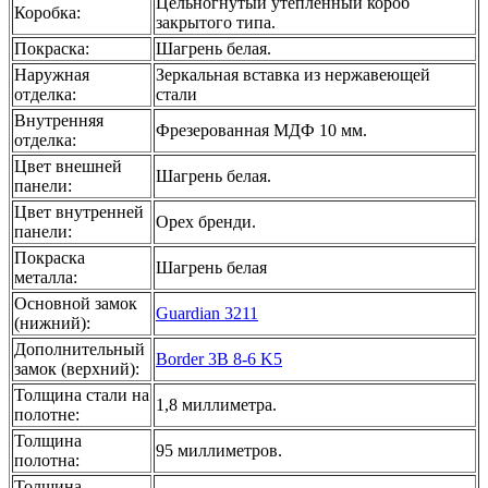
Цельногнутый утеплённый короб
Коробка
:
закрытого типа.
Покраска
:
Шагрень белая.
Наружная
Зеркальная вставка из нержавеющей
отделка
:
стали
Внутренняя
Фрезерованная МДФ 10 мм.
отделка
:
Цвет внешней
Шагрень белая.
панели
:
Цвет внутренней
Орех бренди.
панели
:
Покраска
Шагрень белая
металла
:
Основной замок
Guardian 3211
(нижний)
:
Дополнительный
Border 3B 8-6 K5
замок (верхний)
:
Толщина стали на
1,8 миллиметра.
полотне
:
Толщина
95 миллиметров.
полотна
:
Толщина