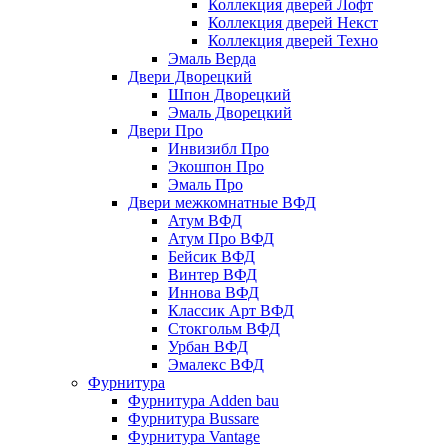
Коллекция дверей Лофт
Коллекция дверей Некст
Коллекция дверей Техно
Эмаль Верда
Двери Дворецкий
Шпон Дворецкий
Эмаль Дворецкий
Двери Про
Инвизибл Про
Экошпон Про
Эмаль Про
Двери межкомнатные ВФД
Атум ВФД
Атум Про ВФД
Бейсик ВФД
Винтер ВФД
Иннова ВФД
Классик Арт ВФД
Стокгольм ВФД
Урбан ВФД
Эмалекс ВФД
Фурнитура
Фурнитура Adden bau
Фурнитура Bussare
Фурнитура Vantage