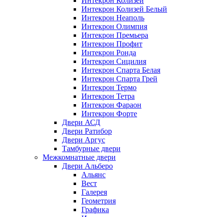
Интекрон Колизей
Интекрон Колизей Белый
Интекрон Неаполь
Интекрон Олимпия
Интекрон Премьера
Интекрон Профит
Интекрон Ронда
Интекрон Сицилия
Интекрон Спарта Белая
Интекрон Спарта Грей
Интекрон Термо
Интекрон Тетра
Интекрон Фараон
Интекрон Форте
Двери АСД
Двери Ратибор
Двери Аргус
Тамбурные двери
Межкомнатные двери
Двери Альберо
Альянс
Вест
Галерея
Геометрия
Графика