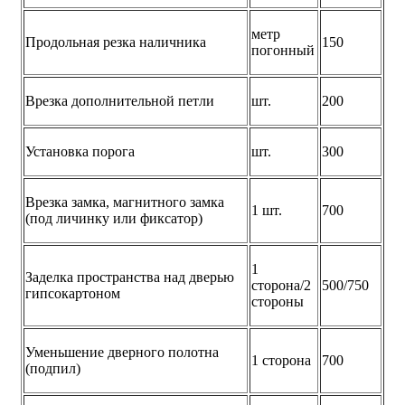
метр
Продольная резка наличника
150
погонный
Врезка дополнительной петли
шт.
200
Установка порога
шт.
300
Врезка замка, магнитного замка
1 шт.
700
(под личинку или фиксатор)
1
Заделка пространства над дверью
сторона/2
500/750
гипсокартоном
стороны
Уменьшение дверного полотна
1 сторона
700
(подпил)