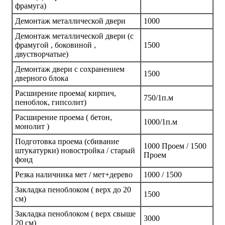
фрамуга)
Демонтаж металлической двери
1000
Демонтаж металлической двери (с
фрамугой , боковиной ,
1500
двустворчатые)
Демонтаж двери с сохранением
1500
дверного блока
Расширение проема( кирпич,
750/1п.м
пеноблок, гипсолит)
Расширение проема ( бетон,
1000/1п.м
монолит )
Подготовка проема (сбивание
1000 Проем / 1500
штукатурки) новостройка / старый
Проем
фонд
Резка наличника мет / мет+дерево
1000 / 1500
Закладка пеноблоком ( верх до 20
1500
см)
Закладка пеноблоком ( верх свыше
3000
20 см)