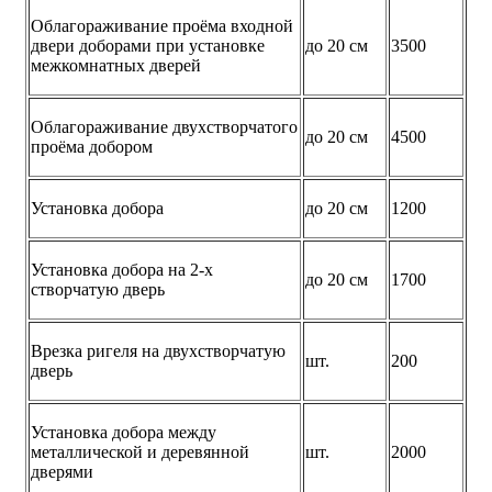
Облагораживание проёма входной
двери доборами при установке
до 20 см
3500
межкомнатных дверей
Облагораживание двухстворчатого
до 20 см
4500
проёма добором
Установка добора
до 20 см
1200
Установка добора на 2-х
до 20 см
1700
створчатую дверь
Врезка ригеля на двухстворчатую
шт.
200
дверь
Установка добора между
металлической и деревянной
шт.
2000
дверями