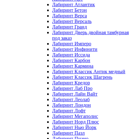
Лабиринт Атлантик
Лабиринт Бетон
Лабиринт Верса
Лабиринт Версаль
Лабиринт Гранд
Лабиринт Дверь двойная тамбурная
под заказ
Лабиринт Имперо
Лабиринт Инфинити
Лабиринт Иссида
Лабиринт Карбон
Лабиринт Кармина
Лабиринт Классик Антик медный
Лабиринт Классик Шагрень
Лабиринт Кредор
Лабиринт Лаб Про
Лабиринт Лайн Вайт
Лабиринт Леолаб
Лабиринт Лондон
Лабиринт Лофт
Лабиринт Мегаполис
Лабиринт Норд Плюс
Лабиринт Нью Йорк
Лабиринт Пазл
Лабиринт Пиано