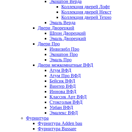
Экошпон Верда
Коллекция дверей Лофт
Коллекция дверей Некст
Коллекция дверей Техно
Эмаль Верда
Двери Дворецкий
Шпон Дворецкий
Эмаль Дворецкий
Двери Про
Инвизибл Про
Экошпон Про
Эмаль Про
Двери межкомнатные ВФД
Атум ВФД
Атум Про ВФД
Бейсик ВФД
Винтер ВФД
Иннова ВФД
Классик Арт ВФД
Стокгольм ВФД
Урбан ВФД
Эмалекс ВФД
Фурнитура
Фурнитура Adden bau
Фурнитура Bussare