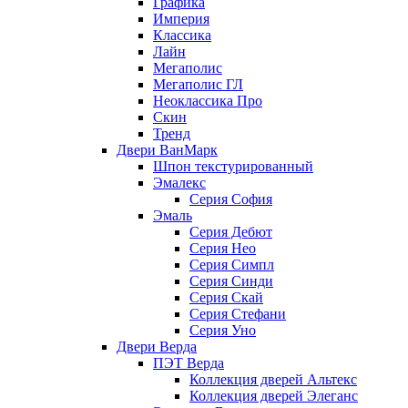
Графика
Империя
Классика
Лайн
Мегаполис
Мегаполис ГЛ
Неоклассика Про
Скин
Тренд
Двери ВанМарк
Шпон текстурированный
Эмалекс
Серия София
Эмаль
Серия Дебют
Серия Нео
Серия Симпл
Серия Синди
Серия Скай
Серия Стефани
Серия Уно
Двери Верда
ПЭТ Верда
Коллекция дверей Альтекс
Коллекция дверей Элеганс