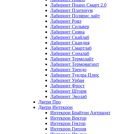
Лабиринт Пиано Смарт 2.0
Лабиринт Платинум
Лабиринт Полярис лайт
Лабиринт Роял
Лабиринт Сильвер
Лабиринт Сияна
Лабиринт Скайлаб
Лабиринт Скандия
Лабиринт Смартлаб
Лабиринт Соналаб
Лабиринт Термолайт
Лабиринт Термомагнит
Лабиринт Трендо
Лабиринт Тундра Плюс
Лабиринт Урбан
Лабиринт Фрост
Лабиринт Шторм
Лабиринт Эволаб
Двери Про
Двери Интекрон
Интекрон Брайтон Антрацит
Интекрон Вектор
Интекрон Гектор
Интекрон Греция