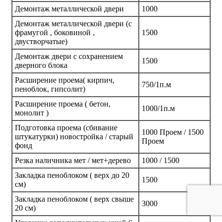
Демонтаж металлической двери
1000
Демонтаж металлической двери (с
фрамугой , боковиной ,
1500
двустворчатые)
Демонтаж двери с сохранением
1500
дверного блока
Расширение проема( кирпич,
750/1п.м
пеноблок, гипсолит)
Расширение проема ( бетон,
1000/1п.м
монолит )
Подготовка проема (сбивание
1000 Проем / 1500
штукатурки) новостройка / старый
Проем
фонд
Резка наличника мет / мет+дерево
1000 / 1500
Закладка пеноблоком ( верх до 20
1500
см)
Закладка пеноблоком ( верх свыше
3000
20 см)