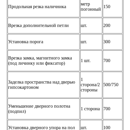
метр
Продольная резка наличника
150
погонный
Врезка дополнительной петли
шт.
200
Установка порога
шт.
300
Врезка замка, магнитного замка
1 шт.
700
(под личинку или фиксатор)
1
Заделка пространства над дверью
сторона/2
500/750
гипсокартоном
стороны
Уменьшение дверного полотна
1 сторона
700
(подпил)
Установка дверного упора на пол
шт.
100