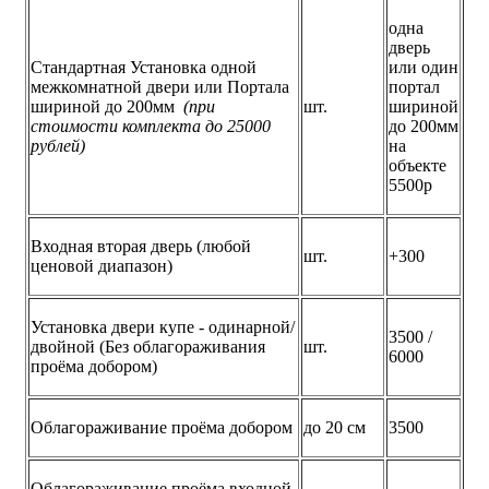
одна
дверь
Стандартная Установка одной
или один
межкомнатной двери или Портала
портал
шириной до 200мм
(при
шт.
шириной
стоимости комплекта до 25000
до 200мм
рублей)
на
объекте
5500р
Входная вторая дверь (любой
шт.
+300
ценовой диапазон)
Установка двери купе - одинарной/
3500 /
двойной (Без облагораживания
шт.
6000
проёма добором)
Облагораживание проёма добором
до 20 см
3500
Облагораживание проёма входной