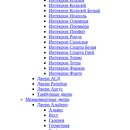
Интекрон Италия
Интекрон Колизей
Интекрон Колизей Белый
Интекрон Неаполь
Интекрон Олимпия
Интекрон Премьера
Интекрон Профит
Интекрон Ронда
Интекрон Сицилия
Интекрон Спарта Белая
Интекрон Спарта Грей
Интекрон Термо
Интекрон Тетра
Интекрон Фараон
Интекрон Форте
Двери АСД
Двери Ратибор
Двери Аргус
Тамбурные двери
Межкомнатные двери
Двери Альберо
Альянс
Вест
Галерея
Геометрия