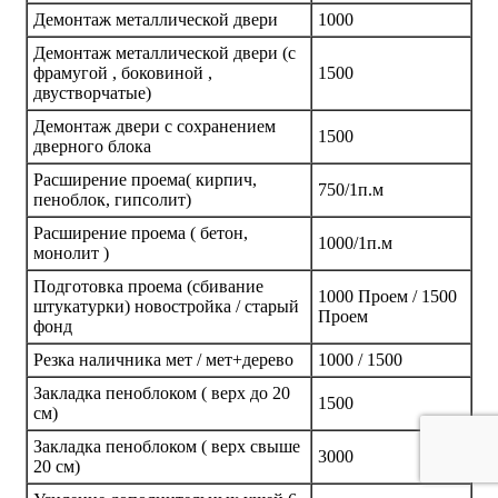
Демонтаж металлической двери
1000
Демонтаж металлической двери (с
фрамугой , боковиной ,
1500
двустворчатые)
Демонтаж двери с сохранением
1500
дверного блока
Расширение проема( кирпич,
750/1п.м
пеноблок, гипсолит)
Расширение проема ( бетон,
1000/1п.м
монолит )
Подготовка проема (сбивание
1000 Проем / 1500
штукатурки) новостройка / старый
Проем
фонд
Резка наличника мет / мет+дерево
1000 / 1500
Закладка пеноблоком ( верх до 20
1500
см)
Закладка пеноблоком ( верх свыше
3000
20 см)