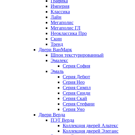
Графика
Империя
Классика
Лайн
Мегаполис
Мегаполис ГЛ
Неоклассика Про
Скин
Тренд
Двери ВанМарк
Шпон текстурированный
Эмалекс
Серия София
Эмаль
Серия Дебют
Серия Нео
Серия Симпл
Серия Синди
Серия Скай
Серия Стефани
Серия Уно
Двери Верда
ПЭТ Верда
Коллекция дверей Альтекс
Коллекция дверей Элеганс