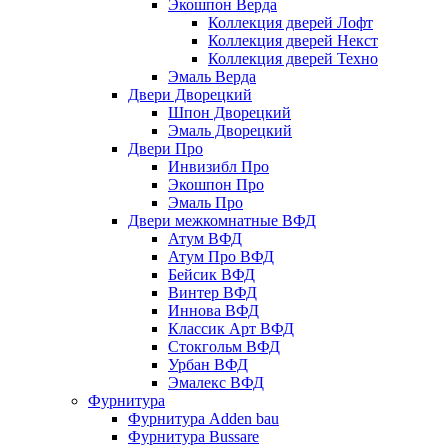
Экошпон Верда
Коллекция дверей Лофт
Коллекция дверей Некст
Коллекция дверей Техно
Эмаль Верда
Двери Дворецкий
Шпон Дворецкий
Эмаль Дворецкий
Двери Про
Инвизибл Про
Экошпон Про
Эмаль Про
Двери межкомнатные ВФД
Атум ВФД
Атум Про ВФД
Бейсик ВФД
Винтер ВФД
Иннова ВФД
Классик Арт ВФД
Стокгольм ВФД
Урбан ВФД
Эмалекс ВФД
Фурнитура
Фурнитура Adden bau
Фурнитура Bussare