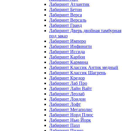
Лабиринт Атлантик
Лабиринт Бетон
Лабиринт Верса
Лабиринт Версаль
Лабиринт Гранд
Лабиринт Дверь двойная тамбурная
под заказ
Лабиринт Имперо
Лабиринт Инфинити
Лабиринт Иссида
Лабиринт Карбон
Лабиринт Кармина
Лабиринт Классик Антик медный
Лабиринт Классик Шагрень
Лабиринт Кредор
Лабиринт Лаб Про
Лабиринт Лайн Вайт
Лабиринт Леолаб
Лабиринт Лондон
Лабиринт Лофт
Лабиринт Мегаполис
Лабиринт Норд Плюс
Лабиринт Нью Йорк
Лабиринт Пазл
Лабиринт Пиано