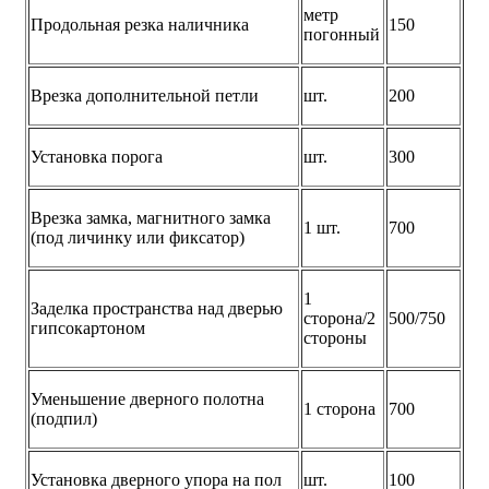
метр
Продольная резка наличника
150
погонный
Врезка дополнительной петли
шт.
200
Установка порога
шт.
300
Врезка замка, магнитного замка
1 шт.
700
(под личинку или фиксатор)
1
Заделка пространства над дверью
сторона/2
500/750
гипсокартоном
стороны
Уменьшение дверного полотна
1 сторона
700
(подпил)
Установка дверного упора на пол
шт.
100