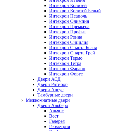
Интекрон Италия
Интекрон Колизей
Интекрон Колизей Белый
Интекрон Неаполь
Интекрон Олимпия
Интекрон Премьера
Интекрон Профит
Интекрон Ронда
Интекрон Сицилия
Интекрон Спарта Белая
Интекрон Спарта Грей
Интекрон Термо
Интекрон Тетра
Интекрон Фараон
Интекрон Форте
Двери АСД
Двери Ратибор
Двери Аргус
Тамбурные двери
Межкомнатные двери
Двери Альберо
Альянс
Вест
Галерея
Геометрия