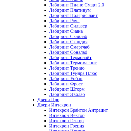
Лабиринт Пиано Смарт 2.0
Лабиринт Платинум
Лабиринт Полярис лайт
Лабиринт Роял
Лабиринт Сильвер
Лабиринт Сияна
Лабиринт Скайлаб
Лабиринт Скандия
Лабиринт Смартлаб
Лабиринт Соналаб
Лабиринт Термолайт
Лабиринт Термомагнит
Лабиринт Трендо
Лабиринт Тундра Плюс
Лабиринт Урбан
Лабиринт Фрост
Лабиринт Шторм
Лабиринт Эволаб
Двери Про
Двери Интекрон
Интекрон Брайтон Антрацит
Интекрон Вектор
Интекрон Гектор
Интекрон Греция