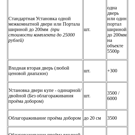
одна
дверь
Стандартная Установка одной
или один
межкомнатной двери или Портала
портал
шириной до 200мм
(при
шт.
шириной
стоимости комплекта до 25000
до 200мм
рублей)
на
объекте
5500р
Входная вторая дверь (любой
шт.
+300
ценовой диапазон)
Установка двери купе - одинарной/
3500 /
двойной (Без облагораживания
шт.
6000
проёма добором)
Облагораживание проёма добором
до 20 см
3500
Облагораживание проёма входной