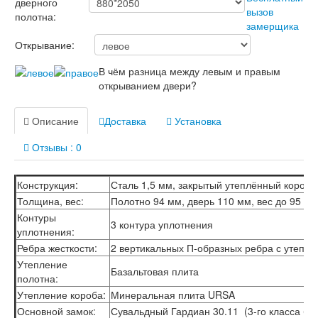
дверного
Лабиринт Лофт
полотна:
Лабиринт Мегаполис
Лабиринт Норд Плюс
Открывание:
Лабиринт Нью Йорк
Лабиринт Пазл
В чём разница между левым и правым
Лабиринт Пиано
открыванием двери?
Лабиринт Пиано Смарт 2.0
Лабиринт Платинум
Лабиринт Полярис лайт
Описание
Доставка
Установка
Лабиринт Роял
Лабиринт Сильвер
Отзывы : 0
Лабиринт Сияна
Лабиринт Скайлаб
Конструкция:
Сталь 1,5 мм, закрытый утеплённый короб
Лабиринт Скандия
Толщина, вес:
Полотно 94 мм, дверь 110 мм, вес до 95 кг
Лабиринт Смартлаб
Лабиринт Соналаб
Контуры
3 контура уплотнения
Лабиринт Термолайт
уплотнения:
Лабиринт Термомагнит
Ребра жесткости:
2 вертикальных П-образных ребра с утепл
Лабиринт Трендо
Утепление
Базальтовая плита
Лабиринт Тундра Плюс
полотна:
Лабиринт Урбан
Утепление короба:
Минеральная плита URSA
Лабиринт Фрост
Основной замок:
Сувальдный Гардиан 30.11 (3-го класса без
Лабиринт Шторм