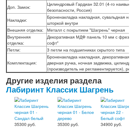
Цилиндровый Гардиан 32.01 (4-го наивысше
Лабиринт Эволаб
Доп. Замок:
безопасности, Россия)
Двери Про
Броненакладка накладная, сувальдная нак
Двери Интекрон
Накладки:
шторкой внутри
Интекрон Брайтон Антрацит
Интекрон Вектор
Внешняя отделка:
Металл с покрытием "Шагрень" черная
Интекрон Гектор
Внутренняя
Декоративная МДФ панель 10 мм с фрезеро
Интекрон Греция
отделка:
софт"
Интекрон Италия
Петли:
3 петли на подшипниках скрытого типа
Интекрон Колизей
Броненакладка накладная, декоративная нак
Интекрон Колизей Белый
Комплектация:
дверная ручка, ночная задвижка, цилиндр 
Интекрон Неаполь
(производитель не регламентируется), рег
Интекрон Олимпия
Интекрон Премьера
Другие изделия раздела
Интекрон Профит
Лабиринт Классик Шагрень
Интекрон Ронда
Интекрон Сицилия
Интекрон Спарта Белая
Интекрон Спарта Грей
Интекрон Термо
Интекрон Тетра
35300 руб.
35300 руб.
34900 руб.
Интекрон Фараон
Интекрон Форте