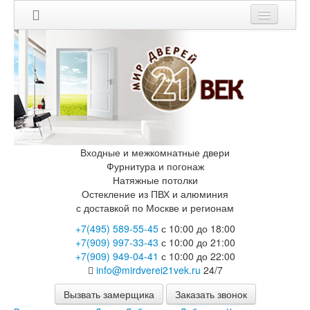
Мои заказы
Корзина
Каталог
Входные двери
Двери с терморазрывом для улицы
Противопожарные двери
Входные и межкомнатные двери
Двери Бункер
Фурнитура и погонаж
Двери Лекс
Натяжные потолки
Двери Термодор
Остекление из ПВХ и алюминия
с доставкой по Москве и регионам
Арктика
Монолит
+7(495) 589-55-45
с 10:00 до 18:00
Стайл
+7(909) 997-33-43
с 10:00 до 21:00
Термо
+7(909) 949-04-41
с 10:00 до 22:00
Термо Лацио
info@mirdverei21vek.ru
24/7
Флагман
Электрозамок Смарт
Вызвать замерщика
Заказать звонок
Заводские двери