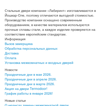
Двери АСД
Двери Ратибор
Стальные двери компании «Лабиринт» изготавливаются в
Двери Аргус
Йошкар-Оле, поэтому отличаются выгодной стоимостью.
Тамбурные двери
Производство компании оснащено современным
Межкомнатные двери
оборудованием, в качестве материалов используются
Двери Альберо
прочные сплавы стали, а каждое изделие проверяется на
Альянс
соответствие европейским стандартам.
Вест
Информация
Галерея
Вызов замерщика
Геометрия
Обработка персональных данных
Графика
Доставка
Империя
Оплата
Классика
Установка межкомнатных и входных дверей
Лайн
Мегаполис
Новости
Мегаполис ГЛ
Праздничные дни в мае 2026.
Неоклассика Про
Праздничные дни в апреле 2026.
Скин
Праздничные дни в марте 2026.
Тренд
Акция на двери Termodoor!
Двери ВанМарк
График работы в январе 2026!
Шпон текстурированный
Новые статьи
Эмалекс
О нюансах замены межкомнатной двери