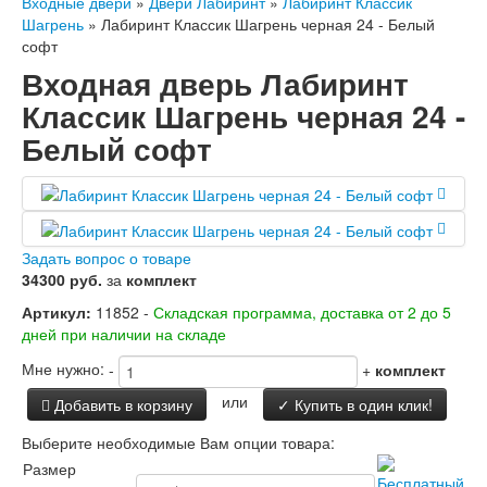
Входные двери
»
Двери Лабиринт
»
Лабиринт Классик
Двери Лабиринт
Шагрень
»
Лабиринт Классик Шагрень черная 24 - Белый
Лабиринт Аляска Лайт
софт
Лабиринт Арт
Входная дверь Лабиринт
Лабиринт Атлантик
Лабиринт Бетон
Классик Шагрень черная 24 -
Лабиринт Верса
Белый софт
Лабиринт Версаль
Лабиринт Гранд
Лабиринт Дверь двойная тамбурная под
заказ
Лабиринт Имперо
Лабиринт Инфинити
Задать вопрос о товаре
Лабиринт Иссида
34300 руб.
за
комплект
Лабиринт Карбон
Артикул:
11852 -
Складская программа, доставка от 2 до 5
Лабиринт Кармина
дней при наличии на складе
Лабиринт Классик Антик медный
Лабиринт Классик Шагрень
Мне нужно:
-
+
комплект
Лабиринт Кредор
или
Добавить в корзину
✓ Купить в один клик!
Лабиринт Лаб Про
Лабиринт Лайн Вайт
Выберите необходимые Вам опции товара:
Лабиринт Леолаб
Размер
Лабиринт Лондон