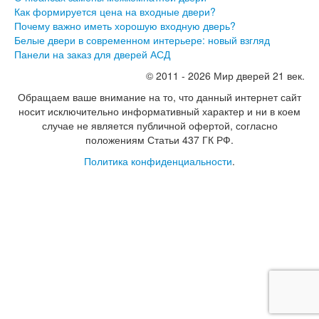
Серия София
Как формируется цена на входные двери?
Эмаль
Почему важно иметь хорошую входную дверь?
Серия Дебют
Белые двери в современном интерьере: новый взгляд
Серия Нео
Панели на заказ для дверей АСД
Серия Симпл
Серия Синди
© 2011 - 2026 Мир дверей 21 век.
Серия Скай
Обращаем ваше внимание на то, что данный интернет сайт
Серия Стефани
носит исключительно информативный характер и ни в коем
Серия Уно
случае не является публичной офертой, согласно
Двери Верда
положениям Статьи 437 ГК РФ.
ПЭТ Верда
Коллекция дверей Альтекс
Политика конфиденциальности
.
Коллекция дверей Элеганс
Экошпон Верда
Коллекция дверей Лофт
Коллекция дверей Некст
Коллекция дверей Техно
Эмаль Верда
Двери Дворецкий
Шпон Дворецкий
Эмаль Дворецкий
Двери Про
Инвизибл Про