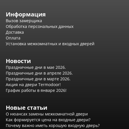
Серия Дебют
Серия Нео
Информация
Серия Симпл
Вызов замерщика
Серия Синди
Обработка персональных данных
Серия Скай
Доставка
Серия Стефани
Оплата
Серия Уно
Установка межкомнатных и входных дверей
Двери Верда
ПЭТ Верда
Коллекция дверей Альтекс
Новости
Коллекция дверей Элеганс
Праздничные дни в мае 2026.
Экошпон Верда
Праздничные дни в апреле 2026.
Коллекция дверей Лофт
Праздничные дни в марте 2026.
Коллекция дверей Некст
Акция на двери Termodoor!
Коллекция дверей Техно
График работы в январе 2026!
Эмаль Верда
Двери Дворецкий
Шпон Дворецкий
Новые статьи
Эмаль Дворецкий
О нюансах замены межкомнатной двери
Двери Про
Как формируется цена на входные двери?
Инвизибл Про
Почему важно иметь хорошую входную дверь?
Экошпон Про