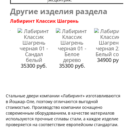
Двери Ратибор
Двери Аргус
Другие изделия раздела
Тамбурные двери
Межкомнатные двери
Лабиринт Классик Шагрень
Двери Альберо
Альянс
Вест
Галерея
Геометрия
Графика
Империя
34900 руб.
.
35300 руб.
Классика
35300 руб.
Лайн
Мегаполис
Мегаполис ГЛ
Неоклассика Про
Скин
Стальные двери компании «Лабиринт» изготавливаются
Тренд
в Йошкар-Оле, поэтому отличаются выгодной
Двери ВанМарк
стоимостью. Производство компании оснащено
Шпон текстурированный
современным оборудованием, в качестве материалов
Эмалекс
используются прочные сплавы стали, а каждое изделие
Серия София
проверяется на соответствие европейским стандартам.
Эмаль