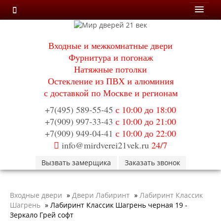
Мои заказы
Входные и межкомнатные двери
Корзина
Фурнитура и погонаж
Натяжные потолки
Каталог
Остекление из ПВХ и алюминия
Входные двери
с доставкой по Москве и регионам
Двери с терморазрывом для улицы
Противопожарные двери
+7(495) 589-55-45
с 10:00 до 18:00
Двери Бункер
+7(909) 997-33-43
с 10:00 до 21:00
Двери Лекс
+7(909) 949-04-41
с 10:00 до 22:00
Двери Термодор
info@mirdverei21vek.ru
24/7
Арктика
Монолит
Вызвать замерщика
Заказать звонок
Стайл
Термо
Термо Лацио
Входные двери
»
Двери Лабиринт
»
Лабиринт Классик
Флагман
Шагрень
»
Лабиринт Классик Шагрень черная 19 -
Электрозамок Смарт
Зеркало Грей софт
Заводские двери