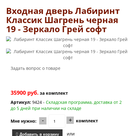
Двери Лабиринт
Входная дверь Лабиринт
Лабиринт Аляска Лайт
Лабиринт Арт
Классик Шагрень черная
Лабиринт Атлантик
19 - Зеркало Грей софт
Лабиринт Бетон
Лабиринт Верса
Лабиринт Версаль
Лабиринт Гранд
Лабиринт Дверь двойная тамбурная под заказ
Лабиринт Имперо
Лабиринт Инфинити
Задать вопрос о товаре
Лабиринт Иссида
Лабиринт Карбон
Лабиринт Кармина
Лабиринт Классик Антик медный
35900 руб.
за
комплект
Лабиринт Классик Шагрень
Лабиринт Кредор
Артикул:
9424 -
Складская программа, доставка от 2
Лабиринт Лаб Про
до 5 дней при наличии на складе
Лабиринт Лайн Вайт
Лабиринт Леолаб
-
+
комплект
Мне нужно:
Лабиринт Лондон
Лабиринт Лофт
или
Добавить в корзину