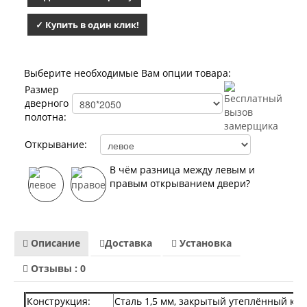
Лабиринт Мегаполис
Лабиринт Норд Плюс
✓ Купить в один клик!
Лабиринт Нью Йорк
Лабиринт Пазл
Лабиринт Пиано
Лабиринт Пиано Смарт 2.0
Выберите необходимые Вам опции товара:
Лабиринт Платинум
Размер
Лабиринт Полярис лайт
дверного
Лабиринт Роял
полотна:
Лабиринт Сильвер
Лабиринт Сияна
Открывание:
Лабиринт Скайлаб
Лабиринт Скандия
В чём разница между левым и
Лабиринт Смартлаб
правым открыванием двери?
Лабиринт Соналаб
Лабиринт Термолайт
Лабиринт Термомагнит
Лабиринт Трендо
Описание
Доставка
Установка
Лабиринт Тундра Плюс
Лабиринт Урбан
Отзывы : 0
Лабиринт Фрост
Лабиринт Шторм
Конструкция:
Сталь 1,5 мм, закрытый утеплённый кор
Лабиринт Эволаб