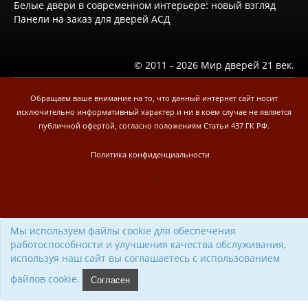
Белые двери в современном интерьере: новый взгляд
Эмаль Про
Панели на заказ для дверей АСД
Двери межкомнатные ВФД
Атум ВФД
Атум Про ВФД
Бейсик ВФД
© 2011 - 2026 Мир дверей 21 век.
Винтер ВФД
Иннова ВФД
Обращаем ваше внимание на то, что данный интернет сайт носит
Классик Арт ВФД
исключительно информативный характер и ни в коем случае не является
Стокгольм ВФД
публичной офертой, согласно положениям Статьи 437 ГК РФ.
Урбан ВФД
Эмалекс ВФД
Политика конфиденциальности
Фурнитура
Фурнитура Adden bau
.
Фурнитура Bussare
Фурнитура Vantage
Фурнитура для раздвижных дверей
Распродажа
Мы используем файлы cookie для обеспечения
Натяжные потолки
работоспособности и улучшения качества обслуживания,
Окна
используя наш сайт вы соглашаетесь с использованием
Информация
файлов cookie.
Согласен
Вызов замерщика