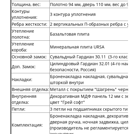
Двери Про
Толщина, вес:
Полотно 94 мм, дверь 110 мм, вес до 95 
Двери Интекрон
Контуры
3 контура уплотнения
Интекрон Брайтон Антрацит
уплотнения:
Интекрон Вектор
Ребра жесткости:
2 вертикальных П-образных ребра с ут
Интекрон Гектор
Утепление
Интекрон Греция
Базальтовая плита
полотна:
Интекрон Италия
Утепление
Интекрон Колизей
Минеральная плита URSA
короба:
Интекрон Колизей Белый
Основной замок:
Сувальдный Гардиан 30.11 (3-го класса 
Интекрон Неаполь
Цилиндровый Гардиан 32.01 (4-го наив
Интекрон Олимпия
Доп. Замок:
безопасности, Россия)
Интекрон Премьера
Интекрон Профит
Броненакладка накладная, сувальдная н
Накладки:
Интекрон Ронда
шторкой внутри
Интекрон Сицилия
Внешняя отделка:
Металл с покрытием "Шагрень" черная
Интекрон Спарта Белая
Внутренняя
Декоративная МДФ панель 12 мм с зерк
Интекрон Спарта Грей
отделка:
цвет "Грей софт"
Интекрон Термо
Петли:
3 петли на подшипниках скрытого типа
Интекрон Тетра
Броненакладка накладная, декоративная
Интекрон Фараон
дверная ручка, ночная задвижка, цили
Интекрон Форте
Комплектация:
(производитель не регламентируется),
Двери АСД
эксцентрик.