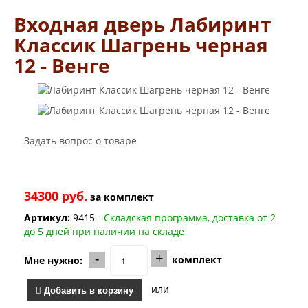
Двери Лабиринт
Входная дверь Лабиринт
Лабиринт Аляска Лайт
Лабиринт Арт
Классик Шагрень черная
Лабиринт Атлантик
12 - Венге
Лабиринт Бетон
Лабиринт Верса
Лабиринт Версаль
Лабиринт Гранд
Лабиринт Дверь двойная тамбурная под заказ
Лабиринт Имперо
Задать вопрос о товаре
Лабиринт Инфинити
Лабиринт Иссида
Лабиринт Карбон
Лабиринт Кармина
34300 руб.
за
комплект
Лабиринт Классик Антик медный
Лабиринт Классик Шагрень
Артикул:
9415 -
Складская программа, доставка от 2
Лабиринт Кредор
до 5 дней при наличии на складе
Лабиринт Лаб Про
Лабиринт Лайн Вайт
-
+
комплект
Мне нужно:
Лабиринт Леолаб
Лабиринт Лондон
или
Добавить в корзину
Лабиринт Лофт