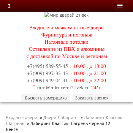
Мои заказы
Входные и межкомнатные двери
Корзина
Фурнитура и погонаж
Натяжные потолки
Каталог
Остекление из ПВХ и алюминия
Входные двери
с доставкой по Москве и регионам
Двери с терморазрывом для улицы
Противопожарные двери
+7(495) 589-55-45
с 10:00 до 18:00
Двери Бункер
+7(909) 997-33-43
с 10:00 до 21:00
Двери Лекс
+7(909) 949-04-41
с 10:00 до 22:00
Двери Термодор
info@mirdverei21vek.ru
24/7
Арктика
Монолит
Вызвать замерщика
Заказать звонок
Стайл
Термо
Термо Лацио
Входные двери
»
Двери Лабиринт
»
Лабиринт Классик
Флагман
Шагрень
»
Лабиринт Классик Шагрень черная 12 -
Электрозамок Смарт
Венге
Заводские двери