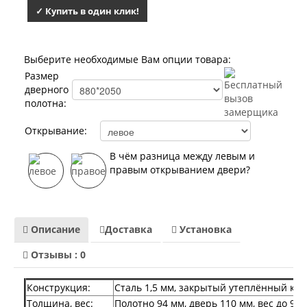
Лабиринт Мегаполис
✓ Купить в один клик!
Лабиринт Норд Плюс
Лабиринт Нью Йорк
Лабиринт Пазл
Лабиринт Пиано
Выберите необходимые Вам опции товара:
Лабиринт Пиано Смарт 2.0
Размер
Лабиринт Платинум
дверного
Лабиринт Полярис лайт
полотна:
Лабиринт Роял
Лабиринт Сильвер
Открывание:
Лабиринт Сияна
Лабиринт Скайлаб
В чём разница между левым и
Лабиринт Скандия
правым открыванием двери?
Лабиринт Смартлаб
Лабиринт Соналаб
Лабиринт Термолайт
Лабиринт Термомагнит
Описание
Доставка
Установка
Лабиринт Трендо
Лабиринт Тундра Плюс
Отзывы : 0
Лабиринт Урбан
Лабиринт Фрост
Конструкция:
Сталь 1,5 мм, закрытый утеплённый кор
Лабиринт Шторм
Лабиринт Эволаб
Толщина, вес:
Полотно 94 мм, дверь 110 мм, вес до 95 