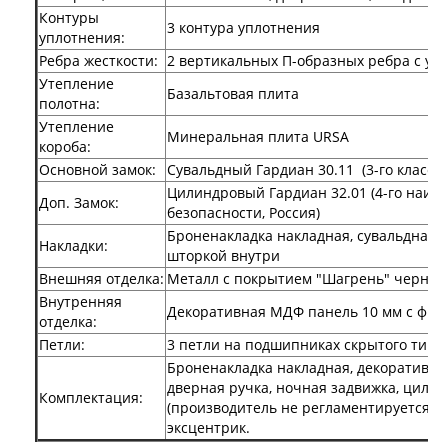
Двери Про
Контуры
3 контура уплотнения
Двери Интекрон
уплотнения:
Интекрон Брайтон Антрацит
Ребра жесткости:
2 вертикальных П-образных ребра с ут
Интекрон Вектор
Утепление
Интекрон Гектор
Базальтовая плита
полотна:
Интекрон Греция
Утепление
Интекрон Италия
Минеральная плита URSA
короба:
Интекрон Колизей
Основной замок:
Сувальдный Гардиан 30.11 (3-го класса 
Интекрон Колизей Белый
Цилиндровый Гардиан 32.01 (4-го наив
Интекрон Неаполь
Доп. Замок:
безопасности, Россия)
Интекрон Олимпия
Интекрон Премьера
Броненакладка накладная, сувальдная н
Накладки:
Интекрон Профит
шторкой внутри
Интекрон Ронда
Внешняя отделка:
Металл с покрытием "Шагрень" черная
Интекрон Сицилия
Внутренняя
Декоративная МДФ панель 10 мм с фрез
Интекрон Спарта Белая
отделка:
Интекрон Спарта Грей
Петли:
3 петли на подшипниках скрытого типа
Интекрон Термо
Броненакладка накладная, декоративная
Интекрон Тетра
дверная ручка, ночная задвижка, цили
Интекрон Фараон
Комплектация:
(производитель не регламентируется),
Интекрон Форте
эксцентрик.
Двери АСД