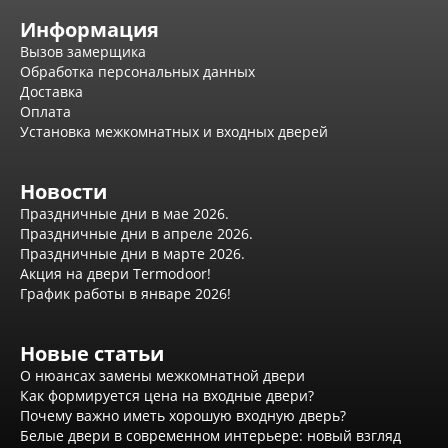
Серия Дебют
Информация
Серия Нео
Вызов замерщика
Серия Симпл
Обработка персональных данных
Серия Синди
Доставка
Серия Скай
Оплата
Серия Стефани
Установка межкомнатных и входных дверей
Серия Уно
Двери Верда
ПЭТ Верда
Новости
Коллекция дверей Альтекс
Праздничные дни в мае 2026.
Коллекция дверей Элеганс
Праздничные дни в апреле 2026.
Экошпон Верда
Праздничные дни в марте 2026.
Коллекция дверей Лофт
Акция на двери Termodoor!
Коллекция дверей Некст
График работы в январе 2026!
Коллекция дверей Техно
Эмаль Верда
Двери Дворецкий
Новые статьи
Шпон Дворецкий
О нюансах замены межкомнатной двери
Эмаль Дворецкий
Как формируется цена на входные двери?
Двери Про
Почему важно иметь хорошую входную дверь?
Инвизибл Про
Белые двери в современном интерьере: новый взгляд
Экошпон Про