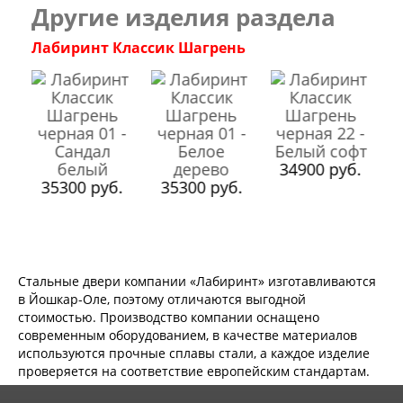
Двери Ратибор
Другие изделия раздела
Двери Аргус
Тамбурные двери
Лабиринт Классик Шагрень
Межкомнатные двери
Двери Альберо
Альянс
Вест
Галерея
Геометрия
Графика
34900 руб.
.
35300 руб.
Империя
35300 руб.
Классика
Лайн
Мегаполис
Мегаполис ГЛ
Неоклассика Про
Стальные двери компании «Лабиринт» изготавливаются
Скин
в Йошкар-Оле, поэтому отличаются выгодной
Тренд
стоимостью. Производство компании оснащено
Двери ВанМарк
современным оборудованием, в качестве материалов
Шпон текстурированный
используются прочные сплавы стали, а каждое изделие
Эмалекс
проверяется на соответствие европейским стандартам.
Серия София
Эмаль