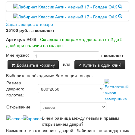
Заводские двери
Двери Лабиринт
Лабиринт Аляска Лайт
Лабиринт Арт
Задать вопрос о товаре
Лабиринт Атлантик
35100 руб.
за
комплект
Лабиринт Бетон
Артикул:
9439 -
Складская программа, доставка от 2 до 5
Лабиринт Верса
дней при наличии на складе
Лабиринт Версаль
Лабиринт Гранд
Мне нужно:
-
+
комплект
Лабиринт Дверь двойная тамбурная под
заказ
или
Добавить в корзину
✓ Купить в один клик!
Лабиринт Имперо
Выберите необходимые Вам опции товара:
Лабиринт Инфинити
Лабиринт Иссида
Размер
Лабиринт Карбон
дверного
Лабиринт Кармина
полотна:
Лабиринт Классик Антик медный
Лабиринт Классик Шагрень
Открывание:
Лабиринт Кредор
В чём разница между левым и правым
Лабиринт Лаб Про
открыванием двери?
Лабиринт Лайн Вайт
Возможно изготовление дверей Лабиринт нестандартных
Лабиринт Леолаб