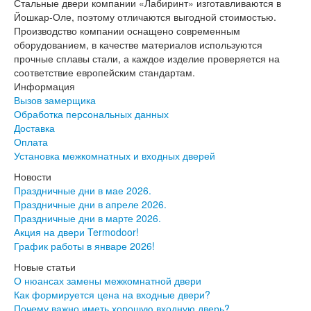
Эмалекс
Стальные двери компании «Лабиринт» изготавливаются в
Серия София
Йошкар-Оле, поэтому отличаются выгодной стоимостью.
Эмаль
Производство компании оснащено современным
Серия Дебют
оборудованием, в качестве материалов используются
Серия Нео
прочные сплавы стали, а каждое изделие проверяется на
Серия Симпл
соответствие европейским стандартам.
Серия Синди
Информация
Серия Скай
Вызов замерщика
Серия Стефани
Обработка персональных данных
Серия Уно
Доставка
Двери Верда
Оплата
ПЭТ Верда
Установка межкомнатных и входных дверей
Коллекция дверей Альтекс
Новости
Коллекция дверей Элеганс
Праздничные дни в мае 2026.
Экошпон Верда
Праздничные дни в апреле 2026.
Коллекция дверей Лофт
Праздничные дни в марте 2026.
Коллекция дверей Некст
Акция на двери Termodoor!
Коллекция дверей Техно
График работы в январе 2026!
Эмаль Верда
Двери Дворецкий
Новые статьи
Шпон Дворецкий
О нюансах замены межкомнатной двери
Эмаль Дворецкий
Как формируется цена на входные двери?
Двери Про
Почему важно иметь хорошую входную дверь?