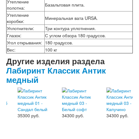
Утепление
Интекрон Форте
Базальтовая плита.
полотна
:
Двери АСД
Утепление
Двери Ратибор
Минеральная вата URSA.
коробки
:
Двери Аргус
Тамбурные двери
Уплотнители
:
Три контура уплотнения.
Межкомнатные двери
Глазок
:
С углом обзора 180 градусов.
Двери Альберо
Угол открывания
:
180 градусов.
Альянс
Вес
:
100 кг
Вест
Другие изделия раздела
Галерея
Геометрия
Лабиринт Классик Антик
Графика
медный
Империя
Классика
Лайн
Мегаполис
Мегаполис ГЛ
Неоклассика Про
Скин
35300 руб.
34300 руб.
34300 руб.
Тренд
Двери ВанМарк
Шпон текстурированный