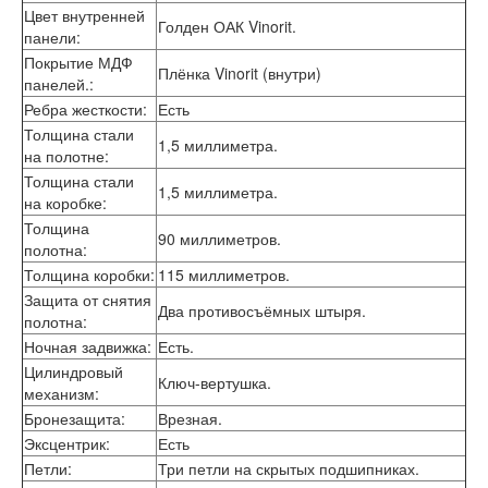
Цвет внутренней
Лабиринт Шторм
Голден ОАК Vinorit.
панели
:
Лабиринт Эволаб
Двери Про
Покрытие МДФ
Плёнка Vinorit (внутри)
Двери Интекрон
панелей.
:
Интекрон Брайтон Антрацит
Ребра жесткости
:
Есть
Интекрон Вектор
Толщина стали
1,5 миллиметра.
Интекрон Гектор
на полотне
:
Интекрон Греция
Толщина стали
1,5 миллиметра.
Интекрон Италия
на коробке
:
Интекрон Колизей
Толщина
Интекрон Колизей Белый
90 миллиметров.
полотна
:
Интекрон Неаполь
Толщина коробки
:
115 миллиметров.
Интекрон Олимпия
Защита от снятия
Интекрон Премьера
Два противосъёмных штыря.
полотна
:
Интекрон Профит
Интекрон Ронда
Ночная задвижка
:
Есть.
Интекрон Сицилия
Цилиндровый
Ключ-вертушка.
Интекрон Спарта Белая
механизм
:
Интекрон Спарта Грей
Бронезащита
:
Врезная.
Интекрон Термо
Эксцентрик
:
Есть
Интекрон Тетра
Петли
:
Три петли на скрытых подшипниках.
Интекрон Фараон