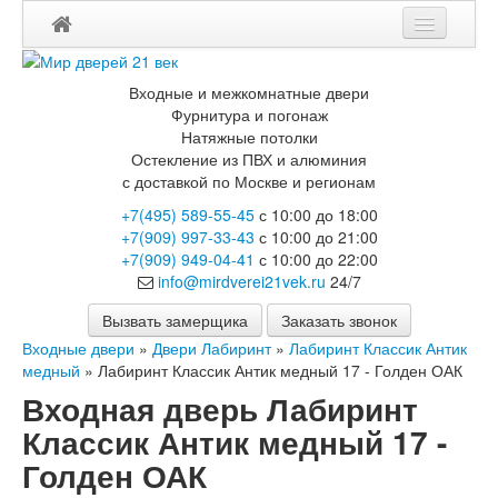
Мои заказы
Входные и межкомнатные двери
Корзина
Фурнитура и погонаж
Натяжные потолки
Остекление из ПВХ и алюминия
Каталог
с доставкой по Москве и регионам
Входные двери
+7(495) 589-55-45
с 10:00 до 18:00
Двери с терморазрывом для улицы
+7(909) 997-33-43
с 10:00 до 21:00
Противопожарные двери
+7(909) 949-04-41
с 10:00 до 22:00
Двери Бункер
info@mirdverei21vek.ru
24/7
Двери Лекс
Двери Рыцарь
Вызвать замерщика
Заказать звонок
Двери Термодор
Входные двери
»
Двери Лабиринт
»
Лабиринт Классик Антик
Арктика
медный
»
Лабиринт Классик Антик медный 17 - Голден ОАК
Монолит
Входная дверь Лабиринт
Стайл
Термо
Классик Антик медный 17 -
Термо Лацио
Голден ОАК
Флагман
Электрозамок Смарт