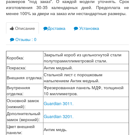
размеров "под заказ". О каждой модели уточнять. Срок
Лабиринт Лондон
изготовления 30-35 календарных дней. Предоплата не
Лабиринт Лофт
менее 100% за двери на заказ или нестандартные размеры.
Лабиринт Мегаполис
Лабиринт Норд Плюс
Лабиринт Нью Йорк
Описание
Доставка
Установка
Лабиринт Пазл
Лабиринт Пиано
Отзывы : 0
Лабиринт Пиано Смарт 2.0
Лабиринт Платинум
Закрытый короб из цельногнутой стали
Лабиринт Полярис лайт
Коробка
:
полуторамиллиметровой стали.
Лабиринт Роял
Покраска
:
Антик медный.
Лабиринт Сильвер
Лабиринт Сияна
Стальной лист с порошковым
Внешняя отделка
:
Лабиринт Скайлаб
напылением Антик медный.
Лабиринт Скандия
Внутренняя
Фрезерованная панель МДФ, толщиной
Лабиринт Смартлаб
отделка
:
10 миллиметров.
Лабиринт Соналаб
Основной замок
Guardian 3011.
Лабиринт Термолайт
(нижний)
:
Лабиринт Термомагнит
Дополнительный
Лабиринт Трендо
Guardian 3201.
замок (верхний)
:
Лабиринт Тундра Плюс
Цвет внешней
Лабиринт Урбан
Антик медь.
панели
:
Лабиринт Фрост