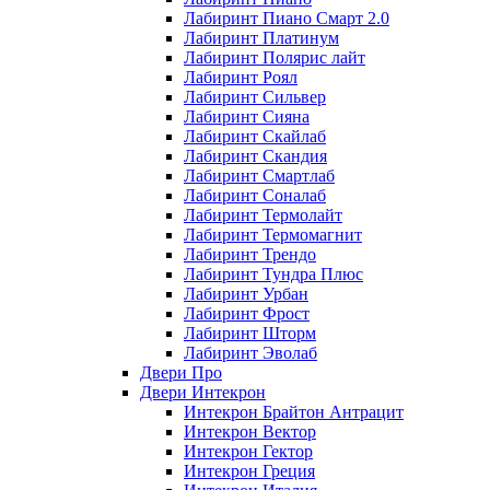
Лабиринт Пиано Смарт 2.0
Лабиринт Платинум
Лабиринт Полярис лайт
Лабиринт Роял
Лабиринт Сильвер
Лабиринт Сияна
Лабиринт Скайлаб
Лабиринт Скандия
Лабиринт Смартлаб
Лабиринт Соналаб
Лабиринт Термолайт
Лабиринт Термомагнит
Лабиринт Трендо
Лабиринт Тундра Плюс
Лабиринт Урбан
Лабиринт Фрост
Лабиринт Шторм
Лабиринт Эволаб
Двери Про
Двери Интекрон
Интекрон Брайтон Антрацит
Интекрон Вектор
Интекрон Гектор
Интекрон Греция