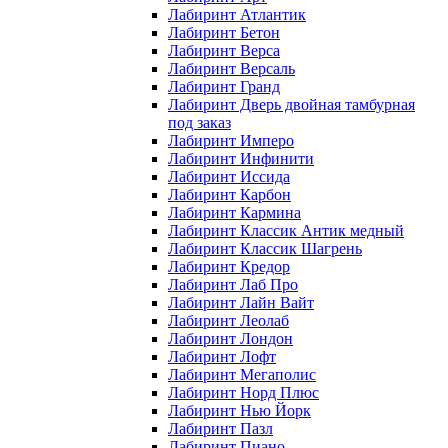
Лабиринт Атлантик
Лабиринт Бетон
Лабиринт Верса
Лабиринт Версаль
Лабиринт Гранд
Лабиринт Дверь двойная тамбурная
под заказ
Лабиринт Имперо
Лабиринт Инфинити
Лабиринт Иссида
Лабиринт Карбон
Лабиринт Кармина
Лабиринт Классик Антик медный
Лабиринт Классик Шагрень
Лабиринт Кредор
Лабиринт Лаб Про
Лабиринт Лайн Вайт
Лабиринт Леолаб
Лабиринт Лондон
Лабиринт Лофт
Лабиринт Мегаполис
Лабиринт Норд Плюс
Лабиринт Нью Йорк
Лабиринт Пазл
Лабиринт Пиано