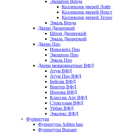
Экошпон Верда
Коллекция дверей Лофт
Коллекция дверей Некст
Коллекция дверей Техно
Эмаль Верда
Двери Дворецкий
Шпон Дворецкий
Эмаль Дворецкий
Двери Про
Инвизибл Про
Экошпон Про
Эмаль Про
Двери межкомнатные ВФД
Атум ВФД
Атум Про ВФД
Бейсик ВФД
Винтер ВФД
Иннова ВФД
Классик Арт ВФД
Стокгольм ВФД
Урбан ВФД
Эмалекс ВФД
Фурнитура
Фурнитура Adden bau
Фурнитура Bussare