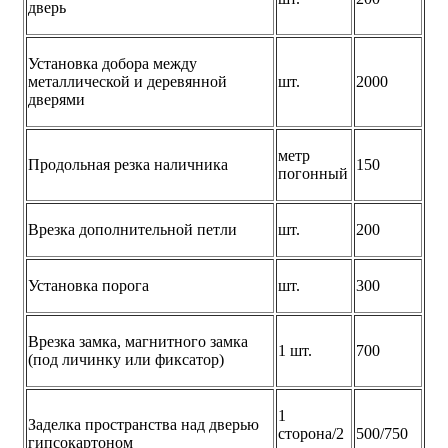
дверь
Установка добора между
металлической и деревянной
шт.
2000
дверями
метр
Продольная резка наличника
150
погонный
Врезка дополнительной петли
шт.
200
Установка порога
шт.
300
Врезка замка, магнитного замка
1 шт.
700
(под личинку или фиксатор)
1
Заделка пространства над дверью
сторона/2
500/750
гипсокартоном