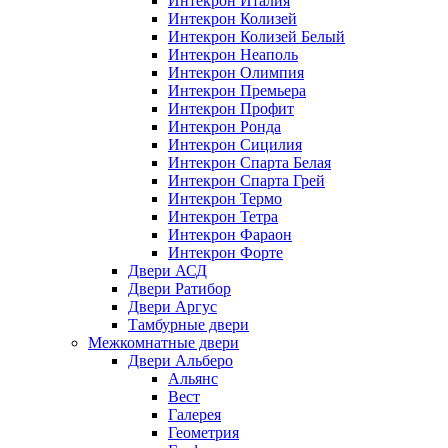
Интекрон Италия
Интекрон Колизей
Интекрон Колизей Белый
Интекрон Неаполь
Интекрон Олимпия
Интекрон Премьера
Интекрон Профит
Интекрон Ронда
Интекрон Сицилия
Интекрон Спарта Белая
Интекрон Спарта Грей
Интекрон Термо
Интекрон Тетра
Интекрон Фараон
Интекрон Форте
Двери АСД
Двери Ратибор
Двери Аргус
Тамбурные двери
Межкомнатные двери
Двери Альберо
Альянс
Вест
Галерея
Геометрия