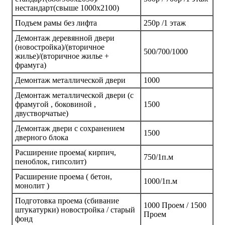
нестандарт(свыше 1000х2100)
Подъем рамы без лифта
250р /1 этаж
Демонтаж деревянной двери
(новостройка)/(вторичное
500/700/1000
жилье)/(вторичное жилье +
фрамуга)
Демонтаж металлической двери
1000
Демонтаж металлической двери (с
фрамугой , боковиной ,
1500
двустворчатые)
Демонтаж двери с сохранением
1500
дверного блока
Расширение проема( кирпич,
750/1п.м
пеноблок, гипсолит)
Расширение проема ( бетон,
1000/1п.м
монолит )
Подготовка проема (сбивание
1000 Проем / 1500
штукатурки) новостройка / старый
Проем
фонд