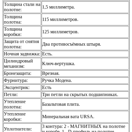
Толщина стали на
1,5 миллиметра.
полотне
:
Толщина
115 миллиметров.
полотна
:
Толщина
125 миллиметров.
коробки
:
Защита от снятия
Два противосъёмных штыря.
полотна
:
Ночная задвижка
:
Есть.
Цилиндровый
Ключ-вертушка.
механизм
:
Бронезащита
:
Врезная.
Фурнитура
:
Ручка Модена.
Эксцентрик
:
Есть
Петли
:
Три петли на скрытых подшипниках.
Утепление
Базальтовая плита.
полотна
:
Утепление
Минеральная вата URSA.
коробки
:
3 контура: 2 - МАГНИТНЫХ на полотне
Уплотнители
:
и коробе, 1 - D-профиль на полотне.