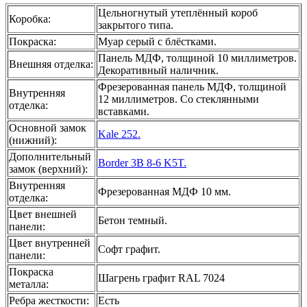
Цельногнутый утеплённый короб
Коробка
:
закрытого типа.
Покраска
:
Муар серый с блёстками.
Панель МДФ, толщиной 10 миллиметров.
Внешняя отделка
:
Декоративный наличник.
Фрезерованная панель МДФ, толщиной
Внутренняя
12 миллиметров. Со стеклянными
отделка
:
вставками.
Основной замок
Kale 252.
(нижний)
:
Дополнительный
Border 3B 8-6 K5T.
замок (верхний)
:
Внутренняя
Фрезерованная МДФ 10 мм.
отделка
:
Цвет внешней
Бетон темный.
панели
:
Цвет внутренней
Софт графит.
панели
:
Покраска
Шагрень графит RAL 7024
металла
:
Ребра жесткости
:
Есть