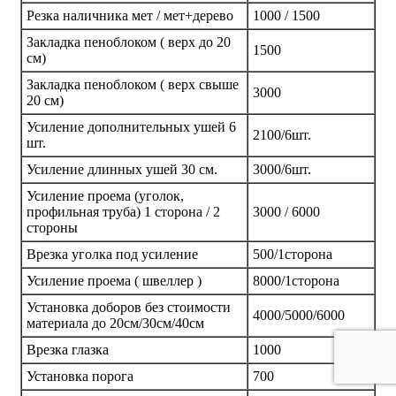
Резка наличника мет / мет+дерево
1000 / 1500
Закладка пеноблоком ( верх до 20
1500
см)
Закладка пеноблоком ( верх свыше
3000
20 см)
Усиление дополнительных ушей 6
2100/6шт.
шт.
Усиление длинных ушей 30 см.
3000/6шт.
Усиление проема (уголок,
профильная труба) 1 сторона / 2
3000 / 6000
стороны
Врезка уголка под усиление
500/1сторона
Усиление проема ( швеллер )
8000/1сторона
Установка доборов без стоимости
4000/5000/6000
материала до 20см/30см/40см
Врезка глазка
1000
Установка порога
700