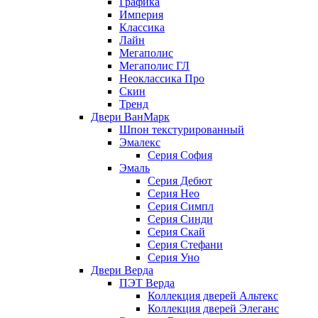
Графика
Империя
Классика
Лайн
Мегаполис
Мегаполис ГЛ
Неоклассика Про
Скин
Тренд
Двери ВанМарк
Шпон текстурированный
Эмалекс
Серия София
Эмаль
Серия Дебют
Серия Нео
Серия Симпл
Серия Синди
Серия Скай
Серия Стефани
Серия Уно
Двери Верда
ПЭТ Верда
Коллекция дверей Альтекс
Коллекция дверей Элеганс