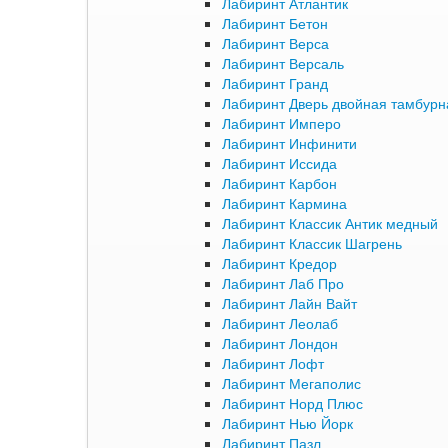
Лабиринт Атлантик
Лабиринт Бетон
Лабиринт Верса
Лабиринт Версаль
Лабиринт Гранд
Лабиринт Дверь двойная тамбурна
Лабиринт Имперо
Лабиринт Инфинити
Лабиринт Иссида
Лабиринт Карбон
Лабиринт Кармина
Лабиринт Классик Антик медный
Лабиринт Классик Шагрень
Лабиринт Кредор
Лабиринт Лаб Про
Лабиринт Лайн Вайт
Лабиринт Леолаб
Лабиринт Лондон
Лабиринт Лофт
Лабиринт Мегаполис
Лабиринт Норд Плюс
Лабиринт Нью Йорк
Лабиринт Пазл