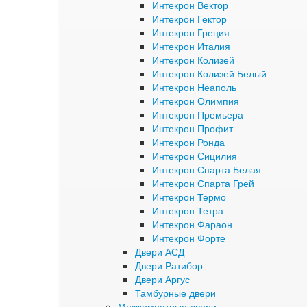
Интекрон Вектор
Интекрон Гектор
Интекрон Греция
Интекрон Италия
Интекрон Колизей
Интекрон Колизей Белый
Интекрон Неаполь
Интекрон Олимпия
Интекрон Премьера
Интекрон Профит
Интекрон Ронда
Интекрон Сицилия
Интекрон Спарта Белая
Интекрон Спарта Грей
Интекрон Термо
Интекрон Тетра
Интекрон Фараон
Интекрон Форте
Двери АСД
Двери Ратибор
Двери Аргус
Тамбурные двери
Межкомнатные двери