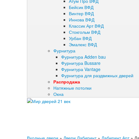
Атум Про ВФД
Бейсик ВФД
Винтер ВФД
Иннова ВФД
Классик Арт ВФД
Стокгольм ВФД
Урбан ВФД
Эмалекс ВФД
Фурнитура
Фурнитура Adden bau
Фурнитура Bussare
Фурнитура Vantage
Фурнитура для раздвижных дверей
Распродажа
Натяжные потолки
Окна
Входные двери
»
Двери Лабиринт
»
Лабиринт Арт
»
Ла