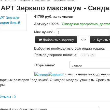
 АРТ Зеркало максимум - Санд
41700 руб.
за
комплект
Артикул:
9225 -
Складская программа, достав
Мне нужно:
-
или
Добавить в корзину
✓ Купить в
Выберите необходимые Вам опции товара:
Размер дверного полотна:
Открывание:
В чём разница между левым
артных размеров "под заказ". О каждой модели уточнять. Срок из
еры.
тзывы : 0
ённый короб закрытого типа.