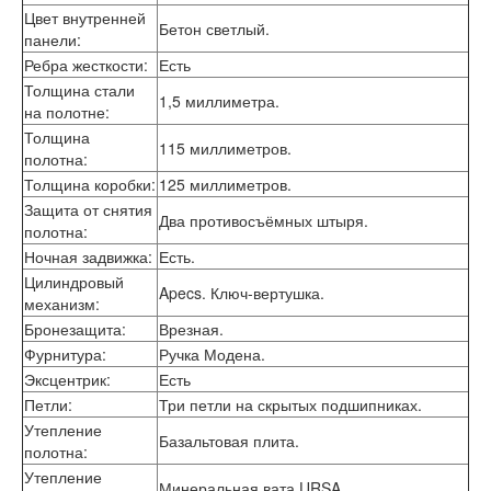
Цвет внутренней
Бетон светлый.
панели
:
Ребра жесткости
:
Есть
Толщина стали
1,5 миллиметра.
на полотне
:
Толщина
115 миллиметров.
полотна
:
Толщина коробки
:
125 миллиметров.
Защита от снятия
Два противосъёмных штыря.
полотна
:
Ночная задвижка
:
Есть.
Цилиндровый
Apecs. Ключ-вертушка.
механизм
:
Бронезащита
:
Врезная.
Фурнитура
:
Ручка Модена.
Эксцентрик
:
Есть
Петли
:
Три петли на скрытых подшипниках.
Утепление
Базальтовая плита.
полотна
:
Утепление
Минеральная вата URSA.