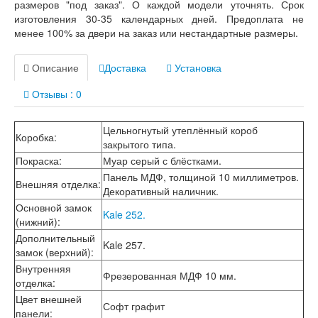
размеров "под заказ". О каждой модели уточнять. Срок
изготовления 30-35 календарных дней. Предоплата не
менее 100% за двери на заказ или нестандартные размеры.
Описание
Доставка
Установка
Отзывы : 0
Цельногнутый утеплённый короб
Коробка
:
закрытого типа.
Покраска
:
Муар серый с блёстками.
Панель МДФ, толщиной 10 миллиметров.
Внешняя отделка
:
Декоративный наличник.
Основной замок
Kale 252.
(нижний)
:
Дополнительный
Kale 257.
замок (верхний)
:
Внутренняя
Фрезерованная МДФ 10 мм.
отделка
:
Цвет внешней
Софт графит
панели
: