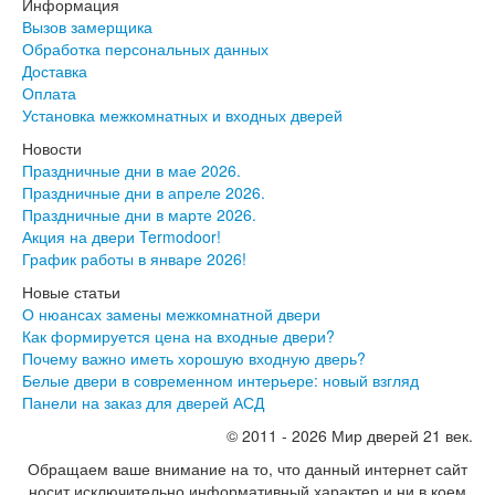
Серия София
Информация
Эмаль
Вызов замерщика
Серия Дебют
Обработка персональных данных
Серия Нео
Доставка
Серия Симпл
Оплата
Серия Синди
Установка межкомнатных и входных дверей
Серия Скай
Новости
Серия Стефани
Праздничные дни в мае 2026.
Серия Уно
Праздничные дни в апреле 2026.
Двери Верда
Праздничные дни в марте 2026.
ПЭТ Верда
Акция на двери Termodoor!
Коллекция дверей Альтекс
График работы в январе 2026!
Коллекция дверей Элеганс
Экошпон Верда
Новые статьи
Коллекция дверей Лофт
О нюансах замены межкомнатной двери
Коллекция дверей Некст
Как формируется цена на входные двери?
Коллекция дверей Техно
Почему важно иметь хорошую входную дверь?
Эмаль Верда
Белые двери в современном интерьере: новый взгляд
Двери Дворецкий
Панели на заказ для дверей АСД
Шпон Дворецкий
© 2011 - 2026 Мир дверей 21 век.
Эмаль Дворецкий
Двери Про
Обращаем ваше внимание на то, что данный интернет сайт
Инвизибл Про
носит исключительно информативный характер и ни в коем