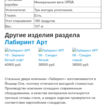
Минеральная вата URSA.
Двери АСД
коробки
:
Двери Ратибор
Уплотнители
:
Три контура уплотнения.
Двери Аргус
Глазок
:
Есть.
Тамбурные двери
Угол открывания
:
180 градусов.
Межкомнатные двери
Двери Альберо
Вес
:
107 кг
Альянс
Другие изделия раздела
Вест
Лабиринт Арт
Галерея
Геометрия
Графика
Империя
Классика
Лайн
40900 руб.
38500 руб.
38500 руб.
Мегаполис
Мегаполис ГЛ
Неоклассика Про
Стальные двери компании «Лабиринт» изготавливаются в
Скин
Йошкар-Оле, поэтому отличаются выгодной стоимостью.
Тренд
Производство компании оснащено современным
Двери ВанМарк
оборудованием, в качестве материалов используются
Шпон текстурированный
прочные сплавы стали, а каждое изделие проверяется на
Эмалекс
соответствие европейским стандартам.