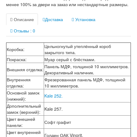
Лабиринт Лофт
менее 100% за двери на заказ или нестандартные размеры.
Лабиринт Мегаполис
Лабиринт Норд Плюс
Описание
Доставка
Установка
Лабиринт Нью Йорк
Лабиринт Пазл
Отзывы : 0
Лабиринт Пиано
Лабиринт Пиано Смарт 2.0
Лабиринт Платинум
Цельногнутый утеплённый короб
Коробка
:
Лабиринт Полярис лайт
закрытого типа.
Лабиринт Роял
Покраска
:
Муар серый с блёстками.
Лабиринт Сильвер
Панель МДФ, толщиной 10 миллиметров.
Лабиринт Сияна
Внешняя отделка
:
Декоративный наличник.
Лабиринт Скайлаб
Внутренняя
Фрезерованная панель МДФ, толщиной
Лабиринт Скандия
отделка
:
10 миллиметров.
Лабиринт Смартлаб
Основной замок
Лабиринт Соналаб
Kale 252.
(нижний)
:
Лабиринт Термолайт
Лабиринт Термомагнит
Дополнительный
Kale 257.
Лабиринт Трендо
замок (верхний)
:
Лабиринт Тундра Плюс
Цвет внешней
Софт графит
Лабиринт Урбан
панели
:
Лабиринт Фрост
Цвет внутренней
Голден ОАК Vinorit.
Лабиринт Шторм