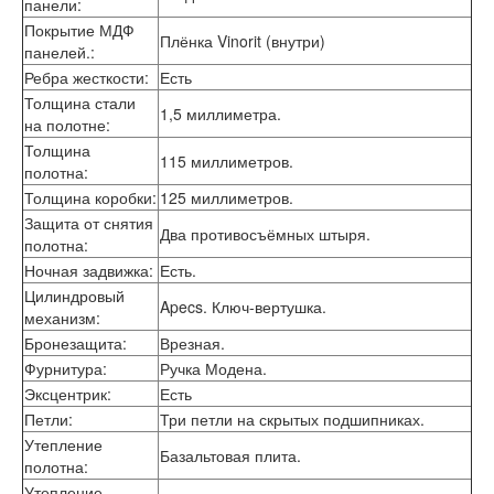
панели
:
Лабиринт Эволаб
Покрытие МДФ
Двери Про
Плёнка Vinorit (внутри)
панелей.
:
Двери Интекрон
Ребра жесткости
:
Есть
Интекрон Брайтон Антрацит
Толщина стали
Интекрон Вектор
1,5 миллиметра.
на полотне
:
Интекрон Гектор
Толщина
Интекрон Греция
115 миллиметров.
полотна
:
Интекрон Италия
Интекрон Колизей
Толщина коробки
:
125 миллиметров.
Интекрон Колизей Белый
Защита от снятия
Два противосъёмных штыря.
Интекрон Неаполь
полотна
:
Интекрон Олимпия
Ночная задвижка
:
Есть.
Интекрон Премьера
Цилиндровый
Интекрон Профит
Apecs. Ключ-вертушка.
механизм
:
Интекрон Ронда
Бронезащита
:
Врезная.
Интекрон Сицилия
Фурнитура
:
Ручка Модена.
Интекрон Спарта Белая
Интекрон Спарта Грей
Эксцентрик
:
Есть
Интекрон Термо
Петли
:
Три петли на скрытых подшипниках.
Интекрон Тетра
Утепление
Базальтовая плита.
Интекрон Фараон
полотна
:
Интекрон Форте
Утепление