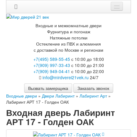
Мои заказы
Входные и межкомнатные двери
Корзина
Фурнитура и погонаж
Натяжные потолки
Остекление из ПВХ и алюминия
Каталог
с доставкой по Москве и регионам
Входные двери
+7(495) 589-55-45
с 10:00 до 18:00
Двери с терморазрывом для улицы
+7(909) 997-33-43
с 10:00 до 21:00
Противопожарные двери
+7(909) 949-04-41
с 10:00 до 22:00
Двери Бункер
info@mirdverei21vek.ru
24/7
Двери Лекс
Двери Термодор
Вызвать замерщика
Заказать звонок
Арктика
Входные двери
»
Двери Лабиринт
»
Лабиринт Арт
»
Монолит
Лабиринт АРТ 17 - Голден ОАК
Стайл
Входная дверь Лабиринт
Термо
Термо Лацио
АРТ 17 - Голден ОАК
Флагман
Электрозамок Смарт
Заводские двери