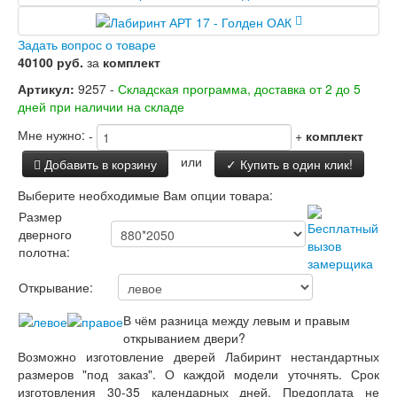
Двери Лабиринт
Лабиринт Аляска Лайт
Задать вопрос о товаре
Лабиринт Арт
40100 руб.
за
комплект
Лабиринт Атлантик
Лабиринт Бетон
Артикул:
9257 -
Складская программа, доставка от 2 до 5
Лабиринт Верса
дней при наличии на складе
Лабиринт Версаль
Лабиринт Гранд
Мне нужно:
-
+
комплект
Лабиринт Дверь двойная тамбурная под
или
Добавить в корзину
✓ Купить в один клик!
заказ
Лабиринт Имперо
Выберите необходимые Вам опции товара:
Лабиринт Инфинити
Размер
Лабиринт Иссида
дверного
Лабиринт Карбон
полотна:
Лабиринт Кармина
Лабиринт Классик Антик медный
Открывание:
Лабиринт Классик Шагрень
Лабиринт Кредор
В чём разница между левым и правым
Лабиринт Лаб Про
открыванием двери?
Лабиринт Лайн Вайт
Возможно изготовление дверей Лабиринт нестандартных
Лабиринт Леолаб
размеров "под заказ". О каждой модели уточнять. Срок
Лабиринт Лондон
изготовления 30-35 календарных дней. Предоплата не