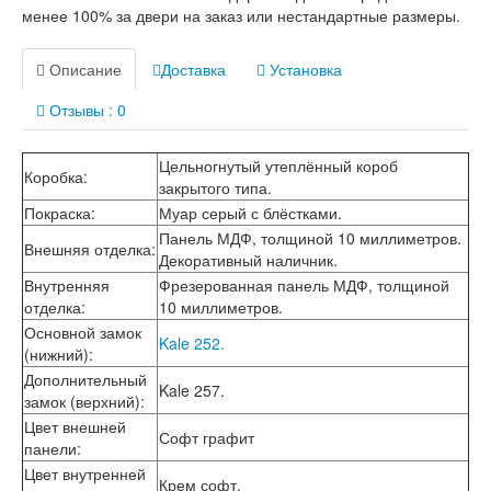
Лабиринт Лондон
менее 100% за двери на заказ или нестандартные размеры.
Лабиринт Лофт
Лабиринт Мегаполис
Описание
Доставка
Установка
Лабиринт Норд Плюс
Лабиринт Нью Йорк
Отзывы : 0
Лабиринт Пазл
Лабиринт Пиано
Лабиринт Пиано Смарт 2.0
Цельногнутый утеплённый короб
Коробка
:
Лабиринт Платинум
закрытого типа.
Лабиринт Полярис лайт
Покраска
:
Муар серый с блёстками.
Лабиринт Роял
Панель МДФ, толщиной 10 миллиметров.
Лабиринт Сильвер
Внешняя отделка
:
Декоративный наличник.
Лабиринт Сияна
Внутренняя
Фрезерованная панель МДФ, толщиной
Лабиринт Скайлаб
отделка
:
10 миллиметров.
Лабиринт Скандия
Основной замок
Лабиринт Смартлаб
Kale 252.
(нижний)
:
Лабиринт Соналаб
Лабиринт Термолайт
Дополнительный
Kale 257.
Лабиринт Термомагнит
замок (верхний)
:
Лабиринт Трендо
Цвет внешней
Софт графит
Лабиринт Тундра Плюс
панели
:
Лабиринт Урбан
Цвет внутренней
Крем софт.
Лабиринт Фрост