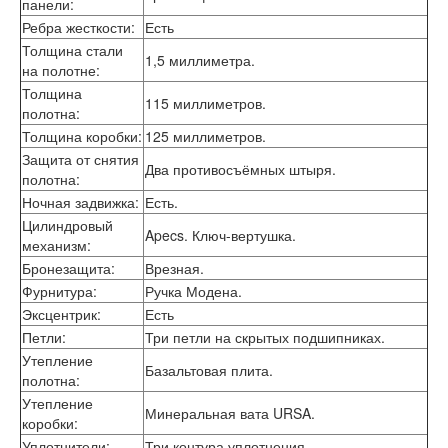
панели
:
Лабиринт Шторм
Ребра жесткости
:
Есть
Лабиринт Эволаб
Толщина стали
Двери Про
1,5 миллиметра.
на полотне
:
Двери Интекрон
Толщина
Интекрон Брайтон Антрацит
115 миллиметров.
полотна
:
Интекрон Вектор
Толщина коробки
:
125 миллиметров.
Интекрон Гектор
Интекрон Греция
Защита от снятия
Два противосъёмных штыря.
Интекрон Италия
полотна
:
Интекрон Колизей
Ночная задвижка
:
Есть.
Интекрон Колизей Белый
Цилиндровый
Apecs. Ключ-вертушка.
Интекрон Неаполь
механизм
:
Интекрон Олимпия
Бронезащита
:
Врезная.
Интекрон Премьера
Фурнитура
:
Ручка Модена.
Интекрон Профит
Эксцентрик
:
Есть
Интекрон Ронда
Интекрон Сицилия
Петли
:
Три петли на скрытых подшипниках.
Интекрон Спарта Белая
Утепление
Базальтовая плита.
Интекрон Спарта Грей
полотна
:
Интекрон Термо
Утепление
Минеральная вата URSA.
Интекрон Тетра
коробки
:
Интекрон Фараон
Уплотнители
:
Три контура уплотнения.