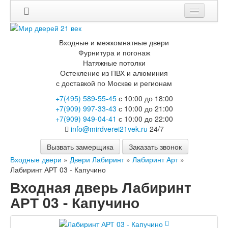
Мои заказы
Входные и межкомнатные двери
Корзина
Фурнитура и погонаж
Натяжные потолки
Остекление из ПВХ и алюминия
Каталог
с доставкой по Москве и регионам
Входные двери
+7(495) 589-55-45
с 10:00 до 18:00
Двери с терморазрывом для улицы
+7(909) 997-33-43
с 10:00 до 21:00
Противопожарные двери
+7(909) 949-04-41
с 10:00 до 22:00
Двери Бункер
info@mirdverei21vek.ru
24/7
Двери Лекс
Двери Рыцарь
Вызвать замерщика
Заказать звонок
Двери Термодор
Входные двери
»
Двери Лабиринт
»
Лабиринт Арт
»
Арктика
Лабиринт АРТ 03 - Капучино
Монолит
Входная дверь Лабиринт
Стайл
Термо
АРТ 03 - Капучино
Термо Лацио
Флагман
Электрозамок Смарт