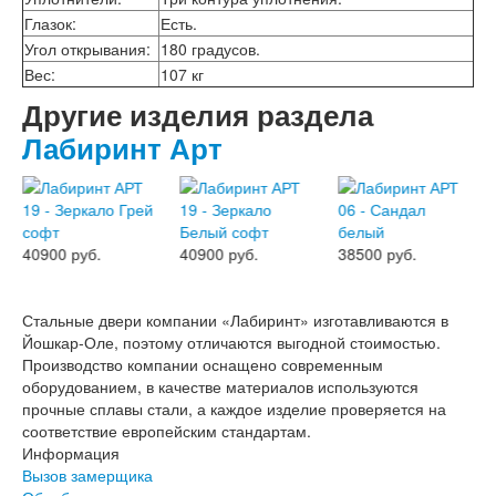
Интекрон Форте
Глазок
:
Есть.
Двери АСД
Угол открывания
:
180 градусов.
Двери Ратибор
Вес
:
107 кг
Двери Аргус
Тамбурные двери
Другие изделия раздела
Межкомнатные двери
Лабиринт Арт
Двери Альберо
Альянс
Вест
Галерея
Геометрия
Графика
40900 руб.
40900 руб.
38500 руб.
Империя
Классика
Лайн
Стальные двери компании «Лабиринт» изготавливаются в
Мегаполис
Йошкар-Оле, поэтому отличаются выгодной стоимостью.
Мегаполис ГЛ
Производство компании оснащено современным
Неоклассика Про
оборудованием, в качестве материалов используются
Скин
прочные сплавы стали, а каждое изделие проверяется на
Тренд
соответствие европейским стандартам.
Двери ВанМарк
Информация
Шпон текстурированный
Вызов замерщика