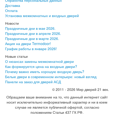
Эмалекс
Обработка персональных данных
Серия София
Доставка
Эмаль
Оплата
Серия Дебют
Установка межкомнатных и входных дверей
Серия Нео
Новости
Серия Симпл
Праздничные дни в мае 2026.
Серия Синди
Праздничные дни в апреле 2026.
Серия Скай
Праздничные дни в марте 2026.
Серия Стефани
Акция на двери Termodoor!
Серия Уно
График работы в январе 2026!
Двери Верда
ПЭТ Верда
Новые статьи
Коллекция дверей Альтекс
О нюансах замены межкомнатной двери
Коллекция дверей Элеганс
Как формируется цена на входные двери?
Экошпон Верда
Почему важно иметь хорошую входную дверь?
Коллекция дверей Лофт
Белые двери в современном интерьере: новый взгляд
Коллекция дверей Некст
Панели на заказ для дверей АСД
Коллекция дверей Техно
© 2011 - 2026 Мир дверей 21 век.
Эмаль Верда
Двери Дворецкий
Обращаем ваше внимание на то, что данный интернет сайт
Шпон Дворецкий
носит исключительно информативный характер и ни в коем
Эмаль Дворецкий
случае не является публичной офертой, согласно
Двери Про
положениям Статьи 437 ГК РФ.