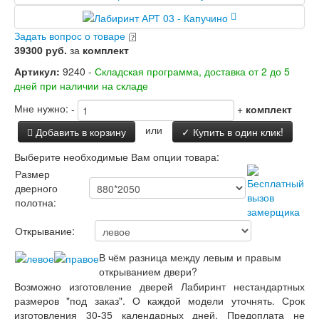
Заводские двери
Двери Лабиринт
Задать вопрос о товаре
Лабиринт Аляска Лайт
39300 руб.
за
комплект
Лабиринт Арт
Лабиринт Атлантик
Артикул:
9240 -
Складская программа, доставка от 2 до 5
Лабиринт Бетон
дней при наличии на складе
Лабиринт Верса
Лабиринт Версаль
Мне нужно:
-
+
комплект
Лабиринт Гранд
или
Добавить в корзину
✓ Купить в один клик!
Лабиринт Дверь двойная тамбурная под
заказ
Выберите необходимые Вам опции товара:
Лабиринт Имперо
Размер
Лабиринт Инфинити
дверного
Лабиринт Иссида
полотна:
Лабиринт Карбон
Лабиринт Кармина
Открывание:
Лабиринт Классик Антик медный
Лабиринт Классик Шагрень
В чём разница между левым и правым
Лабиринт Кредор
открыванием двери?
Лабиринт Лаб Про
Возможно изготовление дверей Лабиринт нестандартных
Лабиринт Лайн Вайт
размеров "под заказ". О каждой модели уточнять. Срок
Лабиринт Леолаб
изготовления 30-35 календарных дней. Предоплата не