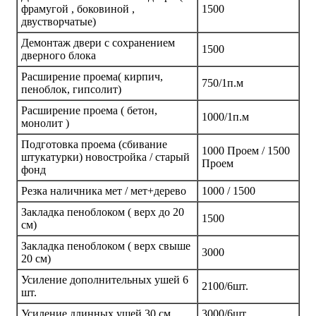
фрамугой , боковиной ,
1500
двустворчатые)
Демонтаж двери с сохранением
1500
дверного блока
Расширение проема( кирпич,
750/1п.м
пеноблок, гипсолит)
Расширение проема ( бетон,
1000/1п.м
монолит )
Подготовка проема (сбивание
1000 Проем / 1500
штукатурки) новостройка / старый
Проем
фонд
Резка наличника мет / мет+дерево
1000 / 1500
Закладка пеноблоком ( верх до 20
1500
см)
Закладка пеноблоком ( верх свыше
3000
20 см)
Усиление дополнительных ушей 6
2100/6шт.
шт.
Усиление длинных ушей 30 см.
3000/6шт.