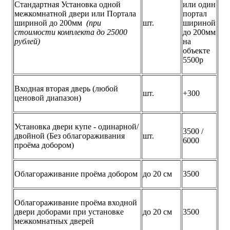
Стандартная Установка одной
или один
межкомнатной двери или Портала
портал
шириной до 200мм
(при
шт.
шириной
стоимости комплекта до 25000
до 200мм
рублей)
на
объекте
5500р
Входная вторая дверь (любой
шт.
+300
ценовой диапазон)
Установка двери купе - одинарной/
3500 /
двойной (Без облагораживания
шт.
6000
проёма добором)
Облагораживание проёма добором
до 20 см
3500
Облагораживание проёма входной
двери доборами при установке
до 20 см
3500
межкомнатных дверей