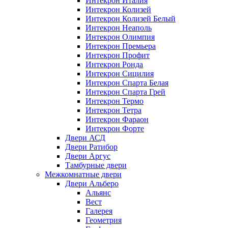
Интекрон Италия
Интекрон Колизей
Интекрон Колизей Белый
Интекрон Неаполь
Интекрон Олимпия
Интекрон Премьера
Интекрон Профит
Интекрон Ронда
Интекрон Сицилия
Интекрон Спарта Белая
Интекрон Спарта Грей
Интекрон Термо
Интекрон Тетра
Интекрон Фараон
Интекрон Форте
Двери АСД
Двери Ратибор
Двери Аргус
Тамбурные двери
Межкомнатные двери
Двери Альберо
Альянс
Вест
Галерея
Геометрия