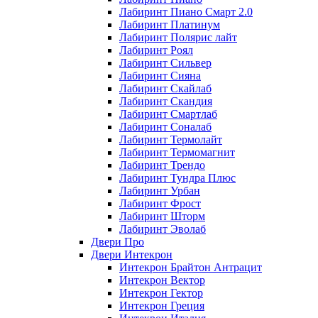
Лабиринт Пиано Смарт 2.0
Лабиринт Платинум
Лабиринт Полярис лайт
Лабиринт Роял
Лабиринт Сильвер
Лабиринт Сияна
Лабиринт Скайлаб
Лабиринт Скандия
Лабиринт Смартлаб
Лабиринт Соналаб
Лабиринт Термолайт
Лабиринт Термомагнит
Лабиринт Трендо
Лабиринт Тундра Плюс
Лабиринт Урбан
Лабиринт Фрост
Лабиринт Шторм
Лабиринт Эволаб
Двери Про
Двери Интекрон
Интекрон Брайтон Антрацит
Интекрон Вектор
Интекрон Гектор
Интекрон Греция