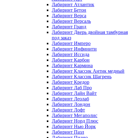
Лабиринт Атлантик
Лабиринт Бетон
Лабиринт Верса
Лабиринт Версаль
Лабиринт Гранд
Лабиринт Дверь двойная тамбурная
под заказ
Лабиринт Имперо
Лабиринт Инфинити
Лабиринт Иссида
Лабиринт Карбон
Лабиринт Кармина
Лабиринт Классик Антик медный
Лабиринт Классик Шагрень
Лабиринт Кредор
Лабиринт Лаб Про
Лабиринт Лайн Вайт
Лабиринт Леолаб
Лабиринт Лондон
Лабиринт Лофт
Лабиринт Мегаполис
Лабиринт Норд Плюс
Лабиринт Нью Йорк
Лабиринт Пазл
Лабиринт Пиано