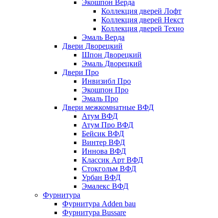
Экошпон Верда
Коллекция дверей Лофт
Коллекция дверей Некст
Коллекция дверей Техно
Эмаль Верда
Двери Дворецкий
Шпон Дворецкий
Эмаль Дворецкий
Двери Про
Инвизибл Про
Экошпон Про
Эмаль Про
Двери межкомнатные ВФД
Атум ВФД
Атум Про ВФД
Бейсик ВФД
Винтер ВФД
Иннова ВФД
Классик Арт ВФД
Стокгольм ВФД
Урбан ВФД
Эмалекс ВФД
Фурнитура
Фурнитура Adden bau
Фурнитура Bussare