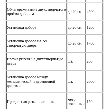
Облагораживание двухстворчатого
до 20 см
4500
проёма добором
Установка добора
до 20 см
1200
Установка добора на 2-х
до 20 см
1700
створчатую дверь
Врезка ригеля на двухстворчатую
шт.
200
дверь
Установка добора между
металлической и деревянной
шт.
2000
дверями
метр
Продольная резка наличника
150
погонный