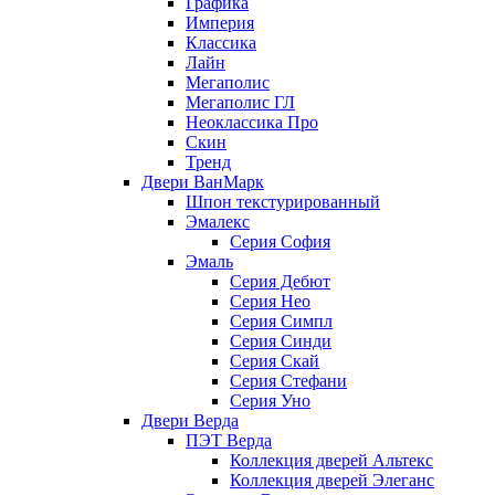
Графика
Империя
Классика
Лайн
Мегаполис
Мегаполис ГЛ
Неоклассика Про
Скин
Тренд
Двери ВанМарк
Шпон текстурированный
Эмалекс
Серия София
Эмаль
Серия Дебют
Серия Нео
Серия Симпл
Серия Синди
Серия Скай
Серия Стефани
Серия Уно
Двери Верда
ПЭТ Верда
Коллекция дверей Альтекс
Коллекция дверей Элеганс