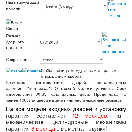
Лабиринт Лондон
Цвет внутренней
Лабиринт Лофт
панели:
Лабиринт Мегаполис
Лабиринт Норд Плюс
Лабиринт Нью Йорк
Склад
Лабиринт Пазл
Размер
Лабиринт Пиано
дверного
Лабиринт Пиано Смарт 2.0
полотна:
Лабиринт Платинум
Лабиринт Полярис лайт
Открывание:
Лабиринт Роял
Лабиринт Сильвер
В чём разница между левым и правым
Лабиринт Сияна
открыванием двери?
Лабиринт Скайлаб
Возможно изготовление дверей нестандартных
Лабиринт Скандия
размеров "под заказ". О каждой модели уточнять. Срок
Лабиринт Смартлаб
изготовления 30-35 календарных дней. Предоплата не
Лабиринт Соналаб
менее 100% за двери на заказ или нестандартные размеры.
Лабиринт Термолайт
Лабиринт Термомагнит
На все модели входных дверей и установку
Лабиринт Трендо
гарантия составляет
12 месяцев
,
на
Лабиринт Тундра Плюс
механические цилиндровые механизмы
Лабиринт Урбан
гарантия
3 месяца
c момента покупки!
Лабиринт Фрост