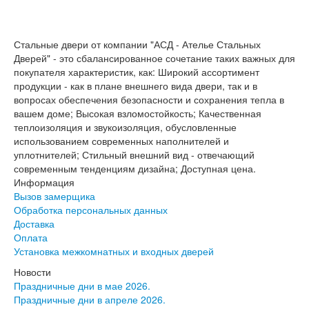
Инвизибл Про
Экошпон Про
Эмаль Про
Стальные двери от компании "АСД - Ателье Стальных
Двери межкомнатные ВФД
Дверей" - это сбалансированное сочетание таких важных для
Атум ВФД
покупателя характеристик, как: Широкий ассортимент
Атум Про ВФД
продукции - как в плане внешнего вида двери, так и в
Бейсик ВФД
вопросах обеспечения безопасности и сохранения тепла в
Винтер ВФД
вашем доме; Высокая взломостойкость; Качественная
Иннова ВФД
теплоизоляция и звукоизоляция, обусловленные
Классик Арт ВФД
использованием современных наполнителей и
Стокгольм ВФД
уплотнителей; Стильный внешний вид - отвечающий
Урбан ВФД
современным тенденциям дизайна; Доступная цена.
Эмалекс ВФД
Информация
Фурнитура
Вызов замерщика
Фурнитура Adden bau
Обработка персональных данных
Фурнитура Bussare
Доставка
Фурнитура Vantage
Оплата
Фурнитура для раздвижных дверей
Установка межкомнатных и входных дверей
Распродажа
Натяжные потолки
Новости
Окна
Праздничные дни в мае 2026.
Праздничные дни в апреле 2026.
Информация