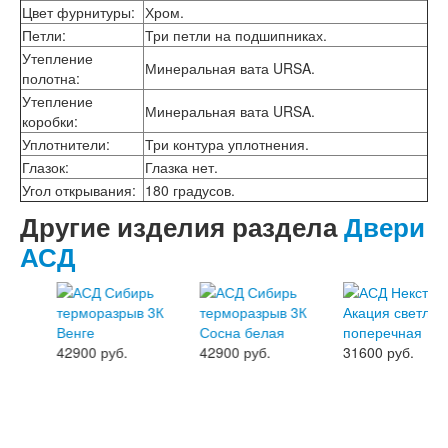
Эмалекс
Цвет фурнитуры
:
Хром.
Серия София
Петли
:
Три петли на подшипниках.
Эмаль
Утепление
Серия Дебют
Минеральная вата URSA.
полотна
:
Серия Нео
Серия Симпл
Утепление
Минеральная вата URSA.
Серия Синди
коробки
:
Серия Скай
Уплотнители
:
Три контура уплотнения.
Серия Стефани
Глазок
:
Глазка нет.
Серия Уно
Угол открывания
:
180 градусов.
Двери Верда
Другие изделия раздела
Двери
ПЭТ Верда
Коллекция дверей Альтекс
АСД
Коллекция дверей Элеганс
Экошпон Верда
Коллекция дверей Лофт
Коллекция дверей Некст
Коллекция дверей Техно
42900 руб.
42900 руб.
31600 руб.
Эмаль Верда
Двери Дворецкий
Шпон Дворецкий
Эмаль Дворецкий
Двери Про