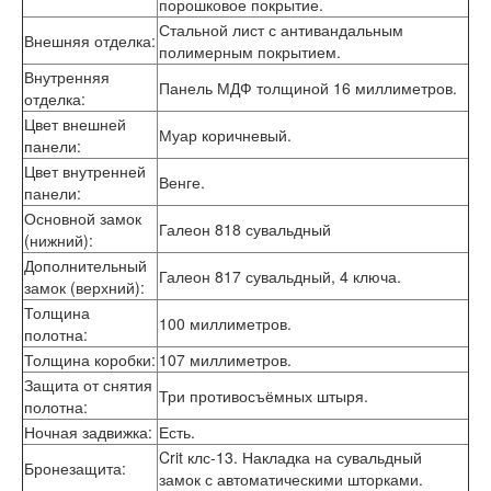
порошковое покрытие.
Интекрон Форте
Стальной лист с антивандальным
Двери АСД
Внешняя отделка
:
полимерным покрытием.
Двери Ратибор
Двери Аргус
Внутренняя
Панель МДФ толщиной 16 миллиметров.
Тамбурные двери
отделка
:
Межкомнатные двери
Цвет внешней
Муар коричневый.
Двери Альберо
панели
:
Альянс
Цвет внутренней
Венге.
Вест
панели
:
Галерея
Основной замок
Геометрия
Галеон 818 сувальдный
(нижний)
:
Графика
Дополнительный
Империя
Галеон 817 сувальдный, 4 ключа.
замок (верхний)
:
Классика
Толщина
Лайн
100 миллиметров.
полотна
:
Мегаполис
Толщина коробки
:
107 миллиметров.
Мегаполис ГЛ
Неоклассика Про
Защита от снятия
Три противосъёмных штыря.
Скин
полотна
:
Тренд
Ночная задвижка
:
Есть.
Двери ВанМарк
Crit клс-13. Накладка на сувальдный
Бронезащита
:
Шпон текстурированный
замок с автоматическими шторками.