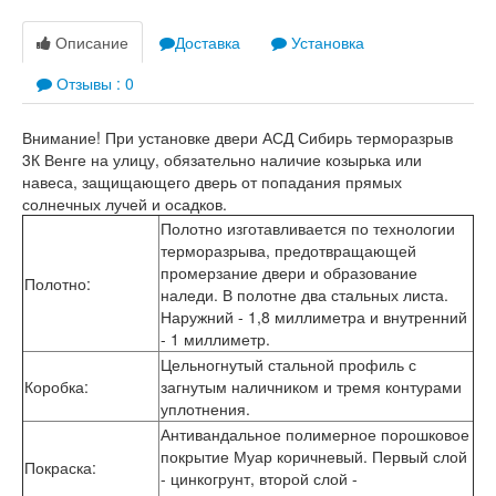
Лабиринт Шторм
Лабиринт Эволаб
Описание
Доставка
Установка
Двери Про
Отзывы : 0
Двери Интекрон
Интекрон Брайтон Антрацит
Интекрон Вектор
Внимание! При установке двери АСД Сибирь терморазрыв
Интекрон Гектор
3К Венге на улицу, обязательно наличие козырька или
Интекрон Греция
навеса, защищающего дверь от попадания прямых
Интекрон Италия
солнечных лучей и осадков.
Интекрон Колизей
Полотно изготавливается по технологии
Интекрон Колизей Белый
терморазрыва, предотвращающей
Интекрон Неаполь
промерзание двери и образование
Полотно
:
Интекрон Олимпия
наледи. В полотне два стальных листа.
Интекрон Премьера
Наружний - 1,8 миллиметра и внутренний
Интекрон Профит
- 1 миллиметр.
Интекрон Ронда
Цельногнутый стальной профиль с
Интекрон Сицилия
Коробка
:
загнутым наличником и тремя контурами
Интекрон Спарта Белая
уплотнения.
Интекрон Спарта Грей
Антивандальное полимерное порошковое
Интекрон Термо
покрытие Муар коричневый. Первый слой
Интекрон Тетра
Покраска
:
- цинкогрунт, второй слой -
Интекрон Фараон