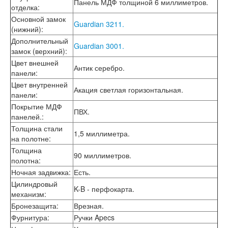
Панель МДФ толщиной 6 миллиметров.
отделка
:
Лабиринт Эволаб
Двери Про
Основной замок
Guardian 3211.
Двери Интекрон
(нижний)
:
Интекрон Брайтон Антрацит
Дополнительный
Guardian 3001.
Интекрон Вектор
замок (верхний)
:
Интекрон Гектор
Цвет внешней
Антик серебро.
Интекрон Греция
панели
:
Интекрон Италия
Цвет внутренней
Интекрон Колизей
Акация светлая горизонтальная.
панели
:
Интекрон Колизей Белый
Покрытие МДФ
Интекрон Неаполь
ПВХ.
панелей.
:
Интекрон Олимпия
Толщина стали
Интекрон Премьера
1,5 миллиметра.
на полотне
:
Интекрон Профит
Толщина
Интекрон Ронда
90 миллиметров.
полотна
:
Интекрон Сицилия
Интекрон Спарта Белая
Ночная задвижка
:
Есть.
Интекрон Спарта Грей
Цилиндровый
K-B - перфокарта.
Интекрон Термо
механизм
:
Интекрон Тетра
Бронезащита
:
Врезная.
Интекрон Фараон
Фурнитура
:
Ручки Apecs
Интекрон Форте