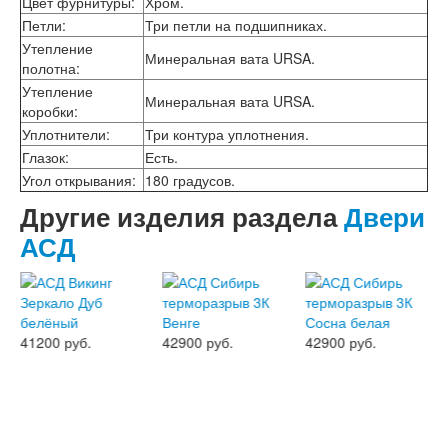
Цвет фурнитуры
:
Хром.
Двери АСД
Петли
:
Три петли на подшипниках.
Двери Ратибор
Двери Аргус
Утепление
Минеральная вата URSA.
Тамбурные двери
полотна
:
Межкомнатные двери
Утепление
Минеральная вата URSA.
Двери Альберо
коробки
:
Альянс
Уплотнители
:
Три контура уплотнения.
Вест
Глазок
:
Есть.
Галерея
Угол открывания
:
180 градусов.
Геометрия
Графика
Другие изделия раздела
Двери
Империя
АСД
Классика
Лайн
Мегаполис
Мегаполис ГЛ
Неоклассика Про
41200 руб.
42900 руб.
42900 руб.
Скин
Тренд
Двери ВанМарк
Шпон текстурированный
Эмалекс