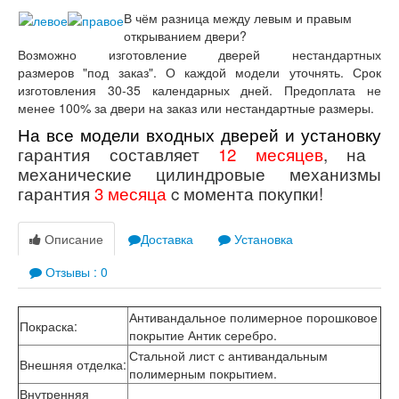
Лабиринт Лофт
В чём разница между левым и правым
Лабиринт Мегаполис
открыванием двери?
Лабиринт Норд Плюс
Возможно изготовление дверей нестандартных
Лабиринт Нью Йорк
размеров "под заказ". О каждой модели уточнять. Срок
Лабиринт Пазл
изготовления 30-35 календарных дней. Предоплата не
Лабиринт Пиано
менее 100% за двери на заказ или нестандартные размеры.
Лабиринт Пиано Смарт 2.0
Лабиринт Платинум
На все модели входных дверей и установку
Лабиринт Полярис лайт
гарантия составляет
12 месяцев
,
на
Лабиринт Роял
механические цилиндровые механизмы
Лабиринт Сильвер
гарантия
3 месяца
c момента покупки!
Лабиринт Сияна
Лабиринт Скайлаб
Лабиринт Скандия
Описание
Доставка
Установка
Лабиринт Смартлаб
Лабиринт Соналаб
Отзывы : 0
Лабиринт Термолайт
Лабиринт Термомагнит
Антивандальное полимерное порошковое
Лабиринт Трендо
Покраска
:
покрытие Антик серебро.
Лабиринт Тундра Плюс
Стальной лист с антивандальным
Лабиринт Урбан
Внешняя отделка
:
полимерным покрытием.
Лабиринт Фрост
Внутренняя
Лабиринт Шторм