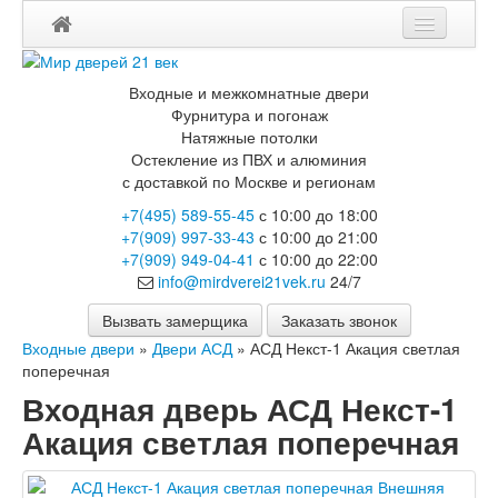
Мои заказы
Входные и межкомнатные двери
Корзина
Фурнитура и погонаж
Натяжные потолки
Остекление из ПВХ и алюминия
Каталог
с доставкой по Москве и регионам
Входные двери
+7(495) 589-55-45
с 10:00 до 18:00
Двери с терморазрывом для улицы
+7(909) 997-33-43
с 10:00 до 21:00
Противопожарные двери
+7(909) 949-04-41
с 10:00 до 22:00
Двери Бункер
info@mirdverei21vek.ru
24/7
Двери Лекс
Двери Термодор
Вызвать замерщика
Заказать звонок
Арктика
Входные двери
»
Двери АСД
»
АСД Некст-1 Акация светлая
Монолит
поперечная
Стайл
Входная дверь АСД Некст-1
Термо
Термо Лацио
Акация светлая поперечная
Флагман
Электрозамок Смарт
Заводские двери