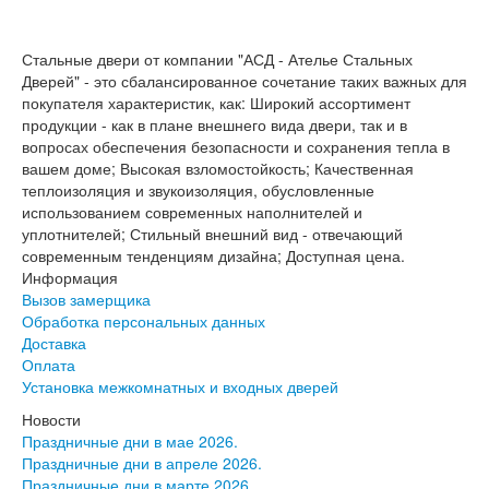
Серия София
Эмаль
Серия Дебют
Стальные двери от компании "АСД - Ателье Стальных
Серия Нео
Дверей" - это сбалансированное сочетание таких важных для
Серия Симпл
покупателя характеристик, как: Широкий ассортимент
Серия Синди
продукции - как в плане внешнего вида двери, так и в
Серия Скай
вопросах обеспечения безопасности и сохранения тепла в
Серия Стефани
вашем доме; Высокая взломостойкость; Качественная
Серия Уно
теплоизоляция и звукоизоляция, обусловленные
Двери Верда
использованием современных наполнителей и
ПЭТ Верда
уплотнителей; Стильный внешний вид - отвечающий
Коллекция дверей Альтекс
современным тенденциям дизайна; Доступная цена.
Коллекция дверей Элеганс
Информация
Экошпон Верда
Вызов замерщика
Коллекция дверей Лофт
Обработка персональных данных
Коллекция дверей Некст
Доставка
Коллекция дверей Техно
Оплата
Эмаль Верда
Установка межкомнатных и входных дверей
Двери Дворецкий
Шпон Дворецкий
Новости
Эмаль Дворецкий
Праздничные дни в мае 2026.
Двери Про
Праздничные дни в апреле 2026.
Инвизибл Про
Праздничные дни в марте 2026.