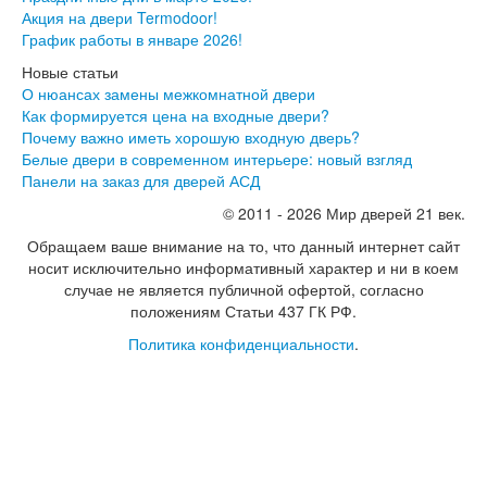
Экошпон Про
Акция на двери Termodoor!
Эмаль Про
График работы в январе 2026!
Двери межкомнатные ВФД
Новые статьи
Атум ВФД
О нюансах замены межкомнатной двери
Атум Про ВФД
Как формируется цена на входные двери?
Бейсик ВФД
Почему важно иметь хорошую входную дверь?
Винтер ВФД
Белые двери в современном интерьере: новый взгляд
Иннова ВФД
Панели на заказ для дверей АСД
Классик Арт ВФД
Стокгольм ВФД
© 2011 - 2026 Мир дверей 21 век.
Урбан ВФД
Обращаем ваше внимание на то, что данный интернет сайт
Эмалекс ВФД
носит исключительно информативный характер и ни в коем
Фурнитура
случае не является публичной офертой, согласно
Фурнитура Adden bau
положениям Статьи 437 ГК РФ.
Фурнитура Bussare
Фурнитура Vantage
Политика конфиденциальности
.
Фурнитура для раздвижных дверей
Распродажа
Натяжные потолки
Окна
Информация