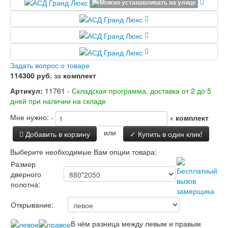
Заводские двери
Двери Лабиринт
Лабиринт Аляска Лайт
Лабиринт Арт
Лабиринт Атлантик
Лабиринт Бетон
Задать вопрос о товаре
Лабиринт Верса
114300 руб.
за
комплект
Лабиринт Версаль
Лабиринт Гранд
Артикул:
11761 -
Складская программа, доставка от 2 до 5
Лабиринт Дверь двойная тамбурная под
дней при наличии на складе
заказ
Мне нужно:
-
+
комплект
Лабиринт Имперо
Лабиринт Инфинити
или
Добавить в корзину
✓ Купить в один клик!
Лабиринт Иссида
Лабиринт Карбон
Выберите необходимые Вам опции товара:
Лабиринт Кармина
Размер
Лабиринт Классик Антик медный
дверного
Лабиринт Классик Шагрень
полотна:
Лабиринт Кредор
Лабиринт Лаб Про
Открывание:
Лабиринт Лайн Вайт
Лабиринт Леолаб
В чём разница между левым и правым