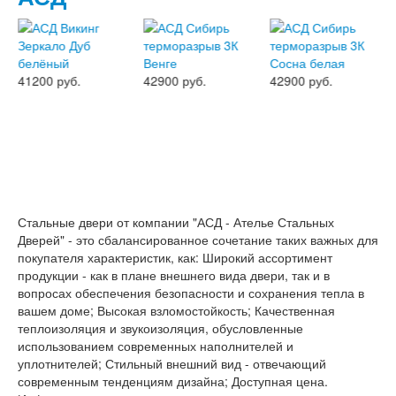
Эмалекс
Серия София
Эмаль
Серия Дебют
Серия Нео
41200 руб.
42900 руб.
42900 руб.
Серия Симпл
Серия Синди
Серия Скай
Серия Стефани
Серия Уно
Двери Верда
ПЭТ Верда
Коллекция дверей Альтекс
Стальные двери от компании "АСД - Ателье Стальных
Коллекция дверей Элеганс
Дверей" - это сбалансированное сочетание таких важных для
Экошпон Верда
покупателя характеристик, как: Широкий ассортимент
Коллекция дверей Лофт
продукции - как в плане внешнего вида двери, так и в
Коллекция дверей Некст
вопросах обеспечения безопасности и сохранения тепла в
Коллекция дверей Техно
вашем доме; Высокая взломостойкость; Качественная
Эмаль Верда
теплоизоляция и звукоизоляция, обусловленные
Двери Дворецкий
использованием современных наполнителей и
Шпон Дворецкий
уплотнителей; Стильный внешний вид - отвечающий
Эмаль Дворецкий
современным тенденциям дизайна; Доступная цена.
Двери Про