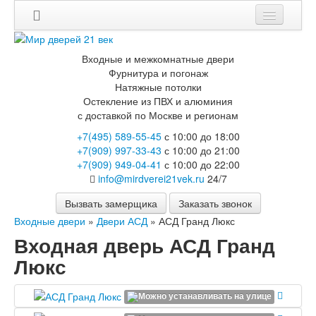
Мои заказы
Входные и межкомнатные двери
Корзина
Фурнитура и погонаж
Натяжные потолки
Остекление из ПВХ и алюминия
Каталог
с доставкой по Москве и регионам
Входные двери
+7(495) 589-55-45
с 10:00 до 18:00
Двери с терморазрывом для улицы
+7(909) 997-33-43
с 10:00 до 21:00
Противопожарные двери
+7(909) 949-04-41
с 10:00 до 22:00
Двери Бункер
info@mirdverei21vek.ru
24/7
Двери Лекс
Двери Рыцарь
Вызвать замерщика
Заказать звонок
Двери Термодор
Входные двери
»
Двери АСД
»
АСД Гранд Люкс
Арктика
Входная дверь АСД Гранд
Монолит
Стайл
Люкс
Термо
Термо Лацио
Флагман
Электрозамок Смарт