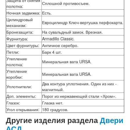
Защита от снятия
Интекрон Форте
Сплошной противосъем.
полотна
:
Двери АСД
Ночная задвижка
:
Есть.
Двери Ратибор
Цилиндровый
Двери Аргус
Евроцилиндр Ключ-вертушка перфокарта.
механизм
:
Тамбурные двери
Межкомнатные двери
Бронезащита
:
На сувальдный замок. Врезная.
Двери Альберо
Фурнитура
:
Armadillo Classic.
Альянс
Цвет фурнитуры
:
Античное серебро.
Вест
Петли
:
Барк 4 шт.
Галерея
Утепление
Геометрия
Минеральная вата URSA.
полотна
:
Графика
Утепление
Империя
Минеральная вата URSA.
коробки
:
Классика
Два контура уплотнения. Один из них -
Лайн
Уплотнители
:
магнитный.
Мегаполис
Мегаполис ГЛ
Доп. элементы
:
Порог из нержавеющей стали «Хром».
Неоклассика Про
Глазок
:
Глазка нет.
Скин
Угол открывания
:
180 градусов.
Тренд
Другие изделия раздела
Двери
Двери ВанМарк
Шпон текстурированный
АСД