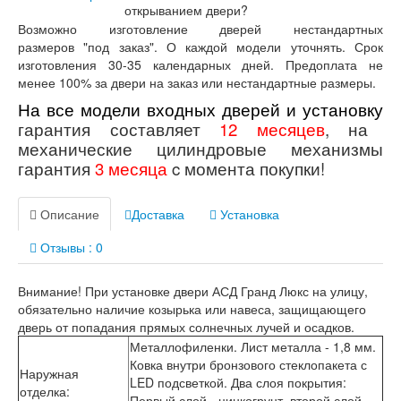
Лабиринт Лондон
открыванием двери?
Лабиринт Лофт
Возможно изготовление дверей нестандартных
Лабиринт Мегаполис
размеров "под заказ". О каждой модели уточнять. Срок
Лабиринт Норд Плюс
изготовления 30-35 календарных дней. Предоплата не
Лабиринт Нью Йорк
менее 100% за двери на заказ или нестандартные размеры.
Лабиринт Пазл
На все модели входных дверей и установку
Лабиринт Пиано
гарантия составляет
12 месяцев
,
на
Лабиринт Пиано Смарт 2.0
механические цилиндровые механизмы
Лабиринт Платинум
Лабиринт Полярис лайт
гарантия
3 месяца
c момента покупки!
Лабиринт Роял
Лабиринт Сильвер
Описание
Доставка
Установка
Лабиринт Сияна
Лабиринт Скайлаб
Отзывы : 0
Лабиринт Скандия
Лабиринт Смартлаб
Лабиринт Соналаб
Внимание! При установке двери АСД Гранд Люкс на улицу,
Лабиринт Термолайт
обязательно наличие козырька или навеса, защищающего
Лабиринт Термомагнит
дверь от попадания прямых солнечных лучей и осадков.
Лабиринт Трендо
Металлофиленки. Лист металла - 1,8 мм.
Лабиринт Тундра Плюс
Ковка внутри бронзового стеклопакета с
Наружная
Лабиринт Урбан
LED подсветкой. Два слоя покрытия:
отделка
:
Лабиринт Фрост
Первый слой - цинкогрунт, второй слой -