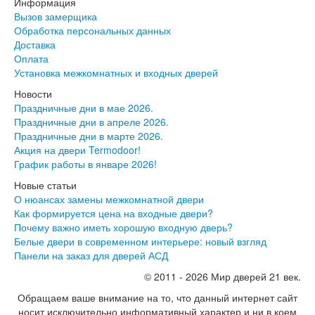
Информация
Инвизибл Про
Вызов замерщика
Экошпон Про
Обработка персональных данных
Эмаль Про
Доставка
Двери межкомнатные ВФД
Оплата
Атум ВФД
Установка межкомнатных и входных дверей
Атум Про ВФД
Бейсик ВФД
Новости
Винтер ВФД
Праздничные дни в мае 2026.
Иннова ВФД
Праздничные дни в апреле 2026.
Классик Арт ВФД
Праздничные дни в марте 2026.
Стокгольм ВФД
Акция на двери Termodoor!
Урбан ВФД
График работы в январе 2026!
Эмалекс ВФД
Новые статьи
Фурнитура
О нюансах замены межкомнатной двери
Фурнитура Adden bau
Как формируется цена на входные двери?
Фурнитура Bussare
Почему важно иметь хорошую входную дверь?
Фурнитура Vantage
Белые двери в современном интерьере: новый взгляд
Фурнитура для раздвижных дверей
Панели на заказ для дверей АСД
Распродажа
Натяжные потолки
© 2011 - 2026 Мир дверей 21 век.
Окна
Обращаем ваше внимание на то, что данный интернет сайт
Информация
носит исключительно информативный характер и ни в коем