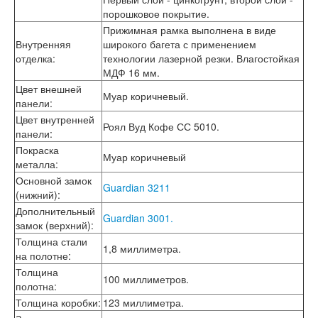
Лабиринт Шторм
порошковое покрытие.
Лабиринт Эволаб
Прижимная рамка выполнена в виде
Двери Про
Внутренняя
широкого багета с применением
Двери Интекрон
отделка
:
технологии лазерной резки. Влагостойкая
Интекрон Брайтон Антрацит
МДФ 16 мм.
Интекрон Вектор
Цвет внешней
Муар коричневый.
Интекрон Гектор
панели
:
Интекрон Греция
Цвет внутренней
Интекрон Италия
Роял Вуд Кофе СС 5010.
панели
:
Интекрон Колизей
Покраска
Интекрон Колизей Белый
Муар коричневый
металла
:
Интекрон Неаполь
Основной замок
Интекрон Олимпия
Guardian 3211
(нижний)
:
Интекрон Премьера
Интекрон Профит
Дополнительный
Guardian 3001.
Интекрон Ронда
замок (верхний)
:
Интекрон Сицилия
Толщина стали
1,8 миллиметра.
Интекрон Спарта Белая
на полотне
:
Интекрон Спарта Грей
Толщина
100 миллиметров.
Интекрон Термо
полотна
:
Интекрон Тетра
Толщина коробки
:
123 миллиметра.
Интекрон Фараон