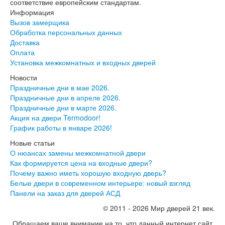
Двери АСД
соответствие европейским стандартам.
Двери Ратибор
Информация
Двери Аргус
Вызов замерщика
Тамбурные двери
Обработка персональных данных
Межкомнатные двери
Доставка
Двери Альберо
Оплата
Альянс
Установка межкомнатных и входных дверей
Вест
Новости
Галерея
Праздничные дни в мае 2026.
Геометрия
Праздничные дни в апреле 2026.
Графика
Праздничные дни в марте 2026.
Империя
Акция на двери Termodoor!
Классика
График работы в январе 2026!
Лайн
Мегаполис
Новые статьи
Мегаполис ГЛ
О нюансах замены межкомнатной двери
Неоклассика Про
Как формируется цена на входные двери?
Скин
Почему важно иметь хорошую входную дверь?
Тренд
Белые двери в современном интерьере: новый взгляд
Двери ВанМарк
Панели на заказ для дверей АСД
Шпон текстурированный
© 2011 - 2026 Мир дверей 21 век.
Эмалекс
Серия София
Обращаем ваше внимание на то, что данный интернет сайт