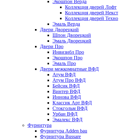
Экошпон Верда
Коллекция дверей Лофт
Коллекция дверей Некст
Коллекция дверей Техно
Эмаль Верда
Двери Дворецкий
Шпон Дворецкий
Эмаль Дворецкий
Двери Про
Инвизибл Про
Экошпон Про
Эмаль Про
Двери межкомнатные ВФД
Атум ВФД
Атум Про ВФД
Бейсик ВФД
Винтер ВФД
Иннова ВФД
Классик Арт ВФД
Стокгольм ВФД
Урбан ВФД
Эмалекс ВФД
Фурнитура
Фурнитура Adden bau
Фурнитура Bussare