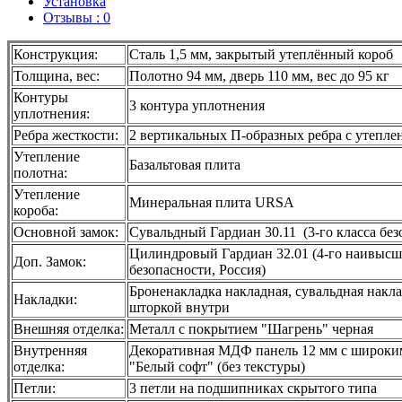
Установка
Отзывы : 0
Конструкция:
Сталь 1,5 мм, закрытый утеплённый короб
Толщина, вес:
Полотно 94 мм, дверь 110 мм, вес до 95 кг
Контуры
3 контура уплотнения
уплотнения:
Ребра жесткости:
2 вертикальных П-образных ребра с утепле
Утепление
Базальтовая плита
полотна:
Утепление
Минеральная плита URSA
короба:
Основной замок:
Сувальдный Гардиан 30.11 (3-го класса без
Цилиндровый Гардиан 32.01 (4-го наивысш
Доп. Замок:
безопасности, Россия)
Броненакладка накладная, сувальдная накл
Накладки:
шторкой внутри
Внешняя отделка:
Металл с покрытием "Шагрень" черная
Внутренняя
Декоративная МДФ панель 12 мм с широким
отделка:
"Белый софт" (без текстуры)
Петли:
3 петли на подшипниках скрытого типа