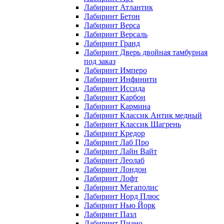
Лабиринт Атлантик
Лабиринт Бетон
Лабиринт Верса
Лабиринт Версаль
Лабиринт Гранд
Лабиринт Дверь двойная тамбурная
под заказ
Лабиринт Имперо
Лабиринт Инфинити
Лабиринт Иссида
Лабиринт Карбон
Лабиринт Кармина
Лабиринт Классик Антик медный
Лабиринт Классик Шагрень
Лабиринт Кредор
Лабиринт Лаб Про
Лабиринт Лайн Вайт
Лабиринт Леолаб
Лабиринт Лондон
Лабиринт Лофт
Лабиринт Мегаполис
Лабиринт Норд Плюс
Лабиринт Нью Йорк
Лабиринт Пазл
Лабиринт Пиано