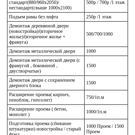
стандарт(880/960х2050)/
500р / 700р /1 этаж
нестандарт(свыше 1000х2100)
Подъем рамы без лифта
250р /1 этаж
Демонтаж деревянной двери
(новостройка)/(вторичное
500/700/1000
жилье)/(вторичное жилье +
фрамуга)
Демонтаж металлической двери
1000
Демонтаж металлической двери (с
фрамугой , боковиной ,
1500
двустворчатые)
Демонтаж двери с сохранением
1500
дверного блока
Расширение проема( кирпич,
750/1п.м
пеноблок, гипсолит)
Расширение проема ( бетон,
1000/1п.м
монолит )
Подготовка проема (сбивание
1000 Проем / 1500
штукатурки) новостройка / старый
Проем
фонд