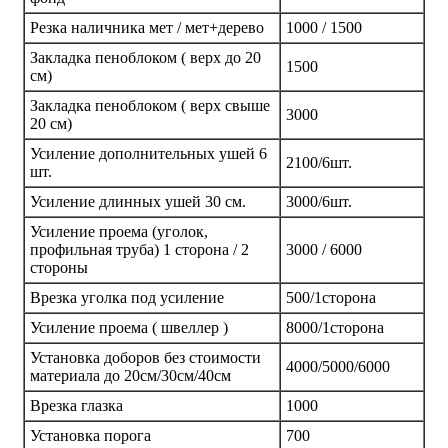
Резка наличника мет / мет+дерево
1000 / 1500
Закладка пеноблоком ( верх до 20
1500
см)
Закладка пеноблоком ( верх свыше
3000
20 см)
Усиление дополнительных ушей 6
2100/6шт.
шт.
Усиление длинных ушей 30 см.
3000/6шт.
Усиление проема (уголок,
профильная труба) 1 сторона / 2
3000 / 6000
стороны
Врезка уголка под усиление
500/1сторона
Усиление проема ( швеллер )
8000/1сторона
Установка доборов без стоимости
4000/5000/6000
материала до 20см/30см/40см
Врезка глазка
1000
Установка порога
700