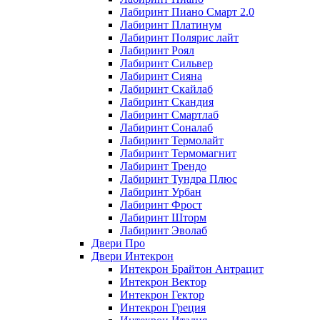
Лабиринт Пиано Смарт 2.0
Лабиринт Платинум
Лабиринт Полярис лайт
Лабиринт Роял
Лабиринт Сильвер
Лабиринт Сияна
Лабиринт Скайлаб
Лабиринт Скандия
Лабиринт Смартлаб
Лабиринт Соналаб
Лабиринт Термолайт
Лабиринт Термомагнит
Лабиринт Трендо
Лабиринт Тундра Плюс
Лабиринт Урбан
Лабиринт Фрост
Лабиринт Шторм
Лабиринт Эволаб
Двери Про
Двери Интекрон
Интекрон Брайтон Антрацит
Интекрон Вектор
Интекрон Гектор
Интекрон Греция