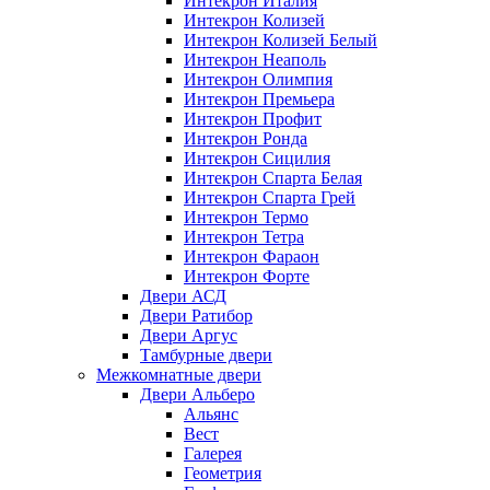
Интекрон Италия
Интекрон Колизей
Интекрон Колизей Белый
Интекрон Неаполь
Интекрон Олимпия
Интекрон Премьера
Интекрон Профит
Интекрон Ронда
Интекрон Сицилия
Интекрон Спарта Белая
Интекрон Спарта Грей
Интекрон Термо
Интекрон Тетра
Интекрон Фараон
Интекрон Форте
Двери АСД
Двери Ратибор
Двери Аргус
Тамбурные двери
Межкомнатные двери
Двери Альберо
Альянс
Вест
Галерея
Геометрия