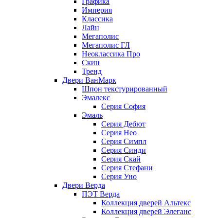
Графика
Империя
Классика
Лайн
Мегаполис
Мегаполис ГЛ
Неоклассика Про
Скин
Тренд
Двери ВанМарк
Шпон текстурированный
Эмалекс
Серия София
Эмаль
Серия Дебют
Серия Нео
Серия Симпл
Серия Синди
Серия Скай
Серия Стефани
Серия Уно
Двери Верда
ПЭТ Верда
Коллекция дверей Альтекс
Коллекция дверей Элеганс