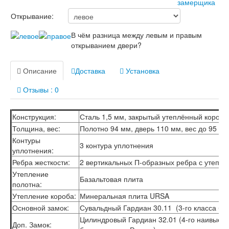
Лабиринт Лофт
Лабиринт Мегаполис
Открывание:
Лабиринт Норд Плюс
Лабиринт Нью Йорк
В чём разница между левым и правым
Лабиринт Пазл
открыванием двери?
Лабиринт Пиано
Лабиринт Пиано Смарт 2.0
Описание
Доставка
Установка
Лабиринт Платинум
Лабиринт Полярис лайт
Отзывы : 0
Лабиринт Роял
Лабиринт Сильвер
Лабиринт Сияна
Конструкция:
Сталь 1,5 мм, закрытый утеплённый короб
Лабиринт Скайлаб
Толщина, вес:
Полотно 94 мм, дверь 110 мм, вес до 95 кг
Лабиринт Скандия
Контуры
Лабиринт Смартлаб
3 контура уплотнения
уплотнения:
Лабиринт Соналаб
Ребра жесткости:
2 вертикальных П-образных ребра с утепл
Лабиринт Термолайт
Утепление
Лабиринт Термомагнит
Базальтовая плита
полотна:
Лабиринт Трендо
Утепление короба:
Минеральная плита URSA
Лабиринт Тундра Плюс
Лабиринт Урбан
Основной замок:
Сувальдный Гардиан 30.11 (3-го класса без
Лабиринт Фрост
Цилиндровый Гардиан 32.01 (4-го наивысше
Доп. Замок:
Лабиринт Шторм