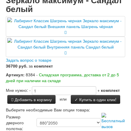
Двери Лабиринт
белый
Лабиринт Аляска Лайт
Лабиринт Арт
Лабиринт Атлантик
Лабиринт Бетон
Лабиринт Верса
Лабиринт Версаль
Лабиринт Гранд
Лабиринт Дверь двойная тамбурная под
заказ
Задать вопрос о товаре
Лабиринт Имперо
36700 руб.
за
комплект
Лабиринт Инфинити
Лабиринт Иссида
Артикул:
8384 -
Складская программа, доставка от 2 до 5
Лабиринт Карбон
дней при наличии на складе
Лабиринт Кармина
Мне нужно:
-
+
комплект
Лабиринт Классик Антик медный
Лабиринт Классик Шагрень
или
Добавить в корзину
✓ Купить в один клик!
Лабиринт Кредор
Лабиринт Лаб Про
Выберите необходимые Вам опции товара:
Лабиринт Лайн Вайт
Размер
Лабиринт Леолаб
дверного
Лабиринт Лондон
полотна: