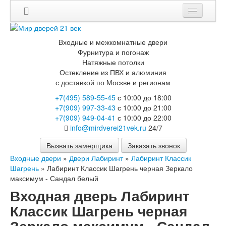
Мои заказы
Входные и межкомнатные двери
Корзина
Фурнитура и погонаж
Натяжные потолки
Остекление из ПВХ и алюминия
Каталог
с доставкой по Москве и регионам
Входные двери
+7(495) 589-55-45
с 10:00 до 18:00
Двери с терморазрывом для улицы
+7(909) 997-33-43
с 10:00 до 21:00
Противопожарные двери
+7(909) 949-04-41
с 10:00 до 22:00
Двери Бункер
info@mirdverei21vek.ru
24/7
Двери Лекс
Двери Термодор
Вызвать замерщика
Заказать звонок
Арктика
Входные двери
»
Двери Лабиринт
»
Лабиринт Классик
Монолит
Шагрень
»
Лабиринт Классик Шагрень черная Зеркало
Стайл
максимум - Сандал белый
Термо
Входная дверь Лабиринт
Термо Лацио
Флагман
Классик Шагрень черная
Электрозамок Смарт
Зеркало максимум - Сандал
Заводские двери