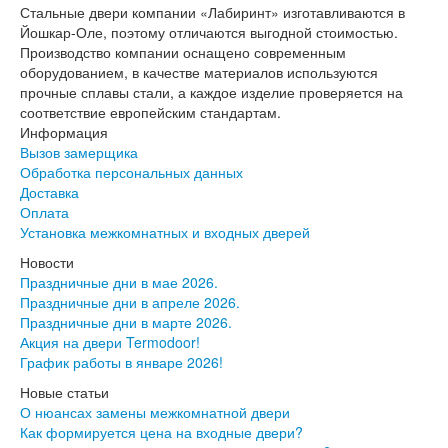
Двери АСД
Стальные двери компании «Лабиринт» изготавливаются в
Двери Ратибор
Йошкар-Оле, поэтому отличаются выгодной стоимостью.
Двери Аргус
Производство компании оснащено современным
Тамбурные двери
оборудованием, в качестве материалов используются
Межкомнатные двери
прочные сплавы стали, а каждое изделие проверяется на
Двери Альберо
соответствие европейским стандартам.
Альянс
Информация
Вест
Вызов замерщика
Галерея
Обработка персональных данных
Геометрия
Доставка
Графика
Оплата
Империя
Установка межкомнатных и входных дверей
Классика
Новости
Лайн
Праздничные дни в мае 2026.
Мегаполис
Праздничные дни в апреле 2026.
Мегаполис ГЛ
Праздничные дни в марте 2026.
Неоклассика Про
Акция на двери Termodoor!
Скин
График работы в январе 2026!
Тренд
Двери ВанМарк
Новые статьи
Шпон текстурированный
О нюансах замены межкомнатной двери
Эмалекс
Как формируется цена на входные двери?