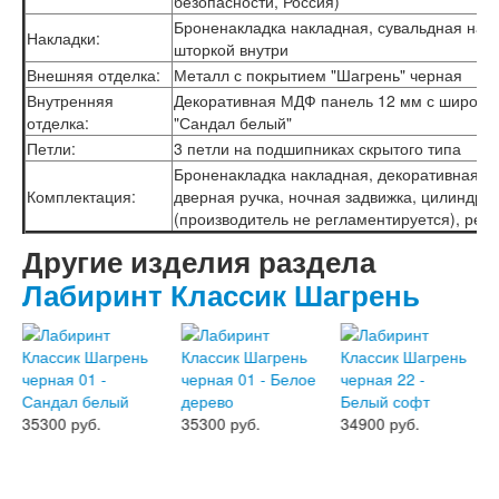
безопасности, Россия)
Лабиринт Эволаб
Броненакладка накладная, сувальдная нак
Накладки:
Двери Про
шторкой внутри
Двери Интекрон
Внешняя отделка:
Металл с покрытием "Шагрень" черная
Интекрон Брайтон Антрацит
Внутренняя
Декоративная МДФ панель 12 мм с широким
Интекрон Вектор
отделка:
"Сандал белый"
Интекрон Гектор
Петли:
3 петли на подшипниках скрытого типа
Интекрон Греция
Интекрон Италия
Броненакладка накладная, декоративная нак
Комплектация:
Интекрон Колизей
дверная ручка, ночная задвижка, цилиндр 
Интекрон Колизей Белый
(производитель не регламентируется), рег
Интекрон Неаполь
Другие изделия раздела
Интекрон Олимпия
Лабиринт Классик Шагрень
Интекрон Премьера
Интекрон Профит
Интекрон Ронда
Интекрон Сицилия
Интекрон Спарта Белая
Интекрон Спарта Грей
Интекрон Термо
35300 руб.
35300 руб.
34900 руб.
Интекрон Тетра
Интекрон Фараон
Интекрон Форте