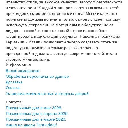
Серия София
их чувство стиля, за высокое качество, заботу о безопасности
Эмаль
и экологичности. Каждый этап производства включает в себя
Серия Дебют
прохождение строгого контроля качества. Мы считаем, что
Серия Нео
покупатели должны получать только самое лучшее, поэтому
Серия Симпл
используем современные материалы и оборудование от
Серия Синди
лидеров в своей технологической отрасли, способное
Серия Скай
гарантировать надлежащий результат. Надёжная техника из
Серия Стефани
Германии и Италии позволяет Альберо создавать столь же
Серия Уно
надёжную продукцию в самых разных стилях – от
Двери Верда
проверенной годами классики до современного хай-тека и
ПЭТ Верда
строгого минимализма.
Коллекция дверей Альтекс
Информация
Коллекция дверей Элеганс
Вызов замерщика
Экошпон Верда
Обработка персональных данных
Коллекция дверей Лофт
Доставка
Коллекция дверей Некст
Оплата
Коллекция дверей Техно
Установка межкомнатных и входных дверей
Эмаль Верда
Новости
Двери Дворецкий
Праздничные дни в мае 2026.
Шпон Дворецкий
Праздничные дни в апреле 2026.
Эмаль Дворецкий
Праздничные дни в марте 2026.
Двери Про
Акция на двери Termodoor!
Инвизибл Про