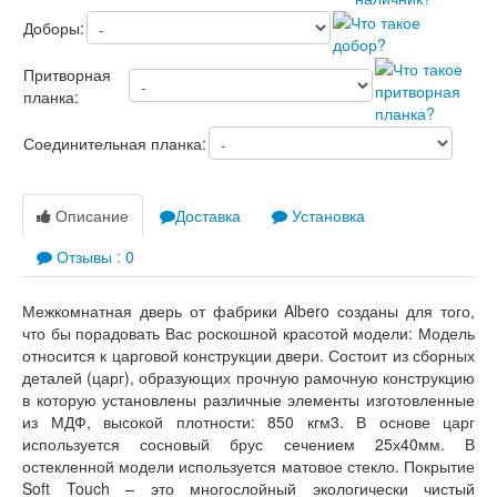
Лабиринт Лофт
Лабиринт Мегаполис
Доборы:
Лабиринт Норд Плюс
Лабиринт Нью Йорк
Притворная
Лабиринт Пазл
планка:
Лабиринт Пиано
Лабиринт Пиано Смарт 2.0
Соединительная планка:
Лабиринт Платинум
Лабиринт Полярис лайт
Лабиринт Роял
Описание
Доставка
Установка
Лабиринт Сильвер
Лабиринт Сияна
Отзывы : 0
Лабиринт Скайлаб
Лабиринт Скандия
Межкомнатная дверь от фабрики Albero созданы для того,
Лабиринт Смартлаб
что бы порадовать Вас роскошной красотой модели: Модель
Лабиринт Соналаб
относится к царговой конструкции двери. Состоит из сборных
Лабиринт Термолайт
деталей (царг), образующих прочную рамочную конструкцию
Лабиринт Термомагнит
в которую установлены различные элементы изготовленные
Лабиринт Трендо
из МДФ, высокой плотности: 850 кгм3. В основе царг
Лабиринт Тундра Плюс
используется сосновый брус сечением 25х40мм. В
Лабиринт Урбан
остекленной модели используется матовое стекло. Покрытие
Лабиринт Фрост
Soft Touch – это многослойный экологически чистый
Лабиринт Шторм