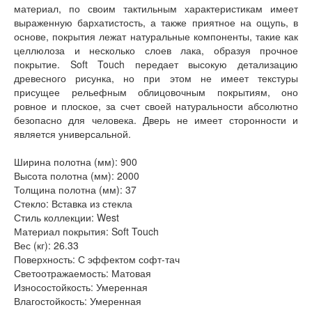
материал, по своим тактильным характеристикам имеет
Лабиринт Эволаб
выраженную бархатистость, а также приятное на ощупь, в
Двери Про
основе, покрытия лежат натуральные компоненты, такие как
Двери Интекрон
целлюлоза и несколько слоев лака, образуя прочное
Интекрон Брайтон Антрацит
покрытие. Soft Touch передает высокую детализацию
Интекрон Вектор
древесного рисунка, но при этом не имеет текстуры
Интекрон Гектор
присущее рельефным облицовочным покрытиям, оно
Интекрон Греция
ровное и плоское, за счет своей натуральности абсолютно
Интекрон Италия
безопасно для человека. Дверь не имеет сторонности и
Интекрон Колизей
является универсальной.
Интекрон Колизей Белый
Интекрон Неаполь
Ширина полотна (мм): 900
Интекрон Олимпия
Высота полотна (мм): 2000
Интекрон Премьера
Толщина полотна (мм): 37
Интекрон Профит
Стекло: Вставка из стекла
Интекрон Ронда
Стиль коллекции: West
Интекрон Сицилия
Материал покрытия: Soft Touch
Интекрон Спарта Белая
Вес (кг): 26.33
Интекрон Спарта Грей
Поверхность: С эффектом софт-тач
Интекрон Термо
Светоотражаемость: Матовая
Интекрон Тетра
Износостойкость: Умеренная
Интекрон Фараон
Влагостойкость: Умеренная
Интекрон Форте