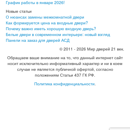
График работы в январе 2026!
Экошпон Про
Эмаль Про
Новые статьи
Двери межкомнатные ВФД
О нюансах замены межкомнатной двери
Атум ВФД
Как формируется цена на входные двери?
Атум Про ВФД
Почему важно иметь хорошую входную дверь?
Бейсик ВФД
Белые двери в современном интерьере: новый взгляд
Винтер ВФД
Панели на заказ для дверей АСД
Иннова ВФД
© 2011 - 2026 Мир дверей 21 век.
Классик Арт ВФД
Стокгольм ВФД
Обращаем ваше внимание на то, что данный интернет сайт
Урбан ВФД
носит исключительно информативный характер и ни в коем
Эмалекс ВФД
случае не является публичной офертой, согласно
Фурнитура
положениям Статьи 437 ГК РФ.
Фурнитура Adden bau
Политика конфиденциальности
.
Фурнитура Bussare
Фурнитура Vantage
Фурнитура для раздвижных дверей
Распродажа
Натяжные потолки
Окна
Информация