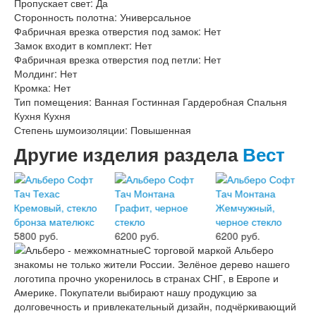
Пропускает свет: Да
Двери АСД
Сторонность полотна: Универсальное
Двери Ратибор
Фабричная врезка отверстия под замок: Нет
Двери Аргус
Замок входит в комплект: Нет
Тамбурные двери
Фабричная врезка отверстия под петли: Нет
Межкомнатные двери
Молдинг: Нет
Двери Альберо
Кромка: Нет
Альянс
Тип помещения: Ванная Гостинная Гардеробная Спальня
Вест
Кухня Кухня
Галерея
Степень шумоизоляции: Повышенная
Геометрия
Графика
Другие изделия раздела
Вест
Империя
Классика
Лайн
Мегаполис
Мегаполис ГЛ
Неоклассика Про
5800 руб.
6200 руб.
6200 руб.
Скин
С торговой маркой Альберо
Тренд
знакомы не только жители России. Зелёное дерево нашего
Двери ВанМарк
логотипа прочно укоренилось в странах СНГ, в Европе и
Шпон текстурированный
Америке. Покупатели выбирают нашу продукцию за
Эмалекс
долговечность и привлекательный дизайн, подчёркивающий