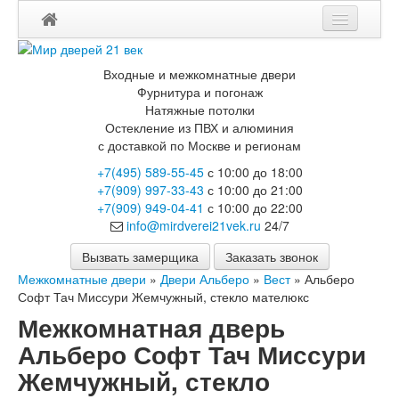
Мои заказы
Входные и межкомнатные двери
Корзина
Фурнитура и погонаж
Натяжные потолки
Остекление из ПВХ и алюминия
Каталог
с доставкой по Москве и регионам
Входные двери
+7(495) 589-55-45
с 10:00 до 18:00
Двери с терморазрывом для улицы
+7(909) 997-33-43
с 10:00 до 21:00
Противопожарные двери
+7(909) 949-04-41
с 10:00 до 22:00
Двери Бункер
info@mirdverei21vek.ru
24/7
Двери Лекс
Двери Термодор
Вызвать замерщика
Заказать звонок
Арктика
Межкомнатные двери
»
Двери Альберо
»
Вест
»
Альберо
Монолит
Софт Тач Миссури Жемчужный, стекло мателюкс
Стайл
Межкомнатная дверь
Термо
Термо Лацио
Альберо Софт Тач Миссури
Флагман
Жемчужный, стекло
Электрозамок Смарт
Заводские двери