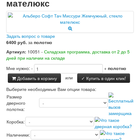
мателюкс
Двери Лабиринт
Лабиринт Аляска Лайт
Лабиринт Арт
Лабиринт Атлантик
Лабиринт Бетон
Лабиринт Верса
Задать вопрос о товаре
Лабиринт Версаль
6400 руб.
за
полотно
Лабиринт Гранд
Артикул:
10051 -
Складская программа, доставка от 2 до 5
Лабиринт Дверь двойная тамбурная под
дней при наличии на складе
заказ
Лабиринт Имперо
Мне нужно:
-
+
полотно
Лабиринт Инфинити
или
Добавить в корзину
✓ Купить в один клик!
Лабиринт Иссида
Лабиринт Карбон
Выберите необходимые Вам опции товара:
Лабиринт Кармина
Размер
Лабиринт Классик Антик медный
дверного
Лабиринт Классик Шагрень
полотна:
Лабиринт Кредор
Лабиринт Лаб Про
Коробка:
Лабиринт Лайн Вайт
Лабиринт Леолаб
Наличники:
Лабиринт Лондон