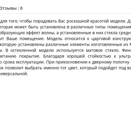
Отзывы : 0
для того, чтобы порадовать Вас роскошной красотой модели. Д
оторая может быть установлена в различные типы помещения
бразующих эффект волны, а установленные в них стекла среднег
ит Ваше помещение. Модель относится к царговой конструкц
торую установлены различные элементы изготовленные из МД
м. В остекленной модели используется матовое стекло. Фи
цветанию покрытие. Благодаря хорошей стойкостью к ультр
 срока эксплуатации. При прикосновении к дверному полотну
ок позволит выбрать именно тот цвет, который подойдет под в
ниверсальной.