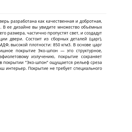
верь разработана как качественная и добротная,
. В ее дизайне вы увидите множество объёмных
о размера, частично пропустят свет, и создадут
ии двери. Состоит из сборных деталей (царг),
Ф, высокой плотности: 850 кгм3. В основе царг
нишное покрытие Эко-шпон — это структурное,
афиолетовому излучению, покрытие сохраняет
 в покрытии "Эко-шпон" ощущается рельеф среза
аш интерьер. Покрытие не требует специального