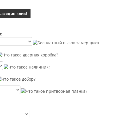
ь в один клик!
а: