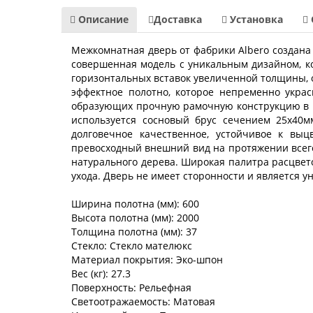
Описание
Доставка
Установка
Межкомнатная дверь от фабрики Albero создана 
совершенная модель с уникальным дизайном, к
горизонтальных вставок увеличенной толщины, о
эффектное полотно, которое непременно украс
образующих прочную рамочную конструкцию в ко
используется сосновый брус сечением 25х40м
долговечное качественное, устойчивое к вы
превосходный внешний вид на протяжении всего
натурального дерева. Широкая палитра расцвет
ухода. Дверь не имеет сторонности и является у
Ширина полотна (мм): 600
Высота полотна (мм): 2000
Толщина полотна (мм): 37
Стекло: Стекло мателюкс
Материал покрытия: Эко-шпон
Вес (кг): 27.3
Поверхность: Рельефная
Светоотражаемость: Матовая