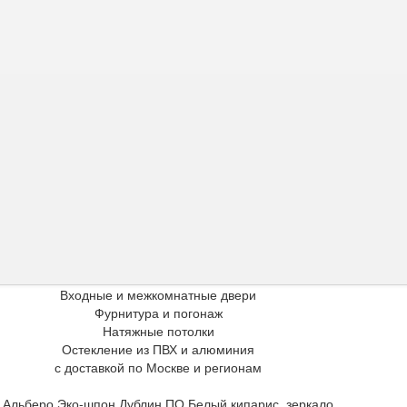
Входные и межкомнатные двери
Фурнитура и погонаж
Натяжные потолки
Остекление из ПВХ и алюминия
с доставкой по Москве и регионам
»
Альберо Эко-шпон Дублин ПО Белый кипарис, зеркало