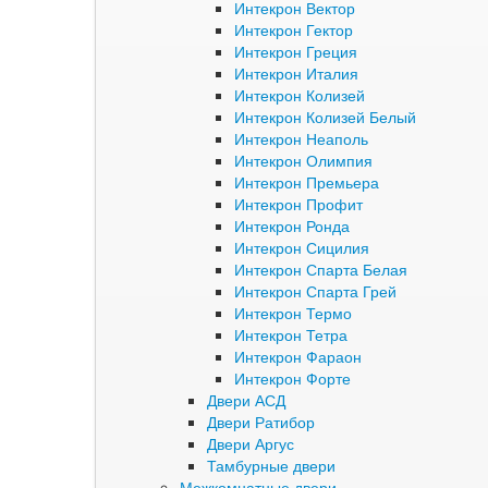
Интекрон Вектор
Интекрон Гектор
Интекрон Греция
Интекрон Италия
Интекрон Колизей
Интекрон Колизей Белый
Интекрон Неаполь
Интекрон Олимпия
Интекрон Премьера
Интекрон Профит
Интекрон Ронда
Интекрон Сицилия
Интекрон Спарта Белая
Интекрон Спарта Грей
Интекрон Термо
Интекрон Тетра
Интекрон Фараон
Интекрон Форте
Двери АСД
Двери Ратибор
Двери Аргус
Тамбурные двери
Межкомнатные двери