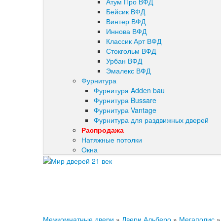
Атум Про ВФД
Бейсик ВФД
Винтер ВФД
Иннова ВФД
Классик Арт ВФД
Стокгольм ВФД
Урбан ВФД
Эмалекс ВФД
Фурнитура
Фурнитура Adden bau
Фурнитура Bussare
Фурнитура Vantage
Фурнитура для раздвижных дверей
Распродажа
Натяжные потолки
Окна
Межкомнатные двери
»
Двери Альберо
»
Мегаполис