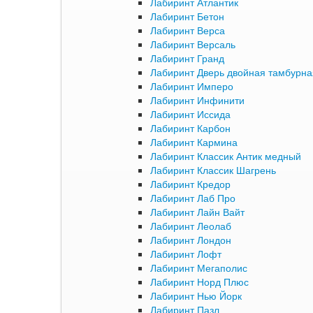
Лабиринт Атлантик
Лабиринт Бетон
Лабиринт Верса
Лабиринт Версаль
Лабиринт Гранд
Лабиринт Дверь двойная тамбурна
Лабиринт Имперо
Лабиринт Инфинити
Лабиринт Иссида
Лабиринт Карбон
Лабиринт Кармина
Лабиринт Классик Антик медный
Лабиринт Классик Шагрень
Лабиринт Кредор
Лабиринт Лаб Про
Лабиринт Лайн Вайт
Лабиринт Леолаб
Лабиринт Лондон
Лабиринт Лофт
Лабиринт Мегаполис
Лабиринт Норд Плюс
Лабиринт Нью Йорк
Лабиринт Пазл