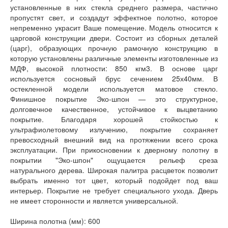
установленные в них стекла среднего размера, частично
пропустят свет, и создадут эффектное полотно, которое
непременно украсит Ваше помещение. Модель относится к
царговой конструкции двери. Состоит из сборных деталей
(царг), образующих прочную рамочную конструкцию в
которую установлены различные элементы изготовленные из
МДФ, высокой плотности: 850 кгм3. В основе царг
используется сосновый брус сечением 25х40мм. В
остекленной модели используется матовое стекло.
Финишное покрытие Эко-шпон — это структурное,
долговечное качественное, устойчивое к выцветанию
покрытие. Благодаря хорошей стойкостью к
ультрафиолетовому излучению, покрытие сохраняет
превосходный внешний вид на протяжении всего срока
эксплуатации. При прикосновении к дверному полотну в
покрытии "Эко-шпон" ощущается рельеф среза
натурального дерева. Широкая палитра расцветок позволит
выбрать именно тот цвет, который подойдет под ваш
интерьер. Покрытие не требует специального ухода. Дверь
не имеет сторонности и является универсальной.
Ширина полотна (мм): 600